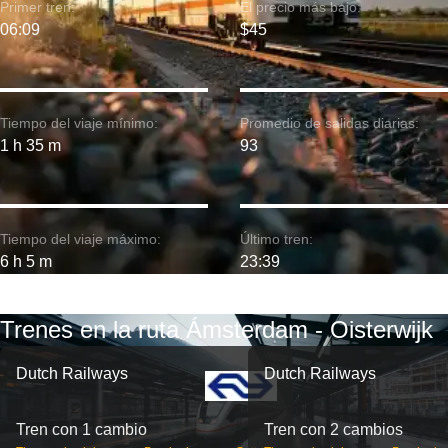
Primer tren:
El precio más bajo:
06:09
$45
Tiempo del viaje mínimo:
Promedio de salidas diarias:
1 h 35 m
93
Tiempo del viaje máximo:
Último tren:
6 h 5 m
23:39
Trenes en la ruta Ámsterdam - Oisterwijk
Dutch Railways
Dutch Railways
Tren con 1 cambio
Tren con 2 cambios