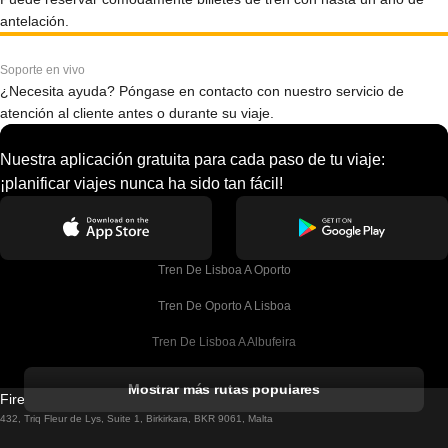
antelación.
Soporte en vivo
¿Necesita ayuda? Póngase en contacto con nuestro servicio de
atención al cliente antes o durante su viaje.
Nuestra aplicación gratuita para cada paso de tu viaje:
¡planificar viajes nunca ha sido tan fácil!
Tren De Lisboa A Oporto
Tren De Oporto A Lisboa
Tren De Lisboa A Albufeira
Tren De Albufeira A Lisboa
Mostrar más rutas populares
Firebird GT Limited (OC 1451)
Tren De Lisboa A Lagos
432, Triq Fleur de Lys, Suite 1, Birkirkara, BKR 9061, Malta