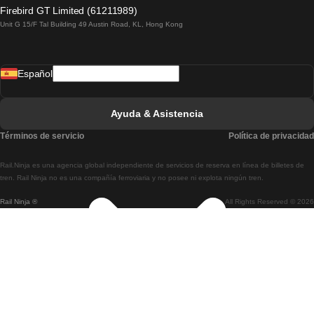
Tren De Lagos A Lisboa
Firebird GT Limited (61211989)
Unit G 15/F Tal Building 49 Austin Road, KL, Hong Kong
Tren De Lisboa A Madrid
Tren De Madrid A Lisboa
Español
Tren De Lisboa A Faro
Tren De Faro A Lisboa
Ayuda & Asistencia
Tren De Lisboa A Coimbra
Términos de servicio
Política de privacidad
Tren De Coimbra A Lisboa
Rail.Ninja es una agencia global independiente de servicios de reserva en línea de billetes de
Tren De Lisboa A Braga
tren. Rail Ninja no es una compañía ferroviaria y no posee ni explota ningún tren.
Rail Ninja ®
All Rights Reserved © 2026
Tren De Braga A Lisboa
Tren De Oporto A Coimbra
Tren De Coimbra A Oporto
Tren De Barcelona A Madrid
Tren De Madrid A Barcelona