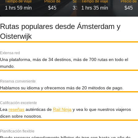
Tiempo de viaje
Precio de
Salidas
Tiempo de viaje
Precio de
1 hrs 59 mín
$45
31
1 hrs 35 mín
$45
Rutas populares desde Ámsterdam y
Oisterwijk
Extensa red
Una plataforma, más de 34 destinos, más de 700 rutas en todo el
mundo.
Reserva conveniente
Hablamos su idioma y ofrecemos más de 20 métodos de pago.
Calificación excelente
Lea
reseñas
auténticas de
Rail Ninja
y vea lo que nuestros viajeros
dicen sobre nosotros.
Planificación flexible
Puede reservar cómodamente billetes de tren con hasta un año de