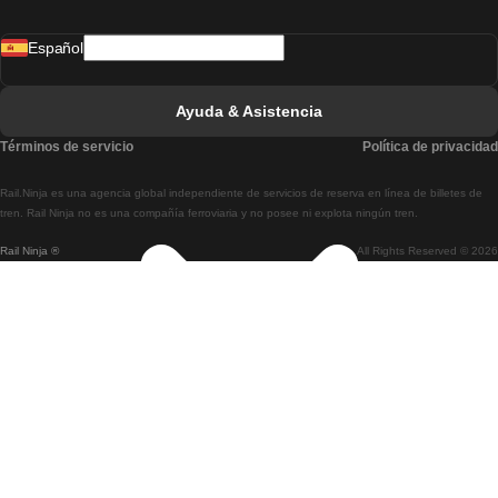
Tren De Madrid A Lisboa
Español
Tren De Lisboa A Faro
Tren De Faro A Lisboa
Ayuda & Asistencia
Tren De Lisboa A Coimbra
Términos de servicio
Política de privacidad
Tren De Coimbra A Lisboa
Rail.Ninja es una agencia global independiente de servicios de reserva en línea de billetes de
Tren De Lisboa A Braga
tren. Rail Ninja no es una compañía ferroviaria y no posee ni explota ningún tren.
Rail Ninja ®
All Rights Reserved © 2026
Tren De Braga A Lisboa
Tren De Oporto A Coimbra
Tren De Coimbra A Oporto
Tren De Barcelona A Madrid
Tren De Madrid A Barcelona
Tren De Barcelona A Valencia
Tren De Valencia A Barcelona