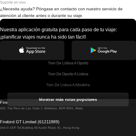
Soporte en vivo
¿Necesita ayuda? Póngase en contacto con nuestro servicio de
atención al cliente antes o durante su viaje.
Nuestra aplicación gratuita para cada paso de tu viaje:
¡planificar viajes nunca ha sido tan fácil!
Tren De Lisboa A Oporto
Tren De Oporto A Lisboa
Tren De Lisboa A Albufeira
Tren De Albufeira A Lisboa
Mostrar más rutas populares
Firebird GT Limited (OC 1451)
Tren De Lisboa A Lagos
432, Triq Fleur de Lys, Suite 1, Birkirkara, BKR 9061, Malta
Tren De Lagos A Lisboa
Firebird GT Limited (61211989)
Unit G 15/F Tal Building 49 Austin Road, KL, Hong Kong
Tren De Lisboa A Madrid