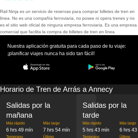
Rail Ninja es un servicio de reservas para comprar billetes de tren en
línea. No es una compañía ferroviaria, no posee ni opera trenes y no
es el sitio web oficial de ninguna empresa ferroviaria. Es una empresa
comercial que facilita la compra de billetes de tren en línea.
Nuestra aplicación gratuita para cada paso de tu viaje:
¡planificar viajes nunca ha sido tan fácil!
Horario de Tren de Arrás a Annecy
Salidas por la
Salidas por la
mañana
tarde
Más rápido
Más largo
Más rápido
Más largo
6 hrs 49 mín
7 hrs 54 mín
5 hrs 43 mín
6 hrs 43
Temprano
Último
Temprano
Último