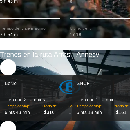
5 h 43 m
6
Tiempo del viaje máximo:
Último tren:
7 h 54 m
17:18
Trenes en la ruta Arrás - Annecy
BeNe
SNCF
Tren con 2 cambios
Tren con 1 cambio
Tiempo de viaje
Precio de
Salidas
Tiempo de viaje
Precio de
6 hrs 43 mín
$316
1
6 hrs 18 mín
$161