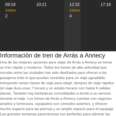
09:18
10:21
12:32
17:18
Salidas
Salidas
2
4
Información de tren de Arrás a Annecy
Una de las mejores opciones para viajar de Arrás a Annecy es tomar
un tren rápido y moderno. Todos los trenes de alta velocidad que
circulan entre las ciudades han sido diseñados para ofrecer a los
pasajeros todo lo que puedan necesitar para un viaje agradable,
incluyendo varias clases de viaje para elegir, tiempos de viaje rápidos
(el viaje dura unas 7 horas) y un amplio horario con hasta 6 salidas
diarias. También hay fantásticas comodidades a bordo a su servicio
durante el viaje. Los trenes de Arrás a Annecy cuentan con vagones
amplios y luminosos, equipados con cómodos asientos, y ofrecen
mucho espacio para las piernas y un amplio espacio para el equipaje.
Las grandes ventanas panorámicas son perfectas para admirar las