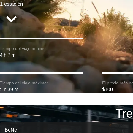
1 estación
Tiempo del viaje mínimo:
4 h 7 m
Tiempo del viaje máximo:
El precio más ba
5 h 39 m
$100
Tre
BeNe