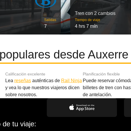
Tren con 2 cambios
Salidas
Tiempo de viaje
7
4 hrs 7 mín
populares desde Auxerre
Calificación excelente
Planificación flexible
Lea
reseñas
auténticas de
Rail Ninja
Puede reservar cómod
y vea lo que nuestros viajeros dicen
billetes de tren con ha
sobre nosotros.
de antelación.
de tu viaje: