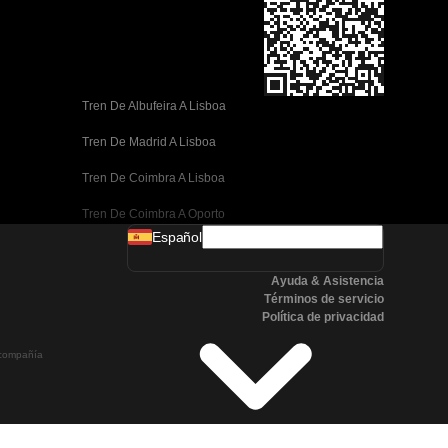
Tren De Albufeira A Lisboa
Tren De Madrid A Lisboa
Tren De Coimbra A Lisboa
Tren De Coimbra A Oporto
Español
Tren De Valencia A Barcelona
Ayuda & Asistencia
Tren De Sevilla A Barcelona
Términos de servicio
Política de privacidad
Tren De Málaga A Barcelona
a compañía
Tren De Málaga A Madrid
Tren De Córdoba A Madrid
Tren De San Sebastián A Madrid