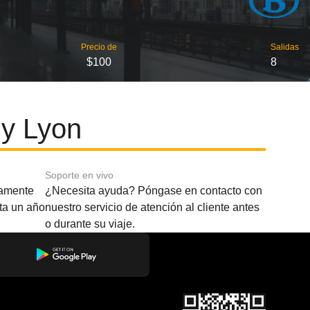
Precio de
Salidas
$100
8
 y Lyon
Soporte en vivo
amente
¿Necesita ayuda? Póngase en contacto con
sta un año
nuestro servicio de atención al cliente antes
o durante su viaje.