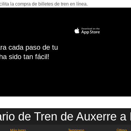
ita la compra de billetes de tren en línea.
ara cada paso de tu
ha sido tan fácil!
rio de Tren de Auxerre a
Más largo
Temprano
Último