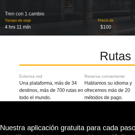
Tren con 1 cambio
Tiempo de viaje
Precio de
4 hrs 11 mín
$100
Rutas 
Extensa red
Reserva conveniente
Una plataforma, más de 34
Hablamos su idioma y
destinos, más de 700 rutas en
ofrecemos más de 20
todo el mundo.
métodos de pago.
Nuestra aplicación gratuita para cada paso 