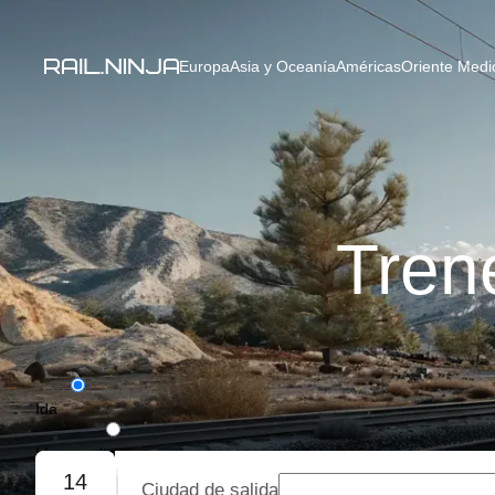
Europa
Asia y Oceanía
Américas
Oriente Medio
Tren
Ida
Ida y vuelta
14
Ciudad de salida