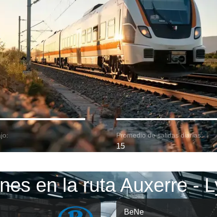
jo:
Promedio de salidas diarias:
15
nes en la ruta Auxerre - 
BeNe