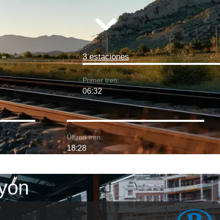
3 estaciones
Primer tren:
06:32
Último tren:
18:28
Lyon