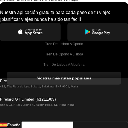
Nuestra aplicación gratuita para cada paso de tu viaje:
¡planificar viajes nunca ha sido tan fácil!
Tren De Lisboa A Oporto
Tren De Oporto A Lisboa
Tren De Lisboa A Albufeira
Tren De Albufeira A Lisboa
Mostrar más rutas populares
Firebird GT Limited (OC 1451)
Tren De Lisboa A Lagos
432, Triq Fleur de Lys, Suite 1, Birkirkara, BKR 9061, Malta
Tren De Lagos A Lisboa
Firebird GT Limited (61211989)
Unit G 15/F Tal Building 49 Austin Road, KL, Hong Kong
Tren De Lisboa A Madrid
Tren De Madrid A Lisboa
Español
Tren De Lisboa A Faro