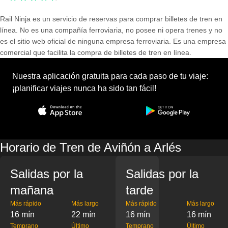
Rail Ninja es un servicio de reservas para comprar billetes de tren en
línea. No es una compañía ferroviaria, no posee ni opera trenes y no
es el sitio web oficial de ninguna empresa ferroviaria. Es una empresa
comercial que facilita la compra de billetes de tren en línea.
Nuestra aplicación gratuita para cada paso de tu viaje:
¡planificar viajes nunca ha sido tan fácil!
Horario de Tren de Aviñón a Arlés
Salidas por la
Salidas por la
mañana
tarde
Más rápido
Más largo
Más rápido
Más largo
16 mín
22 mín
16 mín
16 mín
Temprano
Último
Temprano
Último