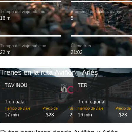
Tiempo del viaje mínimo:
Promedio de salidas diarias:
16 m
5
Tiempo del viaje máximo:
Último tren:
22 m
21:02
Trenes en la ruta Aviñón - Arlés
TGV INOUI
TER
Tren bala
Tren regional
Tiempo de viaje
Precio de
Salidas
Tiempo de viaje
Precio de
17 mín
$28
2
16 mín
$28