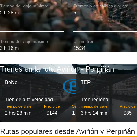
Tiempo del viaje mínimo:
Promedio de salidas diarias:
2 h 28 m
5
Tiempo del viaje máximo:
Último tren:
3 h 16 m
15:34
Trenes en la ruta Aviñón - Perpiñán
BeNe
TER
Tren de alta velocidad
Tren regional
Tiempo de viaje
Precio de
Salidas
Tiempo de viaje
Precio de
2 hrs 28 mín
$144
1
3 hrs 14 mín
$85
Rutas populares desde Aviñón y Perpiñán