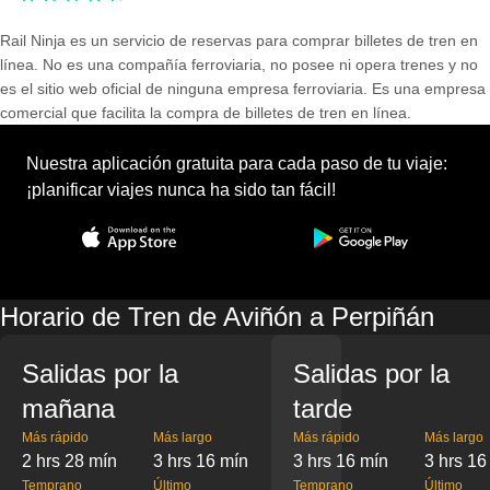
Rail Ninja es un servicio de reservas para comprar billetes de tren en
línea. No es una compañía ferroviaria, no posee ni opera trenes y no
es el sitio web oficial de ninguna empresa ferroviaria. Es una empresa
comercial que facilita la compra de billetes de tren en línea.
Nuestra aplicación gratuita para cada paso de tu viaje:
¡planificar viajes nunca ha sido tan fácil!
Horario de Tren de Aviñón a Perpiñán
Salidas por la
Salidas por la
mañana
tarde
Más rápido
Más largo
Más rápido
Más largo
2 hrs 28 mín
3 hrs 16 mín
3 hrs 16 mín
3 hrs 16
Temprano
Último
Temprano
Último