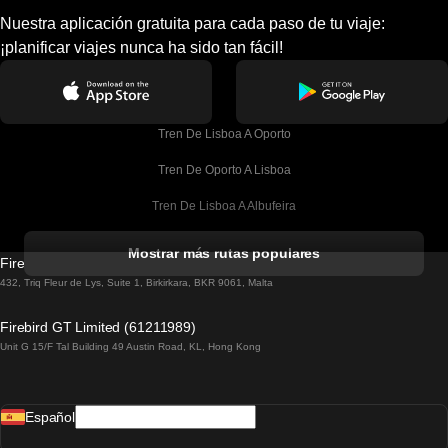
Nuestra aplicación gratuita para cada paso de tu viaje:
¡planificar viajes nunca ha sido tan fácil!
Tren De Lisboa A Oporto
Tren De Oporto A Lisboa
Tren De Lisboa A Albufeira
Tren De Albufeira A Lisboa
Mostrar más rutas populares
Firebird GT Limited (OC 1451)
Tren De Lisboa A Lagos
432, Triq Fleur de Lys, Suite 1, Birkirkara, BKR 9061, Malta
Tren De Lagos A Lisboa
Firebird GT Limited (61211989)
Unit G 15/F Tal Building 49 Austin Road, KL, Hong Kong
Tren De Lisboa A Madrid
Tren De Madrid A Lisboa
Español
Tren De Lisboa A Faro