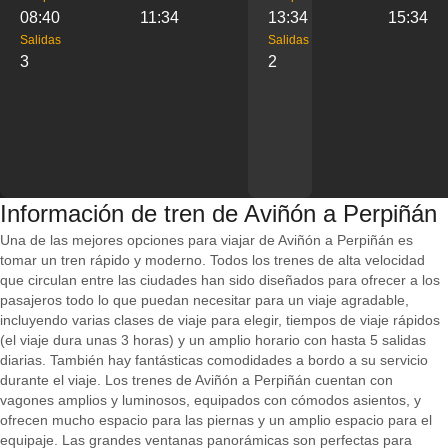
08:40
11:34
13:34
15:34
Salidas
Salidas
3
2
Información de tren de Aviñón a Perpiñán
Una de las mejores opciones para viajar de Aviñón a Perpiñán es
tomar un tren rápido y moderno. Todos los trenes de alta velocidad
que circulan entre las ciudades han sido diseñados para ofrecer a los
pasajeros todo lo que puedan necesitar para un viaje agradable,
incluyendo varias clases de viaje para elegir, tiempos de viaje rápidos
(el viaje dura unas 3 horas) y un amplio horario con hasta 5 salidas
diarias. También hay fantásticas comodidades a bordo a su servicio
durante el viaje. Los trenes de Aviñón a Perpiñán cuentan con
vagones amplios y luminosos, equipados con cómodos asientos, y
ofrecen mucho espacio para las piernas y un amplio espacio para el
equipaje. Las grandes ventanas panorámicas son perfectas para