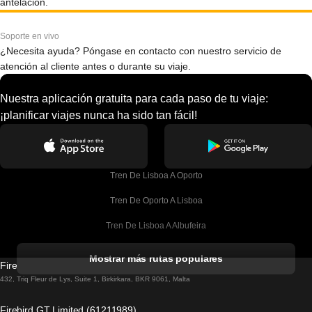
antelación.
Soporte en vivo
¿Necesita ayuda? Póngase en contacto con nuestro servicio de
atención al cliente antes o durante su viaje.
Nuestra aplicación gratuita para cada paso de tu viaje:
¡planificar viajes nunca ha sido tan fácil!
Tren De Lisboa A Oporto
Tren De Oporto A Lisboa
Tren De Lisboa A Albufeira
Tren De Albufeira A Lisboa
Mostrar más rutas populares
Firebird GT Limited (OC 1451)
Tren De Lisboa A Lagos
432, Triq Fleur de Lys, Suite 1, Birkirkara, BKR 9061, Malta
Tren De Lagos A Lisboa
Firebird GT Limited (61211989)