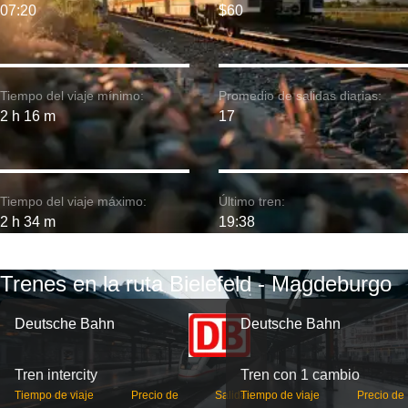
07:20
$60
Tiempo del viaje mínimo:
Promedio de salidas diarias:
2 h 16 m
17
Tiempo del viaje máximo:
Último tren:
2 h 34 m
19:38
Trenes en la ruta Bielefeld - Magdeburgo
Deutsche Bahn
Deutsche Bahn
Tren intercity
Tren con 1 cambio
Tiempo de viaje
Precio de
Salidas
Tiempo de viaje
Precio de