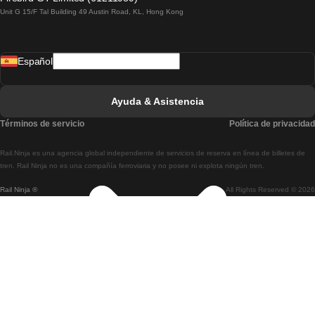
Unit G 15/F Tal Building 49 Austin Road, KL, Hong Kong
Tren De Lisboa A Madrid
Tren De Madrid A Lisboa
Español
Tren De Lisboa A Faro
Tren De Faro A Lisboa
Ayuda & Asistencia
Tren De Lisboa A Coimbra
Términos de servicio
Política de privacidad
Tren De Coimbra A Lisboa
Rail.Ninja es una agencia global independiente de servicios de reserva en línea de billetes de
Tren De Lisboa A Braga
tren. Rail Ninja no es una compañía ferroviaria y no posee ni explota ningún tren.
Rail Ninja ®
All Rights Reserved © 2026
Tren De Braga A Lisboa
Tren De Oporto A Coimbra
Tren De Coimbra A Oporto
Tren De Barcelona A Madrid
Tren De Madrid A Barcelona