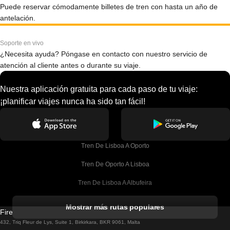
Puede reservar cómodamente billetes de tren con hasta un año de
antelación.
Soporte en vivo
¿Necesita ayuda? Póngase en contacto con nuestro servicio de
atención al cliente antes o durante su viaje.
Nuestra aplicación gratuita para cada paso de tu viaje:
¡planificar viajes nunca ha sido tan fácil!
Tren De Lisboa A Oporto
Tren De Oporto A Lisboa
Tren De Lisboa A Albufeira
Tren De Albufeira A Lisboa
Mostrar más rutas populares
Firebird GT Limited (OC 1451)
Tren De Lisboa A Lagos
432, Triq Fleur de Lys, Suite 1, Birkirkara, BKR 9061, Malta