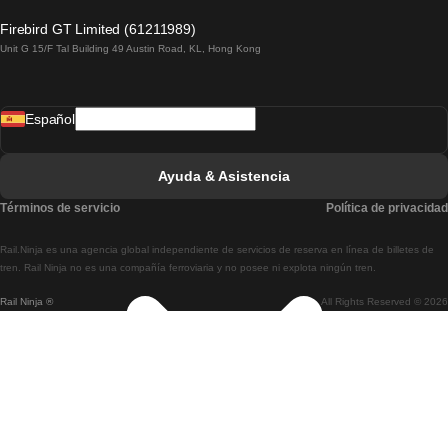
Tren De Lagos A Lisboa
Firebird GT Limited (61211989)
Unit G 15/F Tal Building 49 Austin Road, KL, Hong Kong
Tren De Lisboa A Madrid
Tren De Madrid A Lisboa
Español
Tren De Lisboa A Faro
Tren De Faro A Lisboa
Ayuda & Asistencia
Tren De Lisboa A Coimbra
Términos de servicio
Política de privacidad
Tren De Coimbra A Lisboa
Rail.Ninja es una agencia global independiente de servicios de reserva en línea de billetes de
Tren De Lisboa A Braga
tren. Rail Ninja no es una compañía ferroviaria y no posee ni explota ningún tren.
Rail Ninja ®
All Rights Reserved © 2026
Tren De Braga A Lisboa
Tren De Oporto A Coimbra
Tren De Coimbra A Oporto
Tren De Barcelona A Madrid