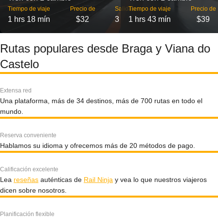
Tiempo de viaje
Precio de
Salidas
Tiempo de viaje
Precio de
1 hrs 18 mín
$32
3
1 hrs 43 mín
$39
Rutas populares desde Braga y Viana do
Castelo
Extensa red
Una plataforma, más de 34 destinos, más de 700 rutas en todo el
mundo.
Reserva conveniente
Hablamos su idioma y ofrecemos más de 20 métodos de pago.
Calificación excelente
Lea
reseñas
auténticas de
Rail Ninja
y vea lo que nuestros viajeros
dicen sobre nosotros.
Planificación flexible