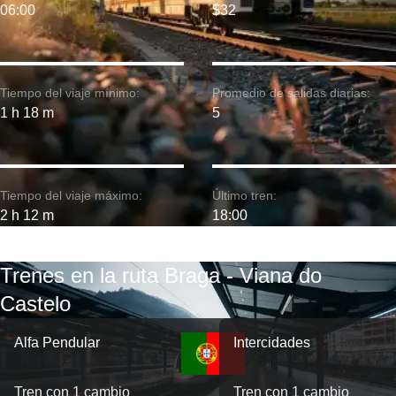
06:00
$32
Tiempo del viaje mínimo:
Promedio de salidas diarias:
1 h 18 m
5
Tiempo del viaje máximo:
Último tren:
2 h 12 m
18:00
Trenes en la ruta Braga - Viana do
Castelo
Alfa Pendular
Intercidades
Tren con 1 cambio
Tren con 1 cambio