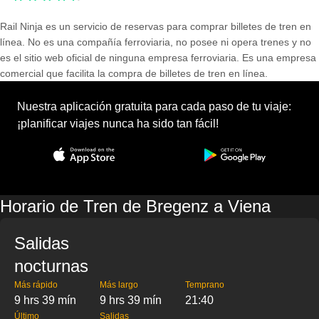
Rail Ninja es un servicio de reservas para comprar billetes de tren en
línea. No es una compañía ferroviaria, no posee ni opera trenes y no
es el sitio web oficial de ninguna empresa ferroviaria. Es una empresa
comercial que facilita la compra de billetes de tren en línea.
Nuestra aplicación gratuita para cada paso de tu viaje:
¡planificar viajes nunca ha sido tan fácil!
Horario de Tren de Bregenz a Viena
Salidas
nocturnas
Más rápido
Más largo
Temprano
9 hrs 39 mín
9 hrs 39 mín
21:40
Último
Salidas