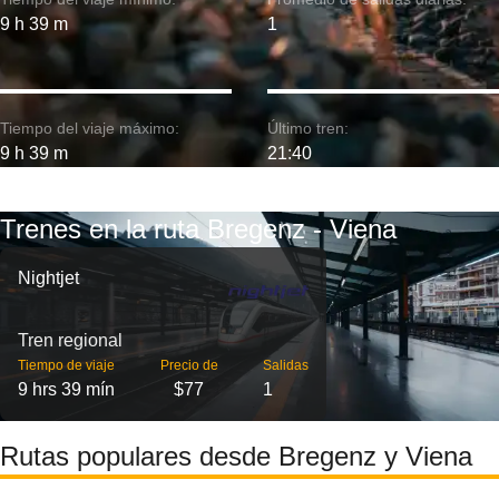
9 h 39 m
1
Tiempo del viaje máximo:
Último tren:
9 h 39 m
21:40
Trenes en la ruta Bregenz - Viena
Nightjet
Tren regional
Tiempo de viaje
Precio de
Salidas
9 hrs 39 mín
$77
1
Rutas populares desde Bregenz y Viena