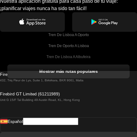
Nuestra aplicación gratuita para cada paso de tu viaje:
¡planificar viajes nunca ha sido tan fácil!
Tren De Lisboa A Oporto
Tren De Oporto A Lisboa
Tren De Lisboa A Albufeira
Tren De Albufeira A Lisboa
Mostrar más rutas populares
Firebird GT Limited (OC 1451)
Tren De Lisboa A Lagos
432, Triq Fleur de Lys, Suite 1, Birkirkara, BKR 9061, Malta
Tren De Lagos A Lisboa
Firebird GT Limited (61211989)
Unit G 15/F Tal Building 49 Austin Road, KL, Hong Kong
Tren De Lisboa A Madrid
Tren De Madrid A Lisboa
Español
Tren De Lisboa A Faro
Tren De Faro A Lisboa