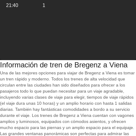
21:40
1
Información de tren de Bregenz a Viena
Una de las mejores opciones para viajar de Bregenz a Viena es tomar
un tren rápido y moderno. Todos los trenes de alta velocidad que
circulan entre las ciudades han sido diseñados para ofrecer a los
pasajeros todo lo que puedan necesitar para un viaje agradable,
incluyendo varias clases de viaje para elegir, tiempos de viaje rápidos
(el viaje dura unas 10 horas) y un amplio horario con hasta 1 salidas
diarias. También hay fantásticas comodidades a bordo a su servicio
durante el viaje. Los trenes de Bregenz a Viena cuentan con vagones
amplios y luminosos, equipados con cómodos asientos, y ofrecen
mucho espacio para las piernas y un amplio espacio para el equipaje.
Las grandes ventanas panorámicas son perfectas para admirar las