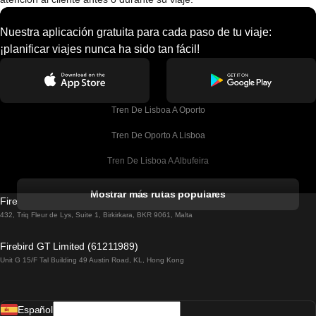
Nuestra aplicación gratuita para cada paso de tu viaje:
¡planificar viajes nunca ha sido tan fácil!
Tren De Lisboa A Oporto
Tren De Oporto A Lisboa
Tren De Lisboa A Albufeira
Tren De Albufeira A Lisboa
Mostrar más rutas populares
Firebird GT Limited (OC 1451)
Tren De Lisboa A Lagos
432, Triq Fleur de Lys, Suite 1, Birkirkara, BKR 9061, Malta
Tren De Lagos A Lisboa
Firebird GT Limited (61211989)
Unit G 15/F Tal Building 49 Austin Road, KL, Hong Kong
Tren De Lisboa A Madrid
Tren De Madrid A Lisboa
Español
Tren De Lisboa A Faro