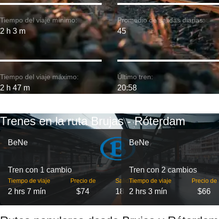
Tiempo del viaje mínimo:
Promedio de salidas diarias:
2 h 3 m
45
Tiempo del viaje máximo:
Último tren:
2 h 47 m
20:58
Trenes en la ruta Brujas - Róterdam
BeNe
BeNe
Tren con 1 cambio
Tren con 2 cambios
Tiempo de viaje
Precio de
Salidas
Tiempo de viaje
Precio de
2 hrs 7 mín
$74
18
2 hrs 3 mín
$66