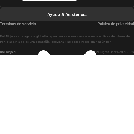
Tren De Faro A Lisboa
Ayuda & Asistencia
Tren De Lisboa A Coimbra
Términos de servicio
Política de privacidad
Tren De Coimbra A Lisboa
Rail.Ninja es una agencia global independiente de servicios de reserva en línea de billetes de
Tren De Lisboa A Braga
tren. Rail Ninja no es una compañía ferroviaria y no posee ni explota ningún tren.
Rail Ninja ®
All Rights Reserved © 2026
Tren De Braga A Lisboa
Tren De Oporto A Coimbra
Tren De Coimbra A Oporto
Tren De Barcelona A Madrid
Tren De Madrid A Barcelona
Tren De Barcelona A Valencia
Tren De Valencia A Barcelona
Tren De Barcelona A París