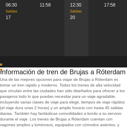
06:30
11:58
12:30
17:58
Salidas
Salidas
17
20
1
Información de tren de Brujas a Róterdam
2
Una de las mejores opciones para viajar de Brujas a Róterdam es
tomar un tren rápido y moderno. Todos los trenes de alta velocidad
que circulan entre las ciudades han sido diseñados para ofrecer a los
pasajeros todo lo que puedan necesitar para un viaje agradable,
incluyendo varias clases de viaje para elegir, tiempos de viaje rápidos
(el viaje dura unas 2 horas) y un amplio horario con hasta 45 salidas
diarias. También hay fantásticas comodidades a bordo a su servicio
durante el viaje. Los trenes de Brujas a Róterdam cuentan con
vagones amplios y luminosos, equipados con cómodos asientos, y