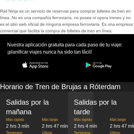
Rail Ninja es un servicio de reservas para comprar billetes de tren en
línea. No es una compañía ferroviaria, no posee ni opera trenes y no
es el sitio web oficial de ninguna empresa ferroviaria. Es una empresa
comercial que facilita la compra de billetes de tren en línea.
Nuestra aplicación gratuita para cada paso de tu viaje:
¡planificar viajes nunca ha sido tan fácil!
Horario de Tren de Brujas a Róterdam
Salidas por la
Salidas por la
mañana
tarde
Más rápido
Más largo
Más rápido
Más largo
2 hrs 3 mín
2 hrs 47 mín
2 hrs 4 mín
2 hrs 47 mí
Temprano
Último
Temprano
Último