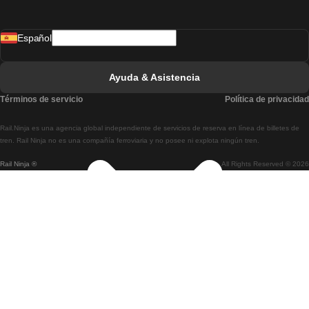
Tren De Madrid A Lisboa
Español
Tren De Lisboa A Faro
Tren De Faro A Lisboa
Ayuda & Asistencia
Tren De Lisboa A Coimbra
Términos de servicio
Política de privacidad
Tren De Coimbra A Lisboa
Rail.Ninja es una agencia global independiente de servicios de reserva en línea de billetes de
Tren De Lisboa A Braga
tren. Rail Ninja no es una compañía ferroviaria y no posee ni explota ningún tren.
Rail Ninja ®
All Rights Reserved © 2026
Tren De Braga A Lisboa
Tren De Oporto A Coimbra
Tren De Coimbra A Oporto
Tren De Barcelona A Madrid
Tren De Madrid A Barcelona
Tren De Barcelona A Valencia