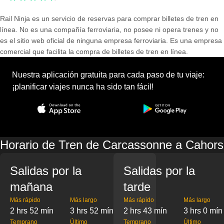
Rail Ninja es un servicio de reservas para comprar billetes de tren en
línea. No es una compañía ferroviaria, no posee ni opera trenes y no
es el sitio web oficial de ninguna empresa ferroviaria. Es una empresa
comercial que facilita la compra de billetes de tren en línea.
Nuestra aplicación gratuita para cada paso de tu viaje:
¡planificar viajes nunca ha sido tan fácil!
Horario de Tren de Carcassonne a Cahors
Salidas por la
Salidas por la
mañana
tarde
Más rápido
Más largo
Más rápido
Más largo
2 hrs 52 mín
3 hrs 52 mín
2 hrs 43 mín
3 hrs 0 mín
Temprano
Último
Temprano
Último