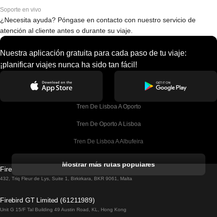
Soporte en vivo
¿Necesita ayuda? Póngase en contacto con nuestro servicio de
atención al cliente antes o durante su viaje.
Nuestra aplicación gratuita para cada paso de tu viaje:
¡planificar viajes nunca ha sido tan fácil!
Tren De Lisboa A Oporto
Tren De Oporto A Lisboa
Tren De Lisboa A Albufeira
Tren De Albufeira A Lisboa
Mostrar más rutas populares
Firebird GT Limited (OC 1451)
Tren De Lisboa A Lagos
432, Triq Fleur de Lys, Suite 1, Birkirkara, BKR 9061, Malta
Tren De Lagos A Lisboa
Firebird GT Limited (61211989)
Unit G 15/F Tal Building 49 Austin Road, KL, Hong Kong
Tren De Lisboa A Madrid