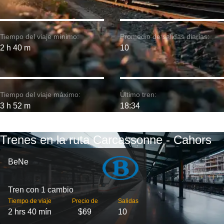
Tiempo del viaje mínimo:
Promedio de salidas diarias:
2 h 40 m
10
Tiempo del viaje máximo:
Último tren:
3 h 52 m
18:34
Trenes en la ruta Carcassonne - Cahors
BeNe
Tren con 1 cambio
Tiempo de viaje
Precio de
Salidas
2 hrs 40 mín
$69
10