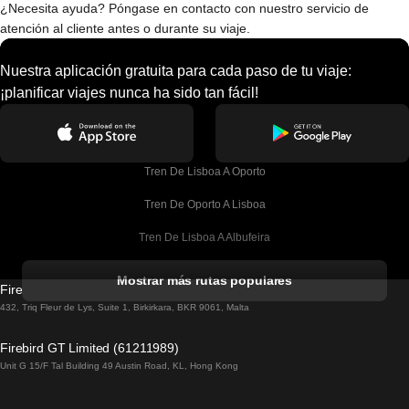
¿Necesita ayuda? Póngase en contacto con nuestro servicio de
atención al cliente antes o durante su viaje.
Nuestra aplicación gratuita para cada paso de tu viaje:
¡planificar viajes nunca ha sido tan fácil!
Tren De Lisboa A Oporto
Tren De Oporto A Lisboa
Tren De Lisboa A Albufeira
Tren De Albufeira A Lisboa
Mostrar más rutas populares
Firebird GT Limited (OC 1451)
Tren De Lisboa A Lagos
432, Triq Fleur de Lys, Suite 1, Birkirkara, BKR 9061, Malta
Tren De Lagos A Lisboa
Firebird GT Limited (61211989)
Unit G 15/F Tal Building 49 Austin Road, KL, Hong Kong
Tren De Lisboa A Madrid
Tren De Madrid A Lisboa