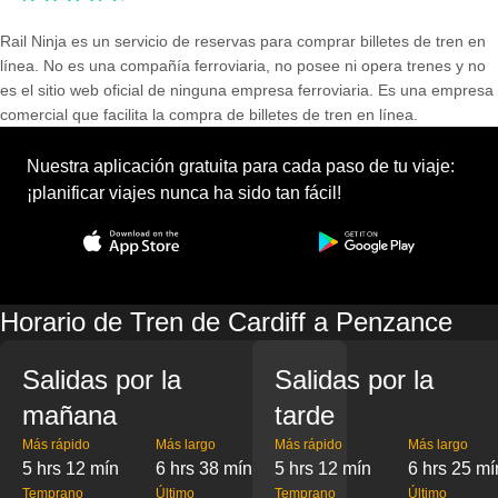
Rail Ninja es un servicio de reservas para comprar billetes de tren en
línea. No es una compañía ferroviaria, no posee ni opera trenes y no
es el sitio web oficial de ninguna empresa ferroviaria. Es una empresa
comercial que facilita la compra de billetes de tren en línea.
Nuestra aplicación gratuita para cada paso de tu viaje:
¡planificar viajes nunca ha sido tan fácil!
Horario de Tren de Cardiff a Penzance
Salidas por la
Salidas por la
mañana
tarde
Más rápido
Más largo
Más rápido
Más largo
5 hrs 12 mín
6 hrs 38 mín
5 hrs 12 mín
6 hrs 25 mí
Temprano
Último
Temprano
Último