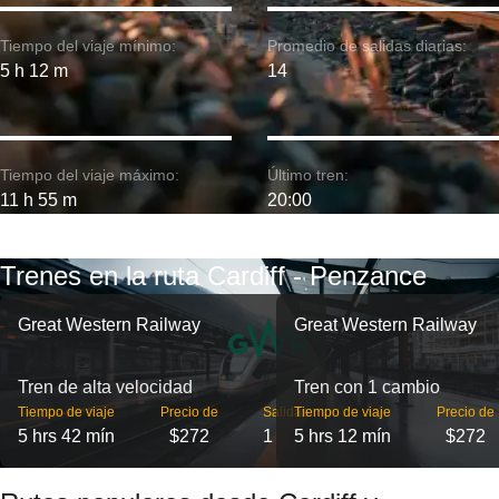
Tiempo del viaje mínimo:
Promedio de salidas diarias:
5 h 12 m
14
Tiempo del viaje máximo:
Último tren:
11 h 55 m
20:00
Trenes en la ruta Cardiff - Penzance
Great Western Railway
Great Western Railway
Tren de alta velocidad
Tren con 1 cambio
Tiempo de viaje
Precio de
Salidas
Tiempo de viaje
Precio de
5 hrs 42 mín
$272
1
5 hrs 12 mín
$272