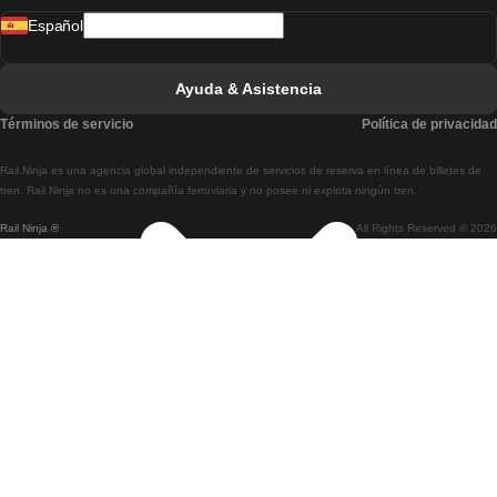
Español
Tren De Lisboa A Faro
Tren De Faro A Lisboa
Ayuda & Asistencia
Tren De Lisboa A Coimbra
Términos de servicio
Política de privacidad
Tren De Coimbra A Lisboa
Rail.Ninja es una agencia global independiente de servicios de reserva en línea de billetes de
Tren De Lisboa A Braga
tren. Rail Ninja no es una compañía ferroviaria y no posee ni explota ningún tren.
Rail Ninja ®
All Rights Reserved © 2026
Tren De Braga A Lisboa
Tren De Oporto A Coimbra
Tren De Coimbra A Oporto
Tren De Barcelona A Madrid
Tren De Madrid A Barcelona
Tren De Barcelona A Valencia
Tren De Valencia A Barcelona