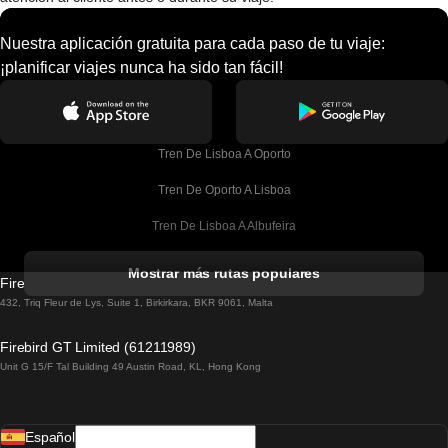
Nuestra aplicación gratuita para cada paso de tu viaje:
¡planificar viajes nunca ha sido tan fácil!
Tren De Lisboa A Oporto
Tren De Oporto A Lisboa
Tren De Lisboa A Albufeira
Tren De Albufeira A Lisboa
Mostrar más rutas populares
Firebird GT Limited (OC 1451)
Tren De Lisboa A Lagos
432, Triq Fleur de Lys, Suite 1, Birkirkara, BKR 9061, Malta
Tren De Lagos A Lisboa
Firebird GT Limited (61211989)
Unit G 15/F Tal Building 49 Austin Road, KL, Hong Kong
Tren De Lisboa A Madrid
Tren De Madrid A Lisboa
Español
Tren De Lisboa A Faro