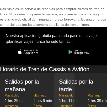
Rail Ninja es un servicio de reservas para comprar billetes de tren en
línea. No es una compañía ferroviaria, no posee ni opera trenes y no
es el sitio web oficial de ninguna empresa ferroviaria. Es una empresa
comercial que facilita la compra de billetes de tren en línea.
Nuestra aplicación gratuita para cada paso de tu viaje:
¡planificar viajes nunca ha sido tan fácil!
Horario de Tren de Cassis a Aviñón
Salidas por la
Salidas por la
mañana
tarde
Más rápido
Más largo
Más rápido
Más largo
1 hrs 25 mín
2 hrs 6 mín
1 hrs 11 mín
1 hrs 39 mí
Temprano
Último
Temprano
Último