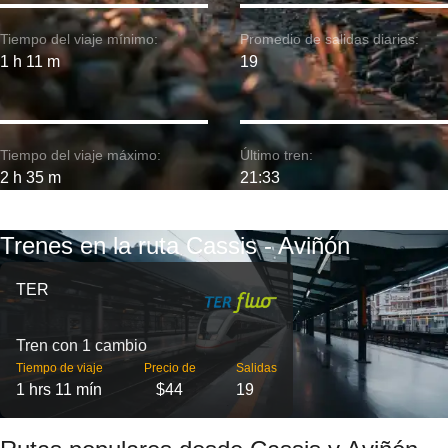
Tiempo del viaje mínimo:
Promedio de salidas diarias:
1 h 11 m
19
Tiempo del viaje máximo:
Último tren:
2 h 35 m
21:33
Trenes en la ruta Cassis - Aviñón
TER
Tren con 1 cambio
Tiempo de viaje
Precio de
Salidas
1 hrs 11 mín
$44
19