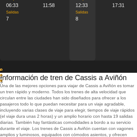
06:33
11:58
12:33
17:31
Salidas
Salidas
7
8
1
Información de tren de Cassis a Aviñón
2
3
Una de las mejores opciones para viajar de Cassis a Aviñón es tomar
un tren rápido y moderno. Todos los trenes de alta velocidad que
circulan entre las ciudades han sido diseñados para ofrecer a los
pasajeros todo lo que puedan necesitar para un viaje agradable,
incluyendo varias clases de viaje para elegir, tiempos de viaje rápidos
(el viaje dura unas 2 horas) y un amplio horario con hasta 19 salidas
diarias. También hay fantásticas comodidades a bordo a su servicio
durante el viaje. Los trenes de Cassis a Aviñón cuentan con vagones
amplios y luminosos, equipados con cómodos asientos, y ofrecen