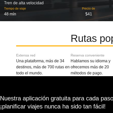
Tren de alta velocidad
Tiempo de viaje
Precio de
48 mín
$41
Rutas pop
Extensa red
Reserva conveniente
Una plataforma, más de 34
Hablamos su idioma y
destinos, más de 700 rutas en
ofrecemos más de 20
todo el mundo.
métodos de pago.
Nuestra aplicación gratuita para cada paso 
¡planificar viajes nunca ha sido tan fácil!