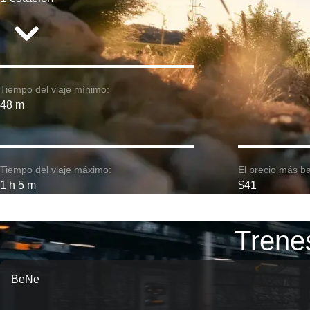
Tiempo del viaje mínimo:
48 m
Tiempo del viaje máximo:
El precio más ba
1 h 5 m
$41
Trenes
BeNe