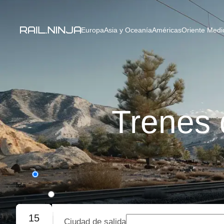
Europa
Asia y Oceanía
Américas
Oriente Medio
Trenes 
Ida
Ida y vuelta
15
Ciudad de salida