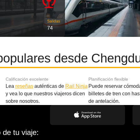
Salidas
74
populares desde Chengdu
Calificación excelente
Planificación flexible
Lea
reseñas
auténticas de
Rail Ninja
Puede reservar cómod
y vea lo que nuestros viajeros dicen
billetes de tren con ha
sobre nosotros.
de antelación.
de tu viaje: