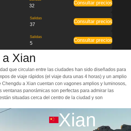
Consultar precios
32
Salidas
Consultar precios
37
Salidas
Consultar precios
5
 a Xian
idad que circulan entre las ciudades han sido diseñados para
mpos de viaje rápidos (el viaje dura unas 4 horas) y un amplio
s de Chengdu a Xian cuentan con vagones amplios y luminosos,
s ventanas panorámicas son perfectas para admirar las
están situadas cerca del centro de la ciudad y son
Xian