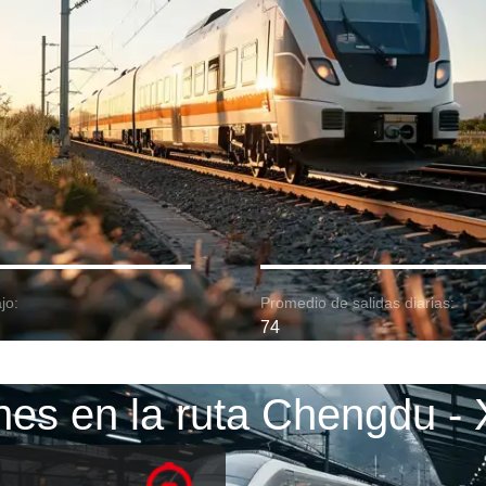
jo:
Promedio de salidas diarias:
74
nes en la ruta Chengdu - 