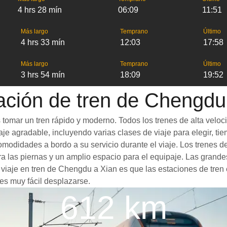
4 hrs 28 mín
06:09
11:51
Más largo
Temprano
Último
4 hrs 33 mín
12:03
17:58
Más largo
Temprano
Último
3 hrs 54 mín
18:09
19:52
ación de tren de Chengdu
tomar un tren rápido y moderno. Todos los trenes de alta veloc
je agradable, incluyendo varias clases de viaje para elegir, tie
 comodidades a bordo a su servicio durante el viaje. Los trene
 las piernas y un amplio espacio para el equipaje. Las grande
n viaje en tren de Chengdu a Xian es que las estaciones de tren 
es muy fácil desplazarse.
612 km