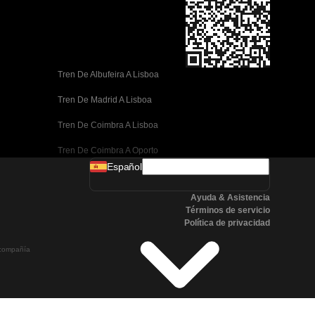
Tren De Albufeira A Lisboa
Tren De Madrid A Lisboa
Tren De Coimbra A Lisboa
Tren De Coimbra A Oporto
Español
Tren De Valencia A Barcelona
Ayuda & Asistencia
Tren De Sevilla A Barcelona
Términos de servicio
Política de privacidad
Tren De Málaga A Barcelona
a compañía
Tren De Málaga A Madrid
Tren De Córdoba A Madrid
Tren De San Sebastián A Madrid