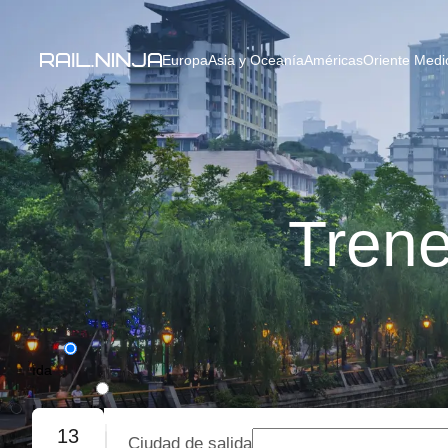
Europa
Asia y Oceanía
Américas
Oriente Medio
Trene
Ida
Ida y vuelta
13
Ciudad de salida