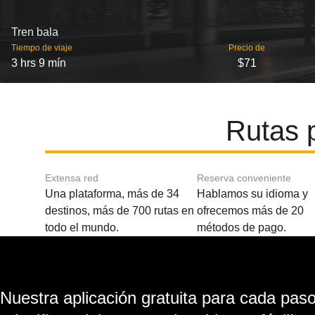
Tren bala
Tiempo de viaje
Precio de
3 hrs 9 mín
$71
Rutas 
Extensa red
Reserva conveniente
Una plataforma, más de 34
Hablamos su idioma y
destinos, más de 700 rutas en
ofrecemos más de 20
todo el mundo.
métodos de pago.
Nuestra aplicación gratuita para cada paso 