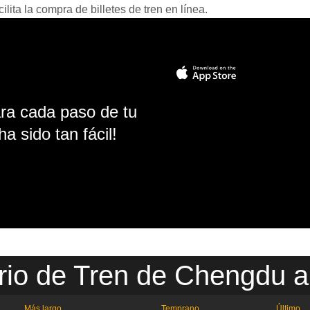
ita la compra de billetes de tren en línea.
ara cada paso de tu
ha sido tan fácil!
rio de Tren de Chengdu a
Más largo
Temprano
Último