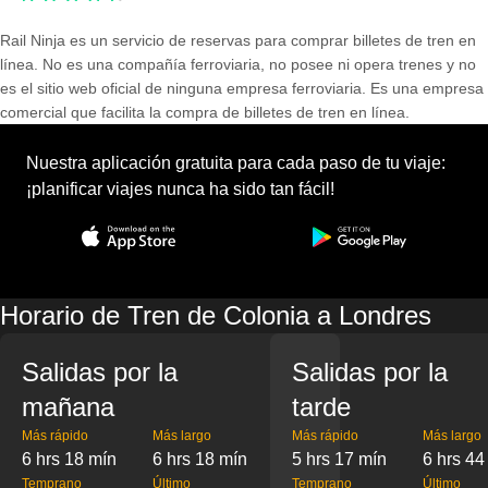
Rail Ninja es un servicio de reservas para comprar billetes de tren en
línea. No es una compañía ferroviaria, no posee ni opera trenes y no
es el sitio web oficial de ninguna empresa ferroviaria. Es una empresa
comercial que facilita la compra de billetes de tren en línea.
Nuestra aplicación gratuita para cada paso de tu viaje:
¡planificar viajes nunca ha sido tan fácil!
Horario de Tren de Colonia a Londres
Salidas por la
Salidas por la
mañana
tarde
Más rápido
Más largo
Más rápido
Más largo
6 hrs 18 mín
6 hrs 18 mín
5 hrs 17 mín
6 hrs 44
Temprano
Último
Temprano
Último