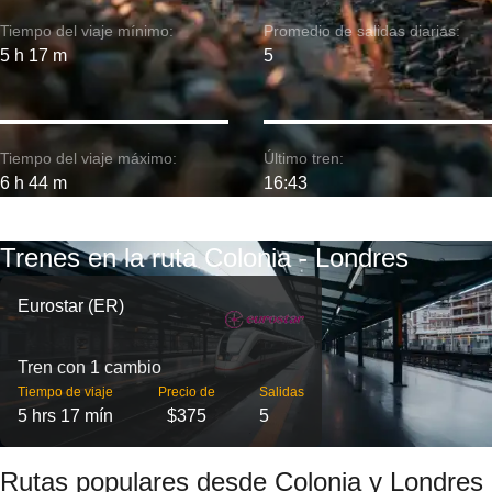
Tiempo del viaje mínimo:
Promedio de salidas diarias:
5 h 17 m
5
Tiempo del viaje máximo:
Último tren:
6 h 44 m
16:43
Trenes en la ruta Colonia - Londres
Eurostar (ER)
Tren con 1 cambio
Tiempo de viaje
Precio de
Salidas
5 hrs 17 mín
$375
5
Rutas populares desde Colonia y Londres