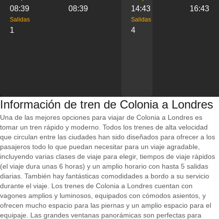
08:39
08:39
14:43
16:43
Salidas
Salidas
1
4
Información de tren de Colonia a Londres
Una de las mejores opciones para viajar de Colonia a Londres es
tomar un tren rápido y moderno. Todos los trenes de alta velocidad
que circulan entre las ciudades han sido diseñados para ofrecer a los
pasajeros todo lo que puedan necesitar para un viaje agradable,
incluyendo varias clases de viaje para elegir, tiempos de viaje rápidos
(el viaje dura unas 6 horas) y un amplio horario con hasta 5 salidas
diarias. También hay fantásticas comodidades a bordo a su servicio
durante el viaje. Los trenes de Colonia a Londres cuentan con
vagones amplios y luminosos, equipados con cómodos asientos, y
ofrecen mucho espacio para las piernas y un amplio espacio para el
equipaje. Las grandes ventanas panorámicas son perfectas para