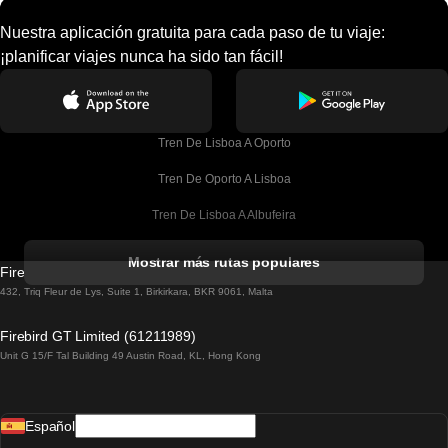
Nuestra aplicación gratuita para cada paso de tu viaje:
¡planificar viajes nunca ha sido tan fácil!
Tren De Lisboa A Oporto
Tren De Oporto A Lisboa
Tren De Lisboa A Albufeira
Tren De Albufeira A Lisboa
Mostrar más rutas populares
Firebird GT Limited (OC 1451)
Tren De Lisboa A Lagos
432, Triq Fleur de Lys, Suite 1, Birkirkara, BKR 9061, Malta
Tren De Lagos A Lisboa
Firebird GT Limited (61211989)
Unit G 15/F Tal Building 49 Austin Road, KL, Hong Kong
Tren De Lisboa A Madrid
Tren De Madrid A Lisboa
Español
Tren De Lisboa A Faro