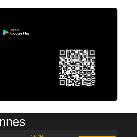
annes
Salidas