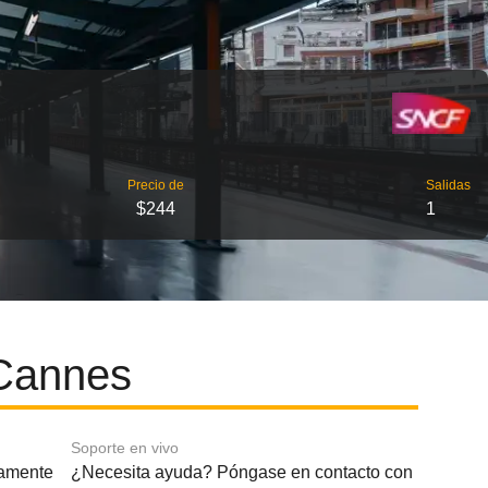
Precio de
Salidas
$244
1
 Cannes
Soporte en vivo
amente
¿Necesita ayuda? Póngase en contacto con