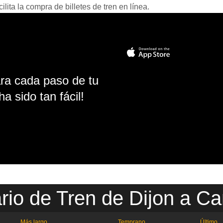
ita la compra de billetes de tren en línea.
ara cada paso de tu
ha sido tan fácil!
rio de Tren de Dijon a C
Más largo
Temprano
Último