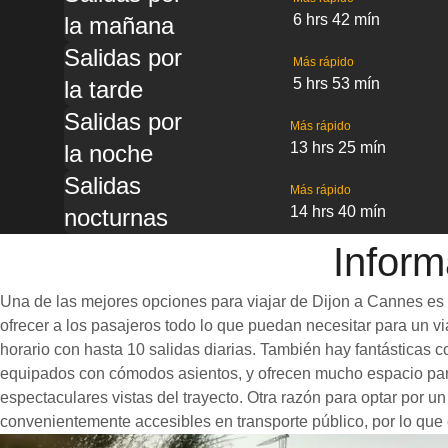
6 hrs 42 mín
la mañana
Salidas por
Más rápido
5 hrs 53 mín
la tarde
Salidas por
Más rápido
13 hrs 25 mín
la noche
Salidas
Más rápido
14 hrs 40 mín
nocturnas
Inform
Una de las mejores opciones para viajar de Dijon a Cannes es t
ofrecer a los pasajeros todo lo que puedan necesitar para un via
horario con hasta 10 salidas diarias. También hay fantásticas
equipados con cómodos asientos, y ofrecen mucho espacio para
espectaculares vistas del trayecto. Otra razón para optar por u
convenientemente accesibles en transporte público, por lo que 