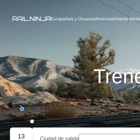
Europa
Asia y Oceanía
Américas
Oriente Medio
Tren
Ida
Ida y vuelta
13
Ciudad de salida