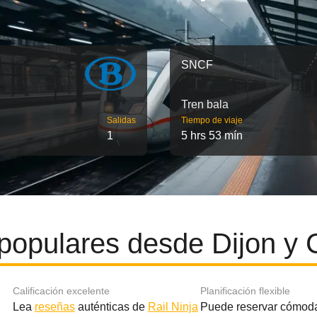
SNCF
Tren bala
Salidas
Tiempo de viaje
1
5 hrs 53 mín
populares desde Dijon y
Calificación excelente
Planificación flexible
Lea
reseñas
auténticas de
Rail Ninja
Puede reservar cómod