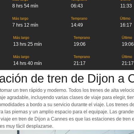
8 hrs 54 mín
06:43
11:33
Más largo
Temprano
Último
7 hrs 12 mín
14:49
16:17
Más largo
Temprano
Último
13 hrs 25 mín
19:06
19:06
Más largo
Temprano
Último
14 hrs 40 mín
21:17
21:17
ación de tren de Dijon a
omar un tren rápido y moderno. Todos los trenes de alta veloci
je agradable, incluyendo varias clases de viaje para elegir, tie
 comodidades a bordo a su servicio durante el viaje. Los trene
 las piernas y un amplio espacio para el equipaje. Las grande
n viaje en tren de Dijon a Cannes es que las estaciones de tren 
es muy fácil desplazarse.