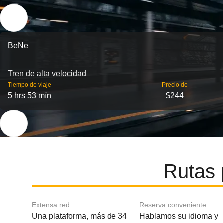
BeNe
Tren de alta velocidad
Tiempo de viaje
Precio de
5 hrs 53 mín
$244
Rutas 
Extensa red
Reserva conveniente
Una plataforma, más de 34
Hablamos su idioma y