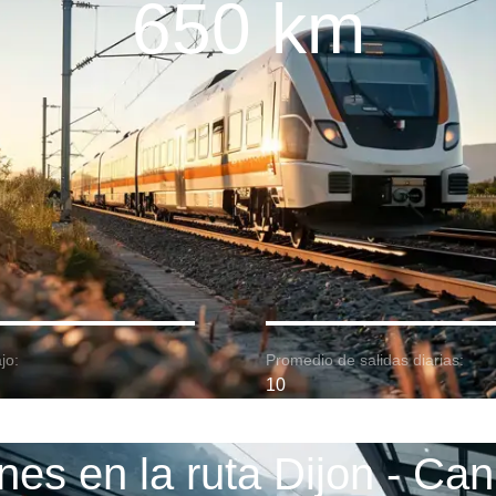
650 km
jo:
Promedio de salidas diarias:
10
nes en la ruta Dijon - Ca