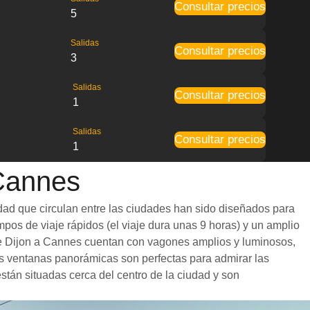
Consultar precios
5
Salidas
Consultar precios
3
Salidas
Consultar precios
1
Salidas
Consultar precios
1
 Cannes
dad que circulan entre las ciudades han sido diseñados para
mpos de viaje rápidos (el viaje dura unas 9 horas) y un amplio
s de Dijon a Cannes cuentan con vagones amplios y luminosos,
s ventanas panorámicas son perfectas para admirar las
están situadas cerca del centro de la ciudad y son