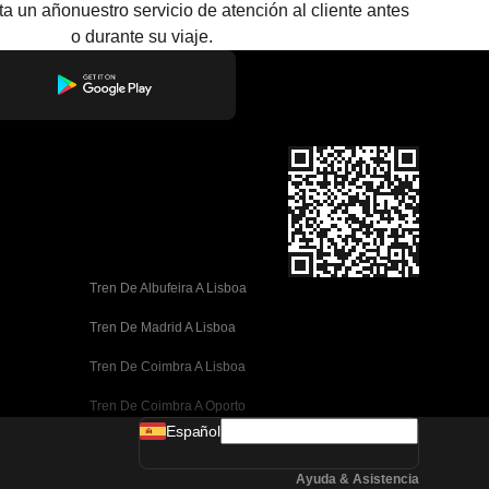
sta un año
nuestro servicio de atención al cliente antes
o durante su viaje.
Tren De Albufeira A Lisboa
Tren De Madrid A Lisboa
Tren De Coimbra A Lisboa
Tren De Coimbra A Oporto
Español
Tren De Valencia A Barcelona
Ayuda & Asistencia
Tren De Sevilla A Barcelona