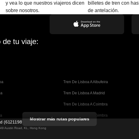
y vea lo que nuestros viajeros dicen
billetes de tren con ha
sobre nosotros.
de antelación.
de tu viaje:
oa
Tren De Lisboa A Albufeira
oa
Tren De Lisboa A Madrid
Tren De Lisboa A Coimbra
oa
Tren De Oporto A Coimbra
Mostrar más rutas populares
ed (61211989)
celona
Tren De Barcelona A Valencia
g 49 Austin Road, KL, Hong Kong
lona
Tren De Barcelona A Sevilla