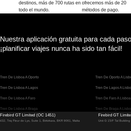
destinos, más de 700 rutas en
ofrecemos más de 20
todo el mundo.
métodos de pago.
Nuestra aplicación gratuita para cada paso 
¡planificar viajes nunca ha sido tan fácil!
Tren De Lisboa A Oporto
Tren De Oporto A Lisb
Tren De Lisboa A Lagos
Tren De Lagos A Lisb
Tren De Lisboa A Faro
Tren De Faro A Lisboa
Tren De Lisboa A Braga
Tren De Braga A Lisb
Firebird GT Limited (OC 1451)
Firebird GT Limit
Tren De Barcelona A Madrid
Tren De Madrid A Bar
432, Triq Fleur de Lys, Suite 1, Birkirkara, BKR 9061, Malta
Unit G 15/F Tal Buildin
Tren De Barcelona A París
Tren De París A Barce