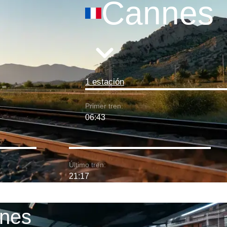
Cannes
1 estación
Primer tren:
06:43
Último tren:
21:17
nnes