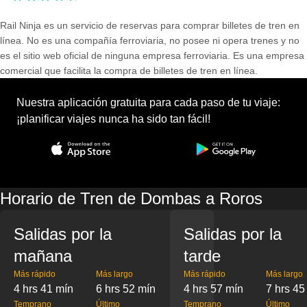
Rail Ninja es un servicio de reservas para comprar billetes de tren en
línea. No es una compañía ferroviaria, no posee ni opera trenes y no
es el sitio web oficial de ninguna empresa ferroviaria. Es una empresa
comercial que facilita la compra de billetes de tren en línea.
Nuestra aplicación gratuita para cada paso de tu viaje:
¡planificar viajes nunca ha sido tan fácil!
Horario de Tren de Dombas a Roros
Salidas por la
Salidas por la
mañana
tarde
Más rápido
Más largo
Más rápido
Más largo
4 hrs 41 mín
6 hrs 52 mín
4 hrs 57 mín
7 hrs 45
Temprano
Último
Temprano
Último