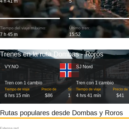
4 h 41 m
5
Tiempo del viaje máximo:
Último tren:
7 h 45 m
15:52
Trenes en la ruta Dombas - Roros
VY.NO
SJ Nord
Tren con 1 cambio
Tren con 1 cambio
Tiempo de viaje
Precio de
Salidas
Tiempo de viaje
Precio de
6 hrs 15 mín
$86
1
4 hrs 41 mín
$41
Rutas populares desde Dombas y Roros
Extensa red