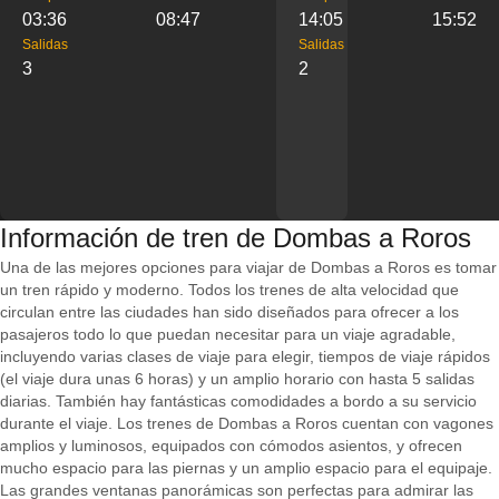
03:36
08:47
14:05
15:52
Salidas
Salidas
3
2
Información de tren de Dombas a Roros
Una de las mejores opciones para viajar de Dombas a Roros es tomar
un tren rápido y moderno. Todos los trenes de alta velocidad que
circulan entre las ciudades han sido diseñados para ofrecer a los
pasajeros todo lo que puedan necesitar para un viaje agradable,
incluyendo varias clases de viaje para elegir, tiempos de viaje rápidos
(el viaje dura unas 6 horas) y un amplio horario con hasta 5 salidas
diarias. También hay fantásticas comodidades a bordo a su servicio
durante el viaje. Los trenes de Dombas a Roros cuentan con vagones
amplios y luminosos, equipados con cómodos asientos, y ofrecen
mucho espacio para las piernas y un amplio espacio para el equipaje.
Las grandes ventanas panorámicas son perfectas para admirar las