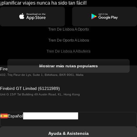
¡planificar viajes nunca ha sido tan fácil!
Tren De Lisboa A Oporto
Tren De Oporto A Lisboa
Tren De Lisboa A Albufeira
Tren De Albufeira A Lisboa
Mostrar más rutas populares
Firebird GT Limited (OC 1451)
Tren De Lisboa A Lagos
432, Triq Fleur de Lys, Suite 1, Birkirkara, BKR 9061, Malta
Tren De Lagos A Lisboa
Firebird GT Limited (61211989)
Unit G 15/F Tal Building 49 Austin Road, KL, Hong Kong
Tren De Lisboa A Madrid
Tren De Madrid A Lisboa
Español
Tren De Lisboa A Faro
Tren De Faro A Lisboa
Ayuda & Asistencia