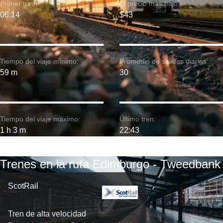
Primer tren:
El precio más bajo:
06:14
$43
Tiempo del viaje mínimo:
Promedio de salidas diarias:
59 m
30
Tiempo del viaje máximo:
Último tren:
1 h 3 m
22:43
Trenes en la ruta Edimburgo - Tweedbank
ScotRail
Tren de alta velocidad