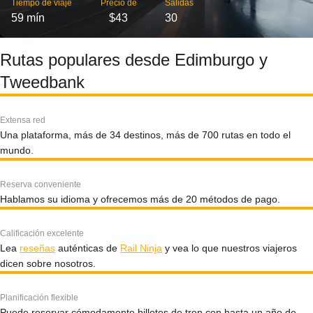
Tiempo de viaje
Precio de
Salidas
59 mín
$43
30
Rutas populares desde Edimburgo y
Tweedbank
Extensa red
Una plataforma, más de 34 destinos, más de 700 rutas en todo el
mundo.
Reserva conveniente
Hablamos su idioma y ofrecemos más de 20 métodos de pago.
Calificación excelente
Lea
reseñas
auténticas de
Rail Ninja
y vea lo que nuestros viajeros
dicen sobre nosotros.
Planificación flexible
Puede reservar cómodamente billetes de tren con hasta un año de