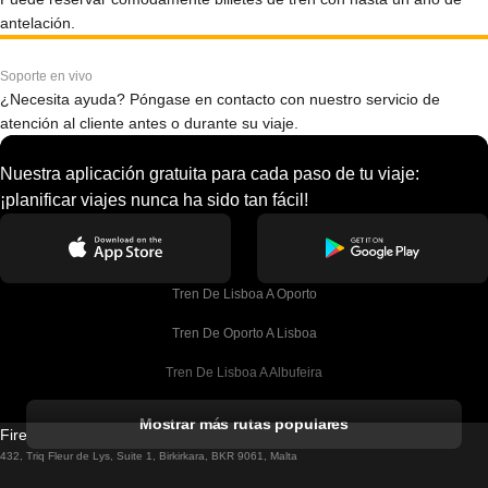
antelación.
Soporte en vivo
¿Necesita ayuda? Póngase en contacto con nuestro servicio de
atención al cliente antes o durante su viaje.
Nuestra aplicación gratuita para cada paso de tu viaje:
¡planificar viajes nunca ha sido tan fácil!
Tren De Lisboa A Oporto
Tren De Oporto A Lisboa
Tren De Lisboa A Albufeira
Tren De Albufeira A Lisboa
Mostrar más rutas populares
Firebird GT Limited (OC 1451)
Tren De Lisboa A Lagos
432, Triq Fleur de Lys, Suite 1, Birkirkara, BKR 9061, Malta