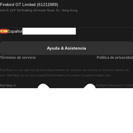
Tren De Lagos A Lisboa
Firebird GT Limited (61211989)
Unit G 15/F Tal Building 49 Austin Road, KL, Hong Kong
Tren De Lisboa A Madrid
Tren De Madrid A Lisboa
Español
Tren De Lisboa A Faro
Tren De Faro A Lisboa
Ayuda & Asistencia
Tren De Lisboa A Coimbra
Términos de servicio
Política de privacidad
Tren De Coimbra A Lisboa
Rail.Ninja es una agencia global independiente de servicios de reserva en línea de billetes de
Tren De Lisboa A Braga
tren. Rail Ninja no es una compañía ferroviaria y no posee ni explota ningún tren.
Rail Ninja ®
All Rights Reserved © 2026
Tren De Braga A Lisboa
Tren De Oporto A Coimbra
Tren De Coimbra A Oporto
Tren De Barcelona A Madrid
Tren De Madrid A Barcelona