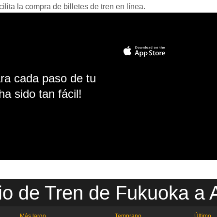
ita la compra de billetes de tren en línea.
ara cada paso de tu
ha sido tan fácil!
io de Tren de Fukuoka a 
Más largo
Temprano
Último