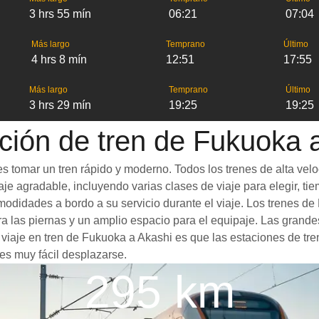
3 hrs 55 mín
06:21
07:04
Más largo
Temprano
Último
4 hrs 8 mín
12:51
17:55
Más largo
Temprano
Último
3 hrs 29 mín
19:25
19:25
ción de tren de Fukuoka 
s tomar un tren rápido y moderno. Todos los trenes de alta vel
je agradable, incluyendo varias clases de viaje para elegir, tie
comodidades a bordo a su servicio durante el viaje. Los trenes
 las piernas y un amplio espacio para el equipaje. Las grande
n viaje en tren de Fukuoka a Akashi es que las estaciones de tre
es muy fácil desplazarse.
295 km