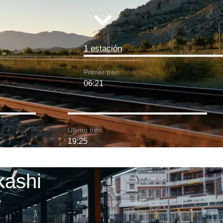
1 estación
Primer tren:
06:21
Último tren:
19:25
kashi