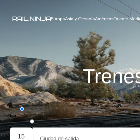
Europa
Asia y Oceanía
Américas
Oriente Medio
Trene
Ida
Ida y vuelta
15
Ciudad de salida