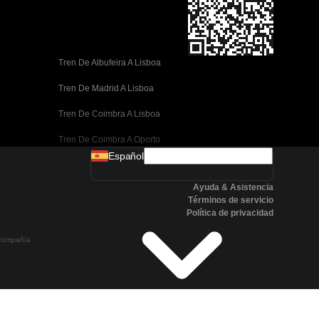
Tren De Albufeira A Lisboa
Tren De Madrid A Lisboa
Tren De Coimbra A Lisboa
Tren De Coimbra A Oporto
Español
Tren De Valencia A Barcelona
Ayuda & Asistencia
Tren De Sevilla A Barcelona
Términos de servicio
Política de privacidad
Tren De Málaga A Barcelona
a compañía
Tren De Málaga A Madrid
Tren De Córdoba A Madrid
Tren De San Sebastián A Madrid