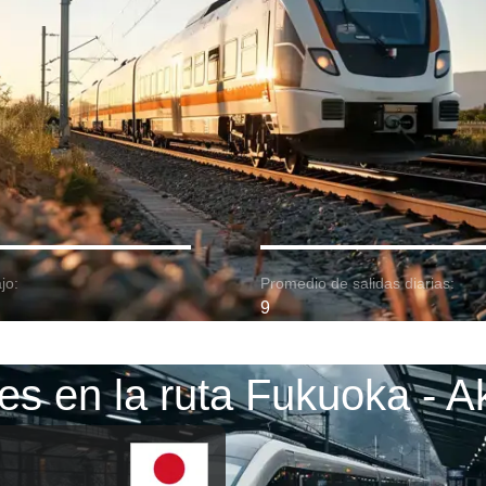
jo:
Promedio de salidas diarias:
9
es en la ruta Fukuoka - A