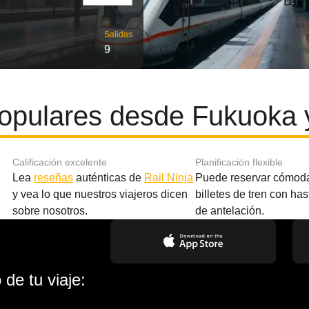
Salidas
9
opulares desde Fukuoka 
Calificación excelente
Planificación flexible
Lea
reseñas
auténticas de
Rail Ninja
Puede reservar cómod
y vea lo que nuestros viajeros dicen
billetes de tren con ha
sobre nosotros.
de antelación.
de tu viaje: