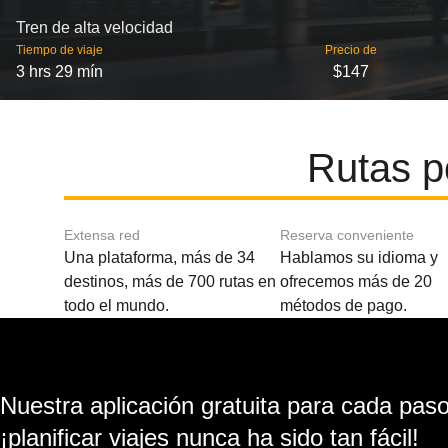
Tren de alta velocidad
Tiempo de viaje
Precio de
3 hrs 29 mín
$147
Rutas p
Extensa red
Reserva conveniente
Una plataforma, más de 34
Hablamos su idioma y
destinos, más de 700 rutas en
ofrecemos más de 20
todo el mundo.
métodos de pago.
Nuestra aplicación gratuita para cada paso 
¡planificar viajes nunca ha sido tan fácil!