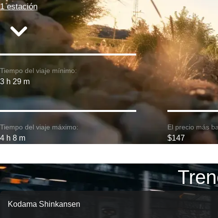
1 estación
Tiempo del viaje mínimo:
3 h 29 m
Tiempo del viaje máximo:
El precio más ba
4 h 8 m
$147
Tren
Kodama Shinkansen