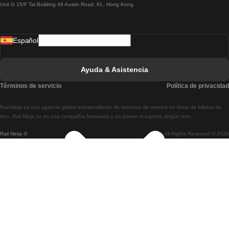
Unit G 15/F Tal Building 49 Austin Road, KL, Hong Kong
Tren De Lisboa A Madrid
Tren De Madrid A Lisboa
Español
Tren De Lisboa A Faro
Tren De Faro A Lisboa
Ayuda & Asistencia
Tren De Lisboa A Coimbra
Términos de servicio
Política de privacidad
Tren De Coimbra A Lisboa
Rail.Ninja es una agencia global independiente de servicios de reserva en línea de billetes de
Tren De Lisboa A Braga
tren. Rail Ninja no es una compañía ferroviaria y no posee ni explota ningún tren.
Rail Ninja ®
All Rights Reserved © 2026
Tren De Braga A Lisboa
Tren De Oporto A Coimbra
Tren De Coimbra A Oporto
Tren De Barcelona A Madrid
Tren De Madrid A Barcelona
Tren De Barcelona A Valencia