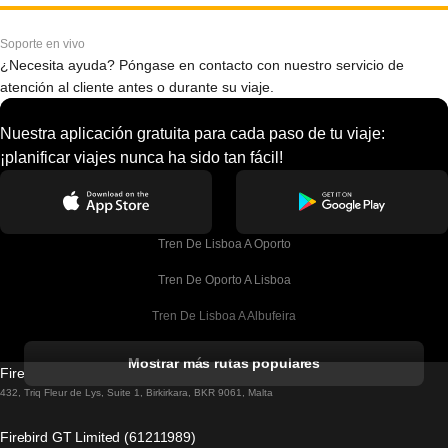
Soporte en vivo
¿Necesita ayuda? Póngase en contacto con nuestro servicio de
atención al cliente antes o durante su viaje.
Nuestra aplicación gratuita para cada paso de tu viaje:
¡planificar viajes nunca ha sido tan fácil!
Tren De Lisboa A Oporto
Tren De Oporto A Lisboa
Tren De Lisboa A Albufeira
Tren De Albufeira A Lisboa
Mostrar más rutas populares
Firebird GT Limited (OC 1451)
Tren De Lisboa A Lagos
432, Triq Fleur de Lys, Suite 1, Birkirkara, BKR 9061, Malta
Tren De Lagos A Lisboa
Firebird GT Limited (61211989)