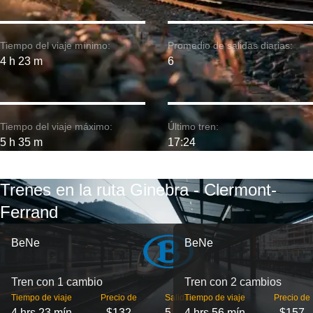
Tiempo del viaje mínimo:
Promedio de salidas diarias:
4 h 23 m
6
Tiempo del viaje máximo:
Último tren:
5 h 35 m
17:24
Trenes en la ruta Ginebra - Clermont-
Ferrand
BeNe
BeNe
Tren con 1 cambio
Tren con 2 cambios
Tiempo de viaje
Precio de
Salidas
Tiempo de viaje
Precio de
4 hrs 23 mín
$132
5
4 hrs 56 mín
$157