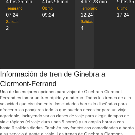
4 hrs 35 mín
4 hrs 56 mín
4 hrs 23 mín
5 hrs 35
Temprano
Último
Temprano
Último
07:24
09:24
12:24
17:24
Salidas
Salidas
2
4
Información de tren de Ginebra a
Clermont-Ferrand
Una de las mejores opciones para viajar de Ginebra a Clermont-
Ferrand es tomar un tren rápido y moderno. Todos los trenes de alta
velocidad que circulan entre las ciudades han sido diseñados para
ofrecer a los pasajeros todo lo que puedan necesitar para un viaje
agradable, incluyendo varias clases de viaje para elegir, tiempos de
viaje rápidos (el viaje dura unas 5 horas) y un amplio horario con
hasta 6 salidas diarias. También hay fantásticas comodidades a bordo
a su servicio durante el viaje. Los trenes de Ginebra a Clermont-