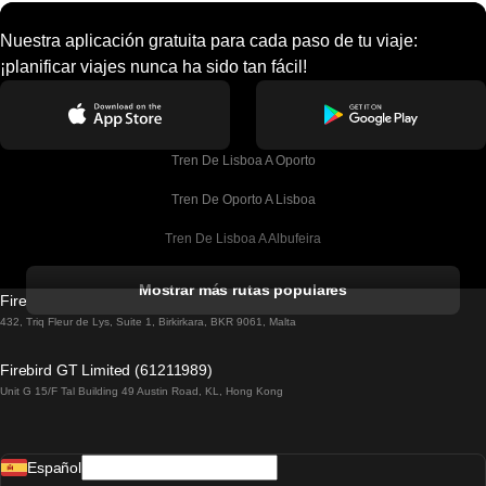
Nuestra aplicación gratuita para cada paso de tu viaje:
¡planificar viajes nunca ha sido tan fácil!
Tren De Lisboa A Oporto
Tren De Oporto A Lisboa
Tren De Lisboa A Albufeira
Tren De Albufeira A Lisboa
Mostrar más rutas populares
Firebird GT Limited (OC 1451)
Tren De Lisboa A Lagos
432, Triq Fleur de Lys, Suite 1, Birkirkara, BKR 9061, Malta
Tren De Lagos A Lisboa
Firebird GT Limited (61211989)
Unit G 15/F Tal Building 49 Austin Road, KL, Hong Kong
Tren De Lisboa A Madrid
Tren De Madrid A Lisboa
Español
Tren De Lisboa A Faro