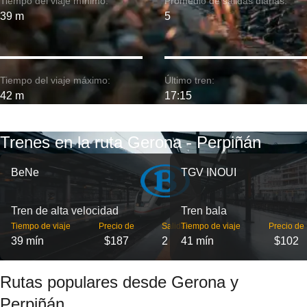
Tiempo del viaje mínimo:
Promedio de salidas diarias:
39 m
5
Tiempo del viaje máximo:
Último tren:
42 m
17:15
Trenes en la ruta Gerona - Perpiñán
BeNe
TGV INOUI
Tren de alta velocidad
Tren bala
Tiempo de viaje
Precio de
Salidas
Tiempo de viaje
Precio de
39 mín
$187
2
41 mín
$102
Rutas populares desde Gerona y
Perpiñán