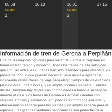
08:58
10:10
16:01
17:15
Salidas
Salidas
2
3
Información de tren de Gerona a Perpiñán
Una de las mejores opciones para viajar de Gerona a Perpiñán es
tomar un tren rápido y moderno. Todos los trenes de alta velocidad
que circulan entre las ciudades han sido diseñados para ofrecer a los
pasajeros todo lo que puedan necesitar para un viaje agradable,
incluyendo varias clases de viaje para elegir, tiempos de viaje rápidos
(el viaje dura unas 1 horas) y un amplio horario con hasta 5 salidas
diarias. También hay fantásticas comodidades a bordo a su servicio
durante el viaje. Los trenes de Gerona a Perpiñán cuentan con
vagones amplios y luminosos, equipados con cómodos asientos, y
ofrecen mucho espacio para las piernas y un amplio espacio para el
equipaje. Las grandes ventanas panorámicas son perfectas para