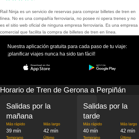
Rail Ninja es un servicio de reservas para comprar billetes de tren en
línea. No es una compañía ferroviaria, no posee ni opera trenes y no
es el sitio web oficial de ninguna empresa ferroviaria. Es una empresa
comercial que facilita la compra de billetes de tren en línea.
Nuestra aplicación gratuita para cada paso de tu viaje:
¡planificar viajes nunca ha sido tan fácil!
Horario de Tren de Gerona a Perpiñán
Salidas por la
Salidas por la
mañana
tarde
Más rápido
Más largo
Más rápido
Más largo
39 mín
42 mín
40 mín
42 mín
Temprano
Último
Temprano
Último