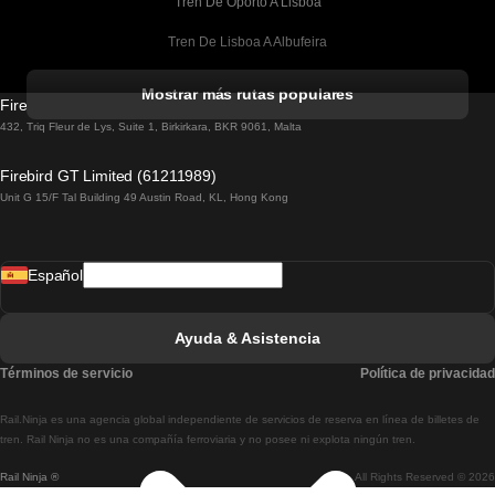
Tren De Oporto A Lisboa
Tren De Lisboa A Albufeira
Tren De Albufeira A Lisboa
Mostrar más rutas populares
Firebird GT Limited (OC 1451)
Tren De Lisboa A Lagos
432, Triq Fleur de Lys, Suite 1, Birkirkara, BKR 9061, Malta
Tren De Lagos A Lisboa
Firebird GT Limited (61211989)
Unit G 15/F Tal Building 49 Austin Road, KL, Hong Kong
Tren De Lisboa A Madrid
Tren De Madrid A Lisboa
Español
Tren De Lisboa A Faro
Tren De Faro A Lisboa
Ayuda & Asistencia
Tren De Lisboa A Coimbra
Términos de servicio
Política de privacidad
Tren De Coimbra A Lisboa
Rail.Ninja es una agencia global independiente de servicios de reserva en línea de billetes de
Tren De Lisboa A Braga
tren. Rail Ninja no es una compañía ferroviaria y no posee ni explota ningún tren.
Rail Ninja ®
All Rights Reserved © 2026
Tren De Braga A Lisboa