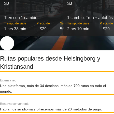
SJ
SJ
Tren con 1 cambio
1 cambio. Tren + autobús
Tiempo de viaje
Precio de
Salidas
Tiempo de viaje
Precio de
1 hrs 38 mín
$29
56
2 hrs 10 mín
$29
Rutas populares desde Helsingborg y
Kristiansand
Extensa red
Una plataforma, más de 34 destinos, más de 700 rutas en todo el
mundo.
Reserva conveniente
Hablamos su idioma y ofrecemos más de 20 métodos de pago.