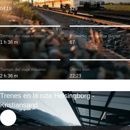
Primer tren:
El precio más bajo:
04:18
$29
Tiempo del viaje mínimo:
Promedio de salidas diarias:
1 h 38 m
67
Tiempo del viaje máximo:
Último tren:
2 h 36 m
22:23
Trenes en la ruta Helsingborg -
Kristiansand