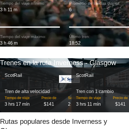
Tiempo del viaje mínimo:
Promedio de salidas diarias:
3 h 11 m
6
Tiempo del viaje máximo:
Último tren:
3 h 46 m
18:52
Trenes en la ruta Inverness - Glasgow
ScotRail
ScotRail
Tren de alta velocidad
Tren con 1 cambio
Tiempo de viaje
Precio de
Salidas
Tiempo de viaje
Precio de
3 hrs 17 mín
$141
2
3 hrs 11 mín
$141
Rutas populares desde Inverness y