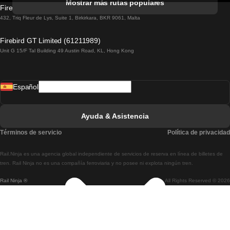
Mostrar más rutas populares
Firebird GT Limited (OC 1451)
Tren De Lisboa A Lagos
432, Triq Fleur de Lys, Suite 1, Birkirkara, BKR 9061, Malta
Tren De Lagos A Lisboa
Firebird GT Limited (61211989)
Unit G 15/F Tal Building 49 Austin Road, KL, Hong Kong
Tren De Lisboa A Madrid
Tren De Madrid A Lisboa
Español
Tren De Lisboa A Faro
Tren De Faro A Lisboa
Ayuda & Asistencia
Tren De Lisboa A Coimbra
Términos de servicio
Política de privacidad
Tren De Coimbra A Lisboa
Rail.Ninja es una agencia global independiente de servicios de reserva en línea de billetes de
Tren De Lisboa A Braga
tren. Rail Ninja no es una compañía ferroviaria y no posee ni explota ningún tren.
Rail Ninja ®
All Rights Reserved © 2026
Tren De Braga A Lisboa
Tren De Oporto A Coimbra
Tren De Coimbra A Oporto