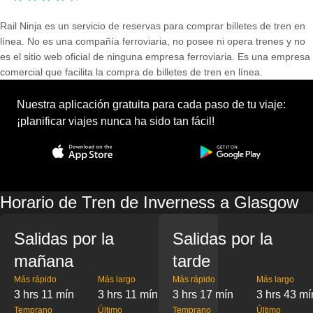
Rail Ninja es un servicio de reservas para comprar billetes de tren en
línea. No es una compañía ferroviaria, no posee ni opera trenes y no
es el sitio web oficial de ninguna empresa ferroviaria. Es una empresa
comercial que facilita la compra de billetes de tren en línea.
Nuestra aplicación gratuita para cada paso de tu viaje:
¡planificar viajes nunca ha sido tan fácil!
Horario de Tren de Inverness a Glasgow
Salidas por la
Salidas por la
mañana
tarde
Más rápido
Más largo
Más rápido
Más largo
3 hrs 11 mín
3 hrs 11 mín
3 hrs 17 mín
3 hrs 43 mí
Temprano
Último
Temprano
Último