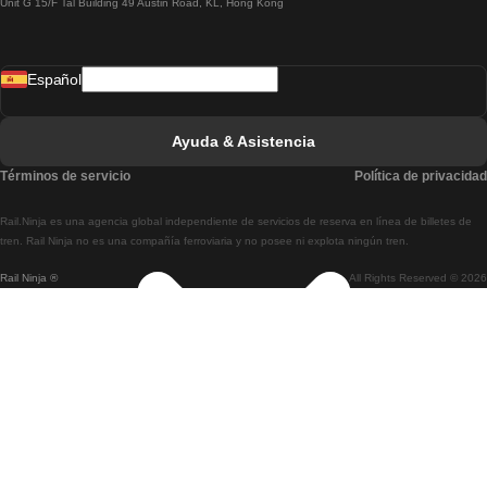
Unit G 15/F Tal Building 49 Austin Road, KL, Hong Kong
Tren De Lisboa A Madrid
Tren De Madrid A Lisboa
Español
Tren De Lisboa A Faro
Tren De Faro A Lisboa
Ayuda & Asistencia
Tren De Lisboa A Coimbra
Términos de servicio
Política de privacidad
Tren De Coimbra A Lisboa
Rail.Ninja es una agencia global independiente de servicios de reserva en línea de billetes de
Tren De Lisboa A Braga
tren. Rail Ninja no es una compañía ferroviaria y no posee ni explota ningún tren.
Rail Ninja ®
All Rights Reserved © 2026
Tren De Braga A Lisboa
Tren De Oporto A Coimbra
Tren De Coimbra A Oporto
Tren De Barcelona A Madrid
Tren De Madrid A Barcelona
Tren De Barcelona A Valencia