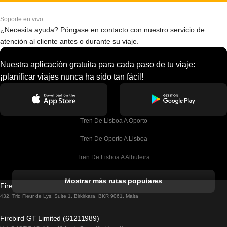
Soporte en vivo
¿Necesita ayuda? Póngase en contacto con nuestro servicio de
atención al cliente antes o durante su viaje.
Nuestra aplicación gratuita para cada paso de tu viaje:
¡planificar viajes nunca ha sido tan fácil!
Tren De Lisboa A Oporto
Tren De Oporto A Lisboa
Tren De Lisboa A Albufeira
Tren De Albufeira A Lisboa
Mostrar más rutas populares
Firebird GT Limited (OC 1451)
Tren De Lisboa A Lagos
432, Triq Fleur de Lys, Suite 1, Birkirkara, BKR 9061, Malta
Tren De Lagos A Lisboa
Firebird GT Limited (61211989)