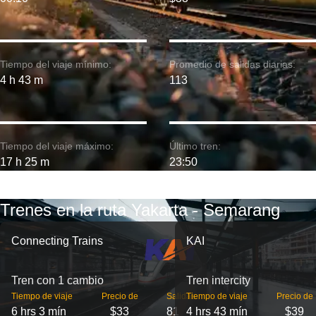
Tiempo del viaje mínimo:
Promedio de salidas diarias:
4 h 43 m
113
Tiempo del viaje máximo:
Último tren:
17 h 25 m
23:50
Trenes en la ruta Yakarta - Semarang
Connecting Trains
KAI
Tren con 1 cambio
Tren intercity
Tiempo de viaje
Precio de
Salidas
Tiempo de viaje
Precio de
6 hrs 3 mín
$33
81
4 hrs 43 mín
$39