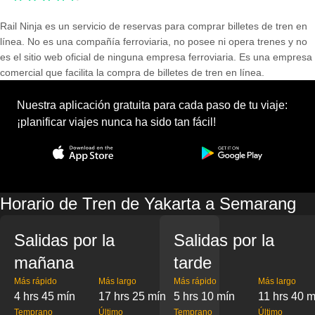
Rail Ninja es un servicio de reservas para comprar billetes de tren en
línea. No es una compañía ferroviaria, no posee ni opera trenes y no
es el sitio web oficial de ninguna empresa ferroviaria. Es una empresa
comercial que facilita la compra de billetes de tren en línea.
Nuestra aplicación gratuita para cada paso de tu viaje:
¡planificar viajes nunca ha sido tan fácil!
Horario de Tren de Yakarta a Semarang
Salidas por la
Salidas por la
mañana
tarde
Más rápido
Más largo
Más rápido
Más largo
4 hrs 45 mín
17 hrs 25 mín
5 hrs 10 mín
11 hrs 40 m
Temprano
Último
Temprano
Último