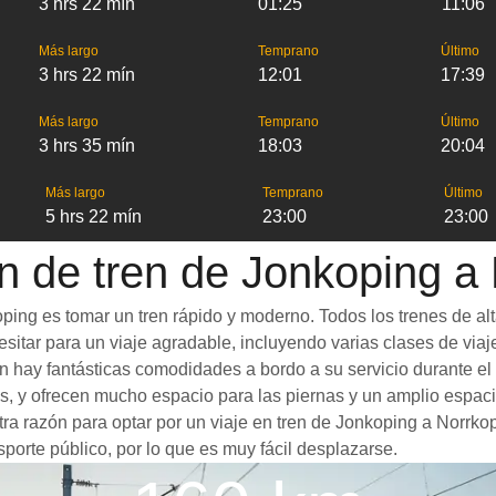
3 hrs 22 mín
01:25
11:06
Más largo
Temprano
Último
3 hrs 22 mín
12:01
17:39
Más largo
Temprano
Último
3 hrs 35 mín
18:03
20:04
Más largo
Temprano
Último
5 hrs 22 mín
23:00
23:00
n de tren de Jonkoping a
ing es tomar un tren rápido y moderno. Todos los trenes de alt
itar para un viaje agradable, incluyendo varias clases de viaje 
én hay fantásticas comodidades a bordo a su servicio durante e
, y ofrecen mucho espacio para las piernas y un amplio espac
Otra razón para optar por un viaje en tren de Jonkoping a Norrko
porte público, por lo que es muy fácil desplazarse.