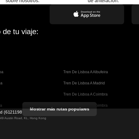
sobre nosotros.
de antelación.
de tu viaje:
oa
Tren De Lisboa A Albufeira
oa
Tren De Lisboa A Madrid
Tren De Lisboa A Coimbra
oa
Tren De Oporto A Coimbra
Mostrar más rutas populares
ed (61211989)
celona
Tren De Barcelona A Valencia
g 49 Austin Road, KL, Hong Kong
lona
Tren De Barcelona A Sevilla