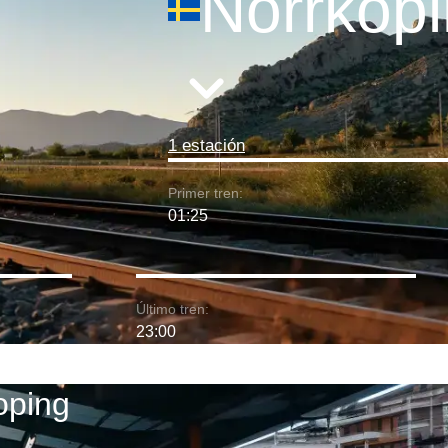
Norrkop
1 estación
Primer tren:
01:25
Último tren:
23:00
oping