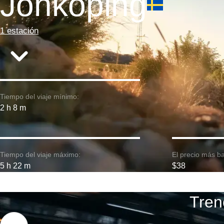
Jonkoping
1 estación
Tiempo del viaje mínimo:
2 h 8 m
Tiempo del viaje máximo:
El precio más ba
5 h 22 m
$38
Tren