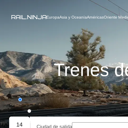
Europa
Asia y Oceanía
Américas
Oriente Medio
Trenes d
Ida
Ida y vuelta
14
Ciudad de salida