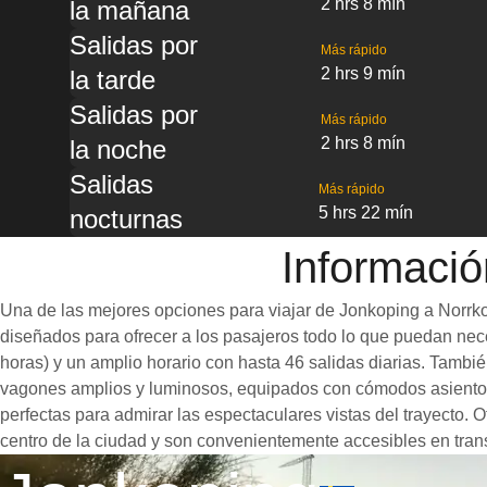
2 hrs 8 mín
la mañana
Salidas por
Más rápido
2 hrs 9 mín
la tarde
Salidas por
Más rápido
2 hrs 8 mín
la noche
Salidas
Más rápido
5 hrs 22 mín
nocturnas
Informació
Una de las mejores opciones para viajar de Jonkoping a Norrkop
diseñados para ofrecer a los pasajeros todo lo que puedan neces
horas) y un amplio horario con hasta 46 salidas diarias. Tambi
vagones amplios y luminosos, equipados con cómodos asientos
perfectas para admirar las espectaculares vistas del trayecto. 
centro de la ciudad y son convenientemente accesibles en trans