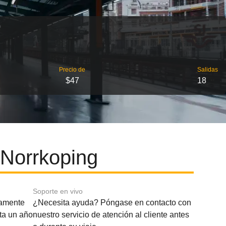
Precio de
Salidas
$47
18
 Norrkoping
Soporte en vivo
amente
¿Necesita ayuda? Póngase en contacto con
sta un año
nuestro servicio de atención al cliente antes