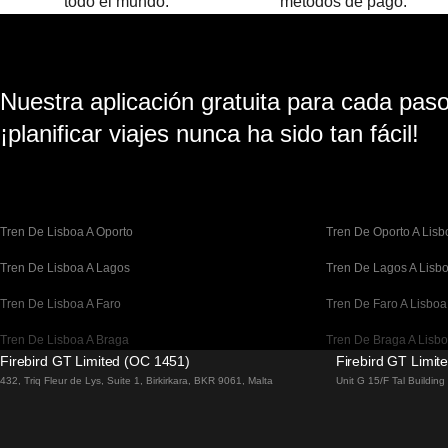
todo el mundo.
métodos de pago.
Nuestra aplicación gratuita para cada paso 
¡planificar viajes nunca ha sido tan fácil!
Tren De Lisboa A Oporto
Tren De Oporto A Lisb
Tren De Lisboa A Lagos
Tren De Lagos A Lisb
Tren De Lisboa A Faro
Tren De Faro A Lisboa
Tren De Lisboa A Braga
Tren De Braga A Lisb
Firebird GT Limited (OC 1451)
Firebird GT Limit
Tren De Barcelona A Madrid
Tren De Madrid A Bar
432, Triq Fleur de Lys, Suite 1, Birkirkara, BKR 9061, Malta
Unit G 15/F Tal Buildin
Tren De Barcelona A París
Tren De París A Barce