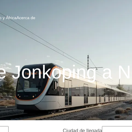
 y África
Acerca de
e Jonkoping a N
Ciudad de llegada