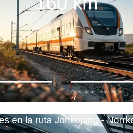
160 km
jo:
Promedio de salidas diarias:
46
es en la ruta Jonkoping - Norrk