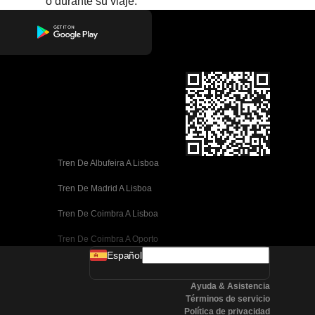
o durante su viaje.
Tren De Albufeira A Lisboa
Tren De Madrid A Lisboa
Tren De Coimbra A Lisboa
Tren De Coimbra A Oporto
Español
Tren De Valencia A Barcelona
Ayuda & Asistencia
Tren De Sevilla A Barcelona
Términos de servicio
Política de privacidad