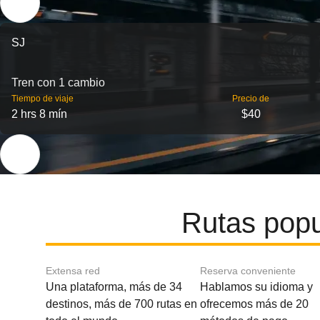
SJ
Tren con 1 cambio
Tiempo de viaje
Precio de
2 hrs 8 mín
$40
Rutas popu
Extensa red
Reserva conveniente
Una plataforma, más de 34
Hablamos su idioma y
destinos, más de 700 rutas en
ofrecemos más de 20