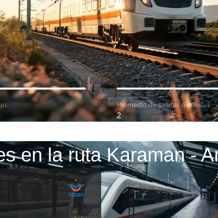
jo:
Promedio de salidas diarias:
2
es en la ruta Karaman - A