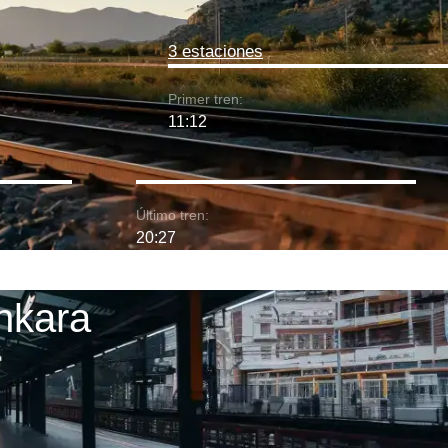
3 estaciones
Primer tren:
11:12
Último tren:
20:27
nkara