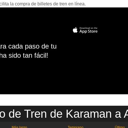
ita la compra de billetes de tren en línea.
ara cada paso de tu
ha sido tan fácil!
io de Tren de Karaman a 
Más largo
Temprano
Último