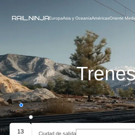
Europa
Asia y Oceanía
Américas
Oriente Medio
Trenes
Ida
Ida y vuelta
13
Ciudad de salida