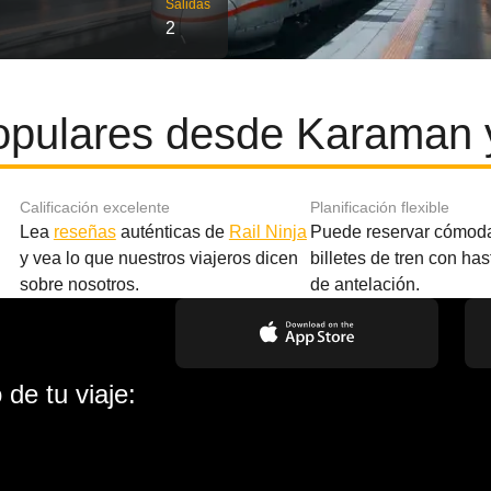
Salidas
2
opulares desde Karaman 
Calificación excelente
Planificación flexible
Lea
reseñas
auténticas de
Rail Ninja
Puede reservar cómod
y vea lo que nuestros viajeros dicen
billetes de tren con ha
sobre nosotros.
de antelación.
de tu viaje: