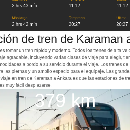
2 hrs 43 mín
11:12
11:12
Más largo
Temprano
Último
2 hrs 42 mín
20:27
20:27
ción de tren de Karaman 
s tomar un tren rápido y moderno. Todos los trenes de alta vel
je agradable, incluyendo varias clases de viaje para elegir, tie
comodidades a bordo a su servicio durante el viaje. Los trenes
 las piernas y un amplio espacio para el equipaje. Las grande
n viaje en tren de Karaman a Ankara es que las estaciones de tr
es muy fácil desplazarse.
379 km