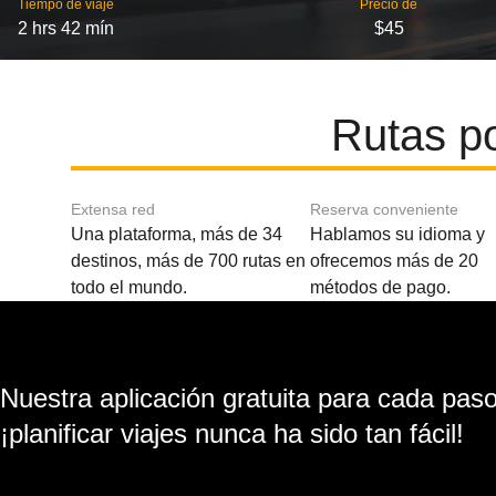
Tiempo de viaje
Precio de
2 hrs 42 mín
$45
Rutas p
Extensa red
Reserva conveniente
Una plataforma, más de 34
Hablamos su idioma y
destinos, más de 700 rutas en
ofrecemos más de 20
todo el mundo.
métodos de pago.
Nuestra aplicación gratuita para cada paso 
¡planificar viajes nunca ha sido tan fácil!