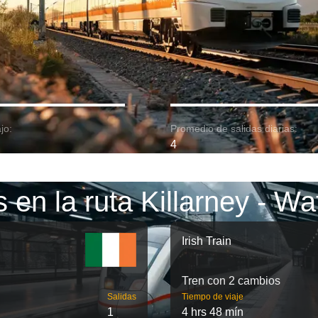
jo:
Promedio de salidas diarias:
4
 en la ruta Killarney - Wa
Irish Train
Tren con 2 cambios
Salidas
Tiempo de viaje
1
4 hrs 48 mín