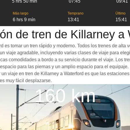
5 hrs 50 mín
07:45
09:41
Más largo
Temprano
Último
6 hrs 9 mín
13:41
15:41
ón de tren de Killarney a
rd es tomar un tren rápido y moderno. Todos los trenes de alta 
n viaje agradable, incluyendo varias clases de viaje para elegir
ticas comodidades a bordo a su servicio durante el viaje. Los t
spacio para las piernas y un amplio espacio para el equipaje
r un viaje en tren de Killarney a Waterford es que las estaciones
es muy fácil desplazarse.
160 km