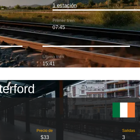
1 estación
Primer tren:
07:45
Último tren:
15:41
terford
Precio de
Salidas
$33
3