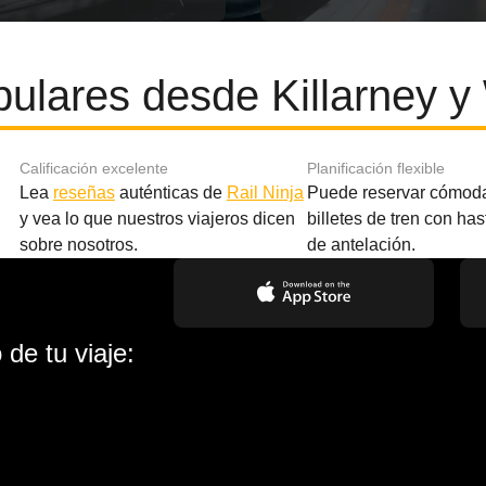
ulares desde Killarney y
Calificación excelente
Planificación flexible
Lea
reseñas
auténticas de
Rail Ninja
Puede reservar cómod
y vea lo que nuestros viajeros dicen
billetes de tren con ha
sobre nosotros.
de antelación.
de tu viaje: