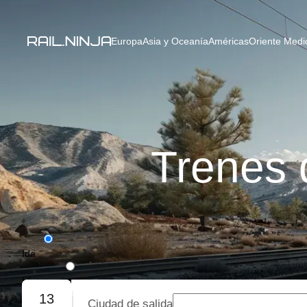
Europa
Asia y Oceanía
Américas
Oriente Medio
Trenes 
Ida
Ida y vuelta
13
Ciudad de salida