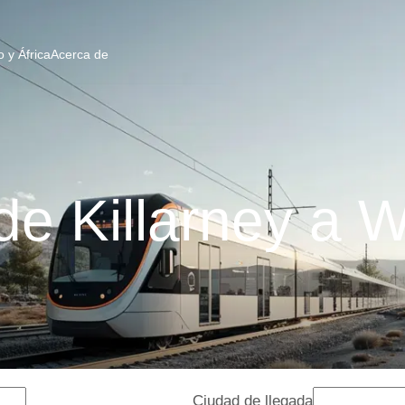
 y África
Acerca de
de Killarney a W
Ciudad de llegada