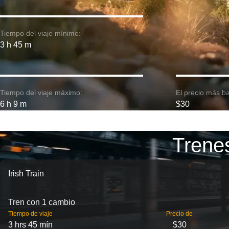
Tiempo del viaje mínimo:
3 h 45 m
Tiempo del viaje máximo:
El precio más ba
6 h 9 m
$30
Trenes
Irish Train
Tren con 1 cambio
Tiempo de viaje
Precio de
3 hrs 45 mín
$30