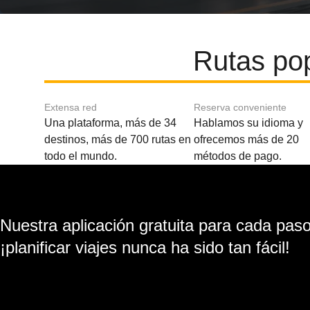
Rutas pop
Extensa red
Reserva conveniente
Una plataforma, más de 34
Hablamos su idioma y
destinos, más de 700 rutas en
ofrecemos más de 20
todo el mundo.
métodos de pago.
Nuestra aplicación gratuita para cada paso 
¡planificar viajes nunca ha sido tan fácil!