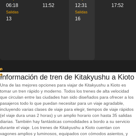
06:18
11:52
12:31
17:52
Salidas
Salidas
13
16
1
Información de tren de Kitakyushu a Kioto
2
Una de las mejores opciones para viajar de Kitakyushu a Kioto es
tomar un tren rápido y moderno. Todos los trenes de alta velocidad
que circulan entre las ciudades han sido diseñados para ofrecer a los
pasajeros todo lo que puedan necesitar para un viaje agradable,
incluyendo varias clases de viaje para elegir, tiempos de viaje rápidos
(el viaje dura unas 2 horas) y un amplio horario con hasta 35 salidas
diarias. También hay fantásticas comodidades a bordo a su servicio
durante el viaje. Los trenes de Kitakyushu a Kioto cuentan con
vagones amplios y luminosos, equipados con cómodos asientos, y