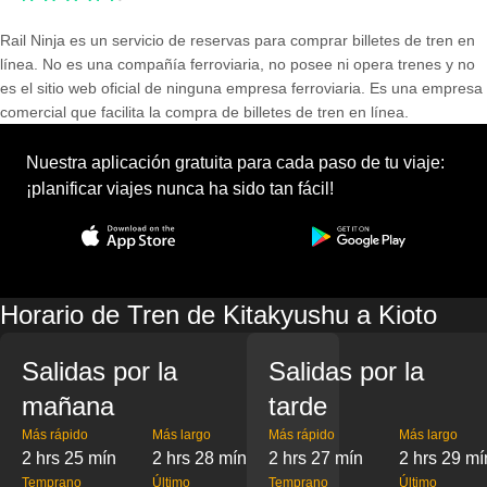
Rail Ninja es un servicio de reservas para comprar billetes de tren en
línea. No es una compañía ferroviaria, no posee ni opera trenes y no
es el sitio web oficial de ninguna empresa ferroviaria. Es una empresa
comercial que facilita la compra de billetes de tren en línea.
Nuestra aplicación gratuita para cada paso de tu viaje:
¡planificar viajes nunca ha sido tan fácil!
Horario de Tren de Kitakyushu a Kioto
Salidas por la
Salidas por la
mañana
tarde
Más rápido
Más largo
Más rápido
Más largo
2 hrs 25 mín
2 hrs 28 mín
2 hrs 27 mín
2 hrs 29 mí
Temprano
Último
Temprano
Último