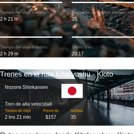
Tiempo del viaje mínimo:
Promedio de salidas diarias:
2 h 21 m
35
Tiempo del viaje máximo:
Último tren:
2 h 29 m
20:17
Trenes en la ruta Kitakyushu - Kioto
Nozomi Shinkansen
Tren de alta velocidad
Tiempo de viaje
Precio de
Salidas
2 hrs 21 mín
$157
35