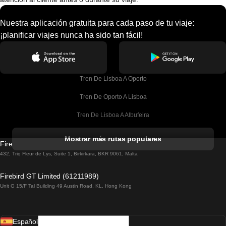
Nuestra aplicación gratuita para cada paso de tu viaje:
¡planificar viajes nunca ha sido tan fácil!
Tren De Lisboa A Oporto
Tren De Oporto A Lisboa
Tren De Lisboa A Albufeira
Tren De Albufeira A Lisboa
Mostrar más rutas populares
Firebird GT Limited (OC 1451)
Tren De Lisboa A Lagos
432, Triq Fleur de Lys, Suite 1, Birkirkara, BKR 9061, Malta
Tren De Lagos A Lisboa
Firebird GT Limited (61211989)
Unit G 15/F Tal Building 49 Austin Road, KL, Hong Kong
Tren De Lisboa A Madrid
Tren De Madrid A Lisboa
Español
Tren De Lisboa A Faro