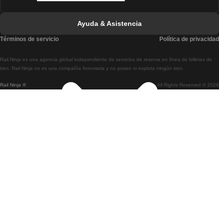
Tren De Faro A Lisboa
Ayuda & Asistencia
Tren De Lisboa A Coimbra
Términos de servicio
Política de privacidad
Tren De Coimbra A Lisboa
Rail.Ninja es una agencia global independiente de servicios de reserva en línea de billetes de
Tren De Lisboa A Braga
tren. Rail Ninja no es una compañía ferroviaria y no posee ni explota ningún tren.
Rail Ninja ®
All Rights Reserved © 2026
Tren De Braga A Lisboa
Tren De Oporto A Coimbra
Tren De Coimbra A Oporto
Tren De Barcelona A Madrid
Tren De Madrid A Barcelona
Tren De Barcelona A Valencia
Tren De Valencia A Barcelona
Tren De Barcelona A París