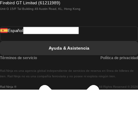
Firebird GT Limited (61211989)
Unit G 15/F Tal Building 49 Austin Road, KL, Hong Kong
Tren De Lisboa A Madrid
Tren De Madrid A Lisboa
Español
Tren De Lisboa A Faro
Tren De Faro A Lisboa
Ayuda & Asistencia
Tren De Lisboa A Coimbra
Términos de servicio
Política de privacidad
Tren De Coimbra A Lisboa
Rail.Ninja es una agencia global independiente de servicios de reserva en línea de billetes de
Tren De Lisboa A Braga
tren. Rail Ninja no es una compañía ferroviaria y no posee ni explota ningún tren.
Rail Ninja ®
All Rights Reserved © 2026
Tren De Braga A Lisboa
Tren De Oporto A Coimbra
Tren De Coimbra A Oporto
Tren De Barcelona A Madrid
Tren De Madrid A Barcelona