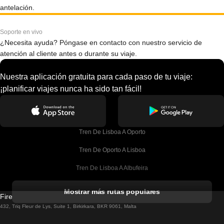
antelación.
Soporte en vivo
¿Necesita ayuda? Póngase en contacto con nuestro servicio de
atención al cliente antes o durante su viaje.
Nuestra aplicación gratuita para cada paso de tu viaje:
¡planificar viajes nunca ha sido tan fácil!
Tren De Lisboa A Oporto
Tren De Oporto A Lisboa
Tren De Lisboa A Albufeira
Tren De Albufeira A Lisboa
Mostrar más rutas populares
Firebird GT Limited (OC 1451)
Tren De Lisboa A Lagos
432, Triq Fleur de Lys, Suite 1, Birkirkara, BKR 9061, Malta
Tren De Lagos A Lisboa