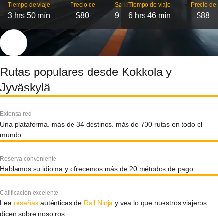
Tiempo de viaje
Precio de
Salidas
Tiempo de viaje
Precio de
3 hrs 50 mín
$80
9
6 hrs 46 mín
$88
Rutas populares desde Kokkola y
Jyväskylä
Extensa red
Una plataforma, más de 34 destinos, más de 700 rutas en todo el
mundo.
Reserva conveniente
Hablamos su idioma y ofrecemos más de 20 métodos de pago.
Calificación excelente
Lea
reseñas
auténticas de
Rail Ninja
y vea lo que nuestros viajeros
dicen sobre nosotros.