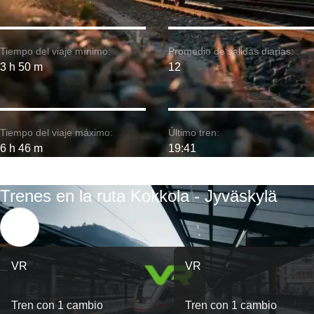
Tiempo del viaje mínimo:
Promedio de salidas diarias:
3 h 50 m
12
Tiempo del viaje máximo:
Último tren:
6 h 46 m
19:41
Trenes en la ruta Kokkola - Jyväskylä
VR
VR
Tren con 1 cambio
Tren con 1 cambio