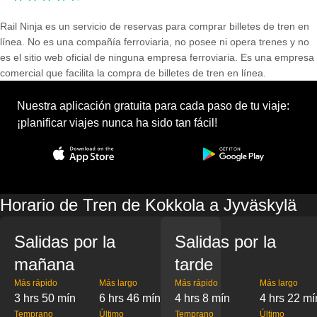
Rail Ninja es un servicio de reservas para comprar billetes de tren en
línea. No es una compañía ferroviaria, no posee ni opera trenes y no
es el sitio web oficial de ninguna empresa ferroviaria. Es una empresa
comercial que facilita la compra de billetes de tren en línea.
Nuestra aplicación gratuita para cada paso de tu viaje:
¡planificar viajes nunca ha sido tan fácil!
Horario de Tren de Kokkola a Jyväskylä
Salidas por la
Salidas por la
mañana
tarde
Más rápido
Más largo
Más rápido
Más largo
3 hrs 50 mín
6 hrs 46 mín
4 hrs 8 mín
4 hrs 22 mí
Temprano
Último
Temprano
Último