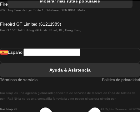
Mostrar más rutas populares
Firebird GT Limited (OC 1451)
Tren De Lisboa A Lagos
432, Triq Fleur de Lys, Suite 1, Birkirkara, BKR 9061, Malta
Tren De Lagos A Lisboa
Firebird GT Limited (61211989)
Unit G 15/F Tal Building 49 Austin Road, KL, Hong Kong
Tren De Lisboa A Madrid
Tren De Madrid A Lisboa
Español
Tren De Lisboa A Faro
Tren De Faro A Lisboa
Ayuda & Asistencia
Tren De Lisboa A Coimbra
Términos de servicio
Política de privacidad
Tren De Coimbra A Lisboa
Rail.Ninja es una agencia global independiente de servicios de reserva en línea de billetes de
Tren De Lisboa A Braga
tren. Rail Ninja no es una compañía ferroviaria y no posee ni explota ningún tren.
Rail Ninja ®
All Rights Reserved © 2026
Tren De Braga A Lisboa
Tren De Oporto A Coimbra
Tren De Coimbra A Oporto