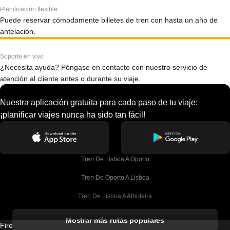
Planificación flexible
Puede reservar cómodamente billetes de tren con hasta un año de
antelación.
Soporte en vivo
¿Necesita ayuda? Póngase en contacto con nuestro servicio de
atención al cliente antes o durante su viaje.
Nuestra aplicación gratuita para cada paso de tu viaje:
¡planificar viajes nunca ha sido tan fácil!
Tren De Lisboa A Oporto
Tren De Oporto A Lisboa
Tren De Lisboa A Albufeira
Tren De Albufeira A Lisboa
Mostrar más rutas populares
Firebird GT Limited (OC 1451)