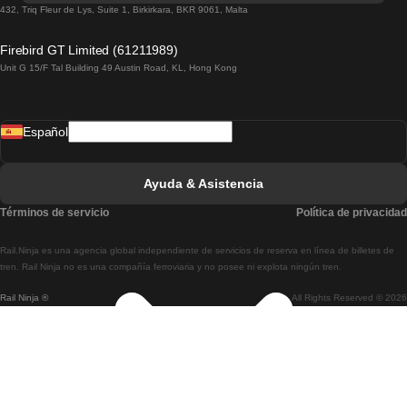
Tren De Lisboa A Lagos
432, Triq Fleur de Lys, Suite 1, Birkirkara, BKR 9061, Malta
Tren De Lagos A Lisboa
Firebird GT Limited (61211989)
Unit G 15/F Tal Building 49 Austin Road, KL, Hong Kong
Tren De Lisboa A Madrid
Tren De Madrid A Lisboa
Español
Tren De Lisboa A Faro
Tren De Faro A Lisboa
Ayuda & Asistencia
Tren De Lisboa A Coimbra
Términos de servicio
Política de privacidad
Tren De Coimbra A Lisboa
Rail.Ninja es una agencia global independiente de servicios de reserva en línea de billetes de
Tren De Lisboa A Braga
tren. Rail Ninja no es una compañía ferroviaria y no posee ni explota ningún tren.
Rail Ninja ®
All Rights Reserved © 2026
Tren De Braga A Lisboa
Tren De Oporto A Coimbra
Tren De Coimbra A Oporto
Tren De Barcelona A Madrid