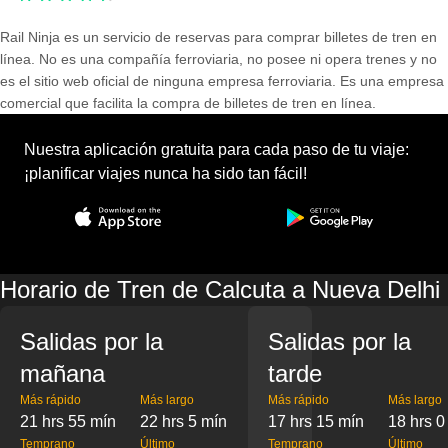
Rail Ninja es un servicio de reservas para comprar billetes de tren en
línea. No es una compañía ferroviaria, no posee ni opera trenes y no
es el sitio web oficial de ninguna empresa ferroviaria. Es una empresa
comercial que facilita la compra de billetes de tren en línea.
Nuestra aplicación gratuita para cada paso de tu viaje:
¡planificar viajes nunca ha sido tan fácil!
Horario de Tren de Calcuta a Nueva Delhi
Salidas por la
Salidas por la
mañana
tarde
Más rápido
Más largo
Más rápido
Más largo
21 hrs 55 mín
22 hrs 5 mín
17 hrs 15 mín
18 hrs 0
Temprano
Último
Temprano
Último