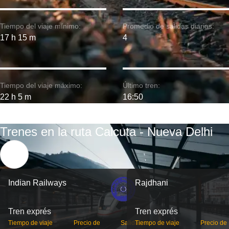
Tiempo del viaje mínimo:
Promedio de salidas diarias:
17 h 15 m
4
Tiempo del viaje máximo:
Último tren:
22 h 5 m
16:50
Trenes en la ruta Calcuta - Nueva Delhi
Indian Railways
Rajdhani
Tren exprés
Tren exprés
Tiempo de viaje
Precio de
Salidas
Tiempo de viaje
Precio de