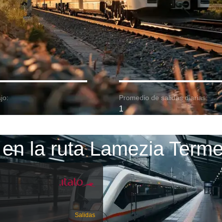
jo:
Promedio de salidas diarias:
1
en la ruta Lamezia Terme
Salidas