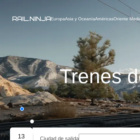
Europa
Asia y Oceanía
Américas
Oriente Medio
Trenes d
Ida
Ida y vuelta
13
Ciudad de salida