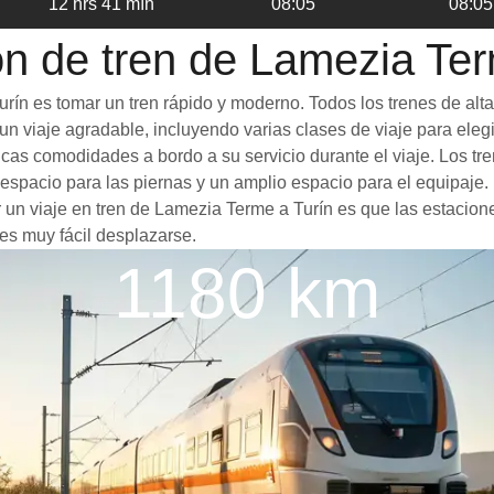
12 hrs 41 mín
08:05
08:05
ón de tren de Lamezia Ter
rín es tomar un tren rápido y moderno. Todos los trenes de alt
n viaje agradable, incluyendo varias clases de viaje para elegir
ticas comodidades a bordo a su servicio durante el viaje. Los 
spacio para las piernas y un amplio espacio para el equipaje
or un viaje en tren de Lamezia Terme a Turín es que las estacion
es muy fácil desplazarse.
1180 km