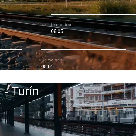
Primer tren:
08:05
Último tren:
08:05
 - Turín