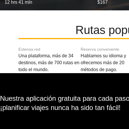
12 hrs 41 mín
$167
Rutas pop
Extensa red
Reserva conveniente
Una plataforma, más de 34
Hablamos su idioma y
destinos, más de 700 rutas en
ofrecemos más de 20
todo el mundo.
métodos de pago.
Nuestra aplicación gratuita para cada paso 
¡planificar viajes nunca ha sido tan fácil!