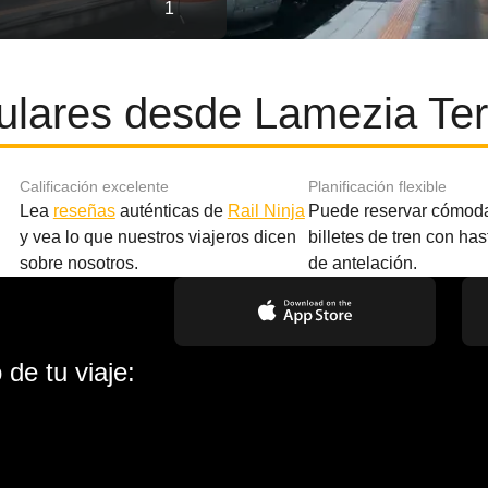
1
ulares desde Lamezia Ter
Calificación excelente
Planificación flexible
Lea
reseñas
auténticas de
Rail Ninja
Puede reservar cómod
y vea lo que nuestros viajeros dicen
billetes de tren con ha
sobre nosotros.
de antelación.
de tu viaje: