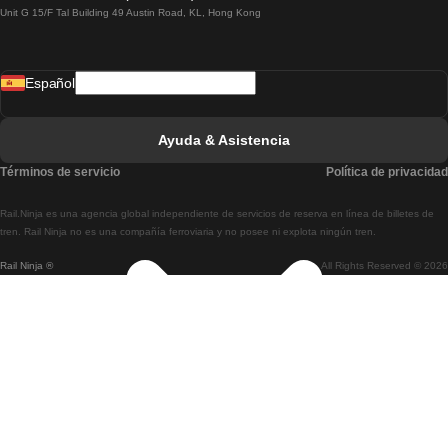
Unit G 15/F Tal Building 49 Austin Road, KL, Hong Kong
Tren De Lisboa A Madrid
Tren De Madrid A Lisboa
Español
Tren De Lisboa A Faro
Tren De Faro A Lisboa
Ayuda & Asistencia
Tren De Lisboa A Coimbra
Términos de servicio
Política de privacidad
Tren De Coimbra A Lisboa
Rail.Ninja es una agencia global independiente de servicios de reserva en línea de billetes de
Tren De Lisboa A Braga
tren. Rail Ninja no es una compañía ferroviaria y no posee ni explota ningún tren.
Rail Ninja ®
All Rights Reserved © 2026
Tren De Braga A Lisboa
Tren De Oporto A Coimbra
Tren De Coimbra A Oporto
Tren De Barcelona A Madrid
Tren De Madrid A Barcelona