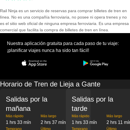
Rail Ninja es un servicio de reservas para comprar billetes de tren en
línea. No es una compañía ferroviaria, no posee ni opera trenes y no
es el sitio web oficial de ninguna empresa ferroviaria. Es una empresa
comercial que facilita la compra de billetes de tren en línea.
Nuestra aplicación gratuita para cada paso de tu viaje:
¡planificar viajes nunca ha sido tan fácil!
Horario de Tren de Lieja a Gante
Salidas por la
Salidas por la
mañana
tarde
Más rápido
Más largo
Más rápido
Más largo
1 hrs 33 mín
2 hrs 37 mín
1 hrs 33 mín
2 hrs 11 mí
Temprano
Último
Temprano
Último