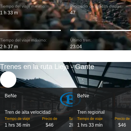
Tiempo del viaje mínimo:
Promedio de salidas diarias:
1 h 33 m
47
Tiempo del viaje máximo:
Último tren:
2 h 37 m
23:04
Trenes en la ruta Lieja - Gante
BeNe
BeNe
Tren de alta velocidad
Tren regional
Tiempo de viaje
Precio de
Salidas
Tiempo de viaje
Precio de
1 hrs 36 mín
$46
28
1 hrs 33 mín
$46