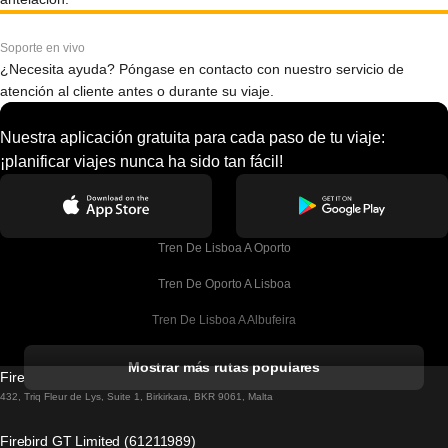
Soporte en vivo
¿Necesita ayuda? Póngase en contacto con nuestro servicio de
atención al cliente antes o durante su viaje.
Nuestra aplicación gratuita para cada paso de tu viaje:
¡planificar viajes nunca ha sido tan fácil!
Tren De Lisboa A Oporto
Tren De Oporto A Lisboa
Tren De Lisboa A Albufeira
Tren De Albufeira A Lisboa
Mostrar más rutas populares
Firebird GT Limited (OC 1451)
Tren De Lisboa A Lagos
432, Triq Fleur de Lys, Suite 1, Birkirkara, BKR 9061, Malta
Tren De Lagos A Lisboa
Firebird GT Limited (61211989)