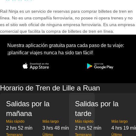
Rail Ninja es un servicio de reservas para comprar billetes de tren en
línea. No es una compañía ferroviaria, no posee ni opera trenes y no
es el sitio web oficial de ninguna empresa ferroviaria. Es una empresa
comercial que facilita la compra de billetes de tren en línea.
Nuestra aplicación gratuita para cada paso de tu viaje:
¡planificar viajes nunca ha sido tan fácil!
Horario de Tren de Lille a Ruan
Salidas por la
Salidas por la
mañana
tarde
Más rápido
Más largo
Más rápido
Más largo
2 hrs 52 mín
3 hrs 48 mín
2 hrs 52 mín
4 hrs 19 mí
Temprano
Último
Temprano
Último