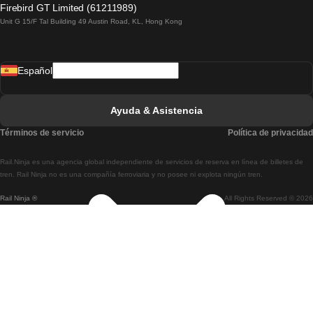
Firebird GT Limited (61211989)
Unit G 15/F Tal Building 49 Austin Road, KL, Hong Kong
Tren De Lisboa A Madrid
Tren De Madrid A Lisboa
Español
Tren De Lisboa A Faro
Tren De Faro A Lisboa
Ayuda & Asistencia
Tren De Lisboa A Coimbra
Términos de servicio
Política de privacidad
Tren De Coimbra A Lisboa
Rail.Ninja es una agencia global independiente de servicios de reserva en línea de billetes de
Tren De Lisboa A Braga
tren. Rail Ninja no es una compañía ferroviaria y no posee ni explota ningún tren.
Rail Ninja ®
All Rights Reserved © 2026
Tren De Braga A Lisboa
Tren De Oporto A Coimbra
Tren De Coimbra A Oporto
Tren De Barcelona A Madrid
Tren De Madrid A Barcelona