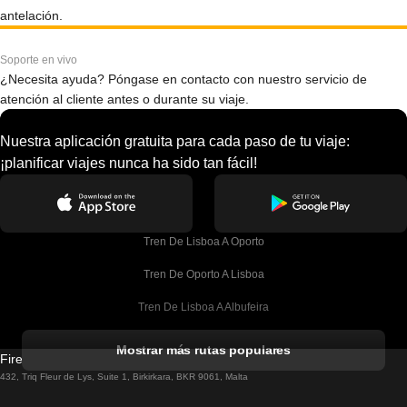
antelación.
Soporte en vivo
¿Necesita ayuda? Póngase en contacto con nuestro servicio de
atención al cliente antes o durante su viaje.
Nuestra aplicación gratuita para cada paso de tu viaje:
¡planificar viajes nunca ha sido tan fácil!
Tren De Lisboa A Oporto
Tren De Oporto A Lisboa
Tren De Lisboa A Albufeira
Tren De Albufeira A Lisboa
Mostrar más rutas populares
Firebird GT Limited (OC 1451)
Tren De Lisboa A Lagos
432, Triq Fleur de Lys, Suite 1, Birkirkara, BKR 9061, Malta
Tren De Lagos A Lisboa