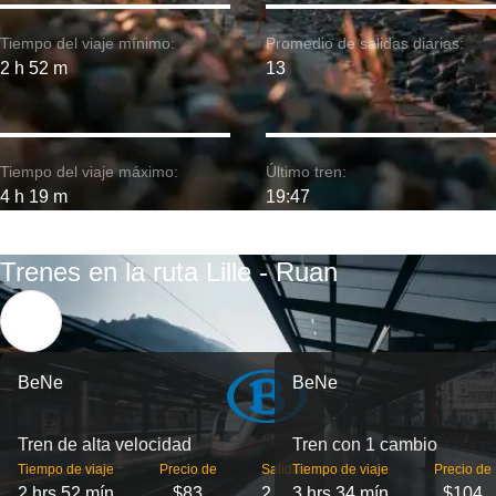
Tiempo del viaje mínimo:
Promedio de salidas diarias:
2 h 52 m
13
Tiempo del viaje máximo:
Último tren:
4 h 19 m
19:47
Trenes en la ruta Lille - Ruan
BeNe
BeNe
Tren de alta velocidad
Tren con 1 cambio
Tiempo de viaje
Precio de
Salidas
Tiempo de viaje
Precio de
2 hrs 52 mín
$83
2
3 hrs 34 mín
$104