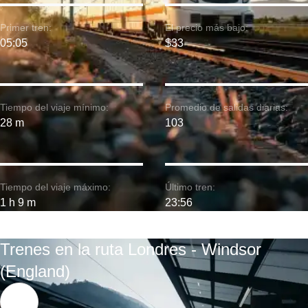
Primer tren:
El precio más bajo:
05:05
$33
Tiempo del viaje mínimo:
Promedio de salidas diarias:
28 m
103
Tiempo del viaje máximo:
Último tren:
1 h 9 m
23:56
Trenes en la ruta Londres - Windsor
(England)