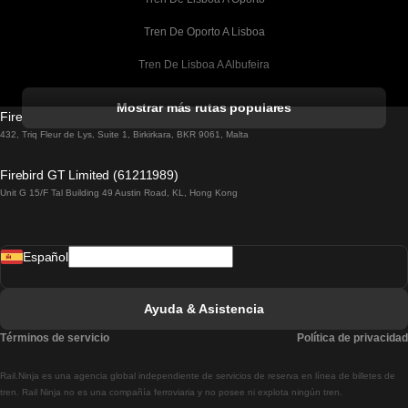
Tren De Oporto A Lisboa
Tren De Lisboa A Albufeira
Tren De Albufeira A Lisboa
Mostrar más rutas populares
Firebird GT Limited (OC 1451)
Tren De Lisboa A Lagos
432, Triq Fleur de Lys, Suite 1, Birkirkara, BKR 9061, Malta
Tren De Lagos A Lisboa
Firebird GT Limited (61211989)
Unit G 15/F Tal Building 49 Austin Road, KL, Hong Kong
Tren De Lisboa A Madrid
Tren De Madrid A Lisboa
Español
Tren De Lisboa A Faro
Tren De Faro A Lisboa
Ayuda & Asistencia
Tren De Lisboa A Coimbra
Términos de servicio
Política de privacidad
Tren De Coimbra A Lisboa
Rail.Ninja es una agencia global independiente de servicios de reserva en línea de billetes de
Tren De Lisboa A Braga
tren. Rail Ninja no es una compañía ferroviaria y no posee ni explota ningún tren.