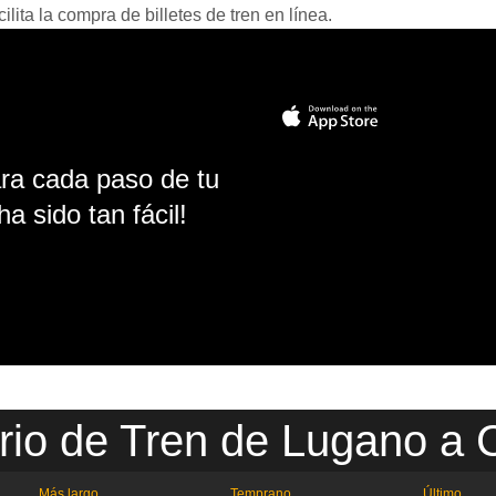
ita la compra de billetes de tren en línea.
ara cada paso de tu
ha sido tan fácil!
rio de Tren de Lugano a
Más largo
Temprano
Último