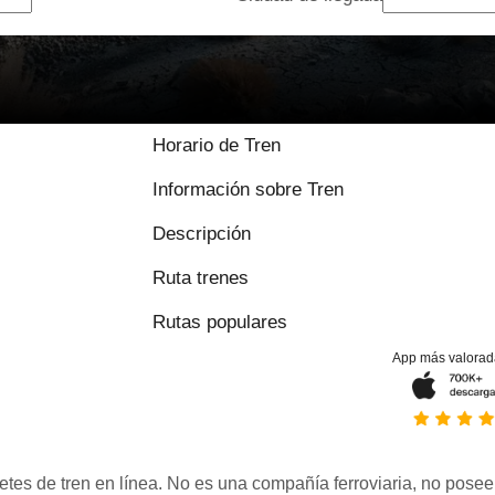
9.2 / 10 basado e
Horario de Tren
Información sobre Tren
Descripción
Ruta trenes
Rutas populares
App más valorad
etes de tren en línea. No es una compañía ferroviaria, no posee 