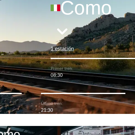
Como
1 estación
Primer tren:
08:30
Último tren:
21:30
Como