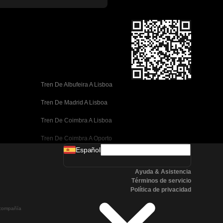
Tren De Albufeira A Lisboa
Tren De Madrid A Lisboa
Tren De Coimbra A Lisboa
Tren De Coimbra A Oporto
Español
Tren De Valencia A Barcelona
Ayuda & Asistencia
Tren De Sevilla A Barcelona
Términos de servicio
Política de privacidad
Tren De Málaga A Barcelona
a compañía
Tren De Málaga A Madrid