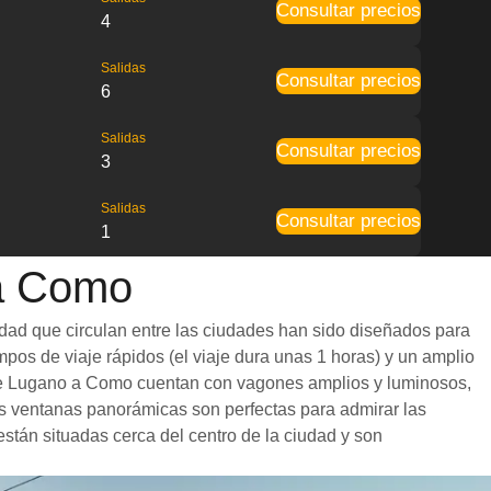
Consultar precios
4
Salidas
Consultar precios
6
Salidas
Consultar precios
3
Salidas
Consultar precios
1
 a Como
dad que circulan entre las ciudades han sido diseñados para
mpos de viaje rápidos (el viaje dura unas 1 horas) y un amplio
es de Lugano a Como cuentan con vagones amplios y luminosos,
s ventanas panorámicas son perfectas para admirar las
están situadas cerca del centro de la ciudad y son