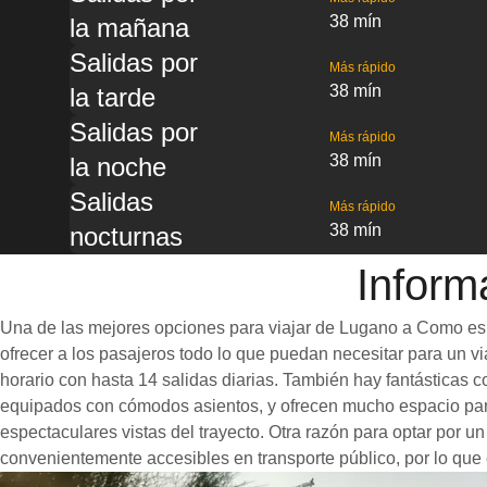
38 mín
la mañana
Salidas por
Más rápido
38 mín
la tarde
Salidas por
Más rápido
38 mín
la noche
Salidas
Más rápido
38 mín
nocturnas
Inform
Una de las mejores opciones para viajar de Lugano a Como es t
ofrecer a los pasajeros todo lo que puedan necesitar para un via
horario con hasta 14 salidas diarias. También hay fantásticas
equipados con cómodos asientos, y ofrecen mucho espacio para
espectaculares vistas del trayecto. Otra razón para optar por u
convenientemente accesibles en transporte público, por lo que 