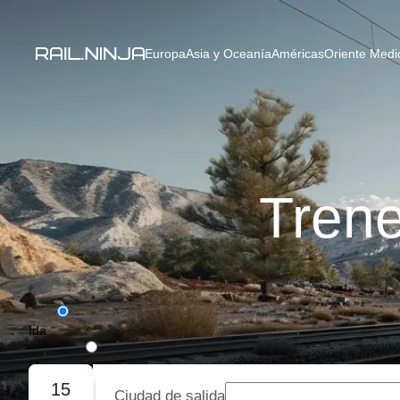
Europa
Asia y Oceanía
Américas
Oriente Medio
Tren
Ida
Ida y vuelta
15
Ciudad de salida