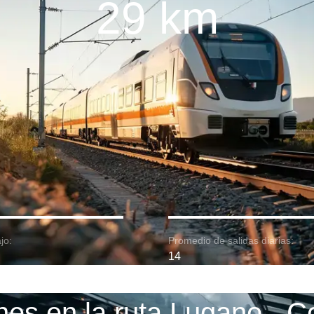
29 km
jo:
Promedio de salidas diarias:
14
nes en la ruta Lugano - 