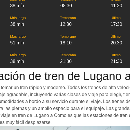
38 mín
08:30
11:30
Más largo
Temprano
Último
38 mín
12:30
17:30
Más largo
Temprano
Último
51 mín
18:10
20:30
Más largo
Temprano
Último
38 mín
21:30
21:30
ación de tren de Lugano
omar un tren rápido y moderno. Todos los trenes de alta veloci
je agradable, incluyendo varias clases de viaje para elegir, tie
 comodidades a bordo a su servicio durante el viaje. Los tren
 las piernas y un amplio espacio para el equipaje. Las grande
n viaje en tren de Lugano a Como es que las estaciones de tren 
es muy fácil desplazarse.