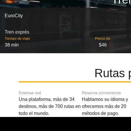
EuroCity
Tren exprés
Tiempo de viaje
Precio de
38 mín
$46
Rutas 
Extensa red
Reserva conveniente
Una plataforma, más de 34
Hablamos su idioma y
destinos, más de 700 rutas en
ofrecemos más de 20
todo el mundo.
métodos de pago.