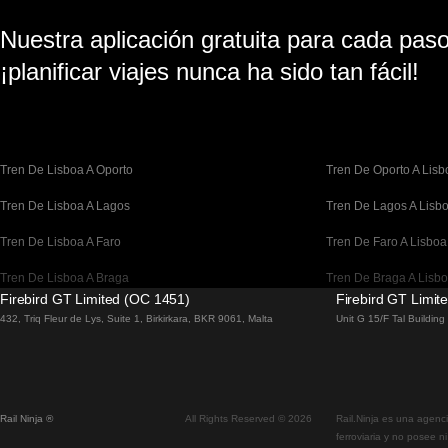
Nuestra aplicación gratuita para cada paso 
¡planificar viajes nunca ha sido tan fácil!
Tren De Lisboa A Oporto
Tren De Oporto A Lisb
Tren De Lisboa A Lagos
Tren De Lagos A Lisb
Tren De Lisboa A Faro
Tren De Faro A Lisboa
Tren De Lisboa A Braga
Tren De Braga A Lisb
Firebird GT Limited (OC 1451)
Firebird GT Limit
Tren De Barcelona A Madrid
Tren De Madrid A Bar
432, Triq Fleur de Lys, Suite 1, Birkirkara, BKR 9061, Malta
Unit G 15/F Tal Buildin
Tren De Barcelona A París
Tren De París A Barce
Tren De Barcelona A San Sebastián
Tren De San Sebastiá
Rail Ninja ®
All Rights Reserved © 2026
Rail.Ninja es una agenci
Tren De Madrid A Sevilla
Tren De Sevilla A Mad
ferroviaria y no posee n