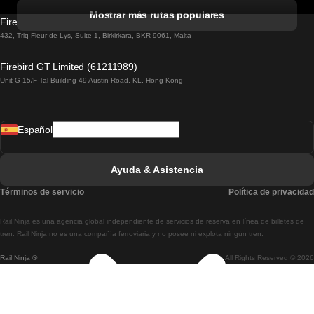
Tren De Albufeira A Lisboa
Mostrar más rutas populares
Firebird GT Limited (OC 1451)
Tren De Lisboa A Lagos
432, Triq Fleur de Lys, Suite 1, Birkirkara, BKR 9061, Malta
Tren De Lagos A Lisboa
Firebird GT Limited (61211989)
Unit G 15/F Tal Building 49 Austin Road, KL, Hong Kong
Tren De Lisboa A Madrid
Tren De Madrid A Lisboa
Español
Tren De Lisboa A Faro
Tren De Faro A Lisboa
Ayuda & Asistencia
Tren De Lisboa A Coimbra
Términos de servicio
Política de privacidad
Tren De Coimbra A Lisboa
Rail.Ninja es una agencia global independiente de servicios de reserva en línea de billetes de
Tren De Lisboa A Braga
tren. Rail Ninja no es una compañía ferroviaria y no posee ni explota ningún tren.
Rail Ninja ®
All Rights Reserved © 2026
Tren De Braga A Lisboa
Tren De Oporto A Coimbra
Tren De Coimbra A Oporto