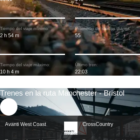
Tiempo del viaje mínimo:
Promedio de salidas diarias:
2 h 54 m
55
Tiempo del viaje máximo:
Último tren:
10 h 4 m
22:03
Trenes en la ruta Manchester - Bristol
Avanti West Coast
CrossCountry