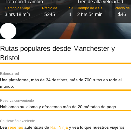
Tren con 1 cambio
Tren de alta velocidad
Tiempo de viaje
Precio de
Salidas
Tiempo de viaje
Precio de
3 hrs 18 mín
$245
1
2 hrs 54 mín
$46
Rutas populares desde Manchester y
Bristol
Extensa red
Una plataforma, más de 34 destinos, más de 700 rutas en todo el
mundo.
Reserva conveniente
Hablamos su idioma y ofrecemos más de 20 métodos de pago.
Calificación excelente
Lea
reseñas
auténticas de
Rail Ninja
y vea lo que nuestros viajeros