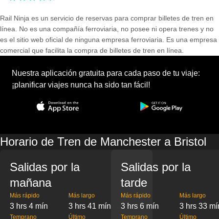
Rail Ninja es un servicio de reservas para comprar billetes de tren en
línea. No es una compañía ferroviaria, no posee ni opera trenes y no
es el sitio web oficial de ninguna empresa ferroviaria. Es una empresa
comercial que facilita la compra de billetes de tren en línea.
Nuestra aplicación gratuita para cada paso de tu viaje:
¡planificar viajes nunca ha sido tan fácil!
Horario de Tren de Manchester a Bristol
Salidas por la
Salidas por la
mañana
tarde
Más rápido
Más largo
Más rápido
Más largo
3 hrs 4 mín
3 hrs 41 mín
3 hrs 6 mín
3 hrs 33 mí
Temprano
Último
Temprano
Último