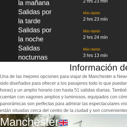
2 hrs 23 mín
la mañana
Salidas por
Más rápido
2 hrs 23 mín
la tarde
Salidas por
Más rápido
2 hrs 24 mín
la noche
Salidas
Más rápido
3 hrs 13 mín
nocturnas
Información d
Una de las mejores opciones para viajar de Manchester a Newcas
sido diseñados para ofrecer a los pasajeros todo lo que puedan 
horas) y un amplio horario con hasta 51 salidas diarias. Tambié
cuentan con vagones amplios y luminosos, equipados con cómod
panorámicas son perfectas para admirar las espectaculares vista
están situadas cerca del centro de la ciudad y son conveniente
Manchester