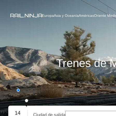
Europa
Asia y Oceanía
Américas
Oriente Medio
Trenes de M
Ida
Ida y vuelta
14
Ciudad de salida