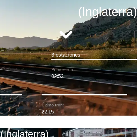
(Inglaterra)
3 estaciones
Primer tren:
02:52
Último tren:
22:15
(Inglaterra)