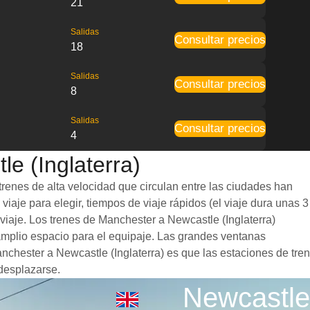
21
Salidas
Consultar precios
18
Salidas
Consultar precios
8
Salidas
Consultar precios
4
e (Inglaterra)
trenes de alta velocidad que circulan entre las ciudades han
iaje para elegir, tiempos de viaje rápidos (el viaje dura unas 3
viaje. Los trenes de Manchester a Newcastle (Inglaterra)
mplio espacio para el equipaje. Las grandes ventanas
anchester a Newcastle (Inglaterra) es que las estaciones de tren
 desplazarse.
Newcastle