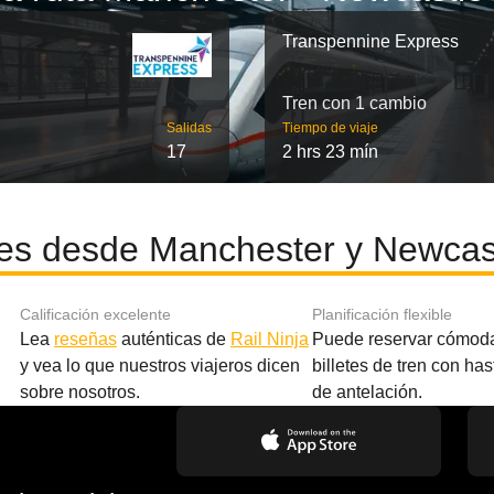
Transpennine Express
Tren con 1 cambio
Salidas
Tiempo de viaje
17
2 hrs 23 mín
es desde Manchester y Newcastl
Calificación excelente
Planificación flexible
Lea
reseñas
auténticas de
Rail Ninja
Puede reservar cómod
y vea lo que nuestros viajeros dicen
billetes de tren con ha
sobre nosotros.
de antelación.