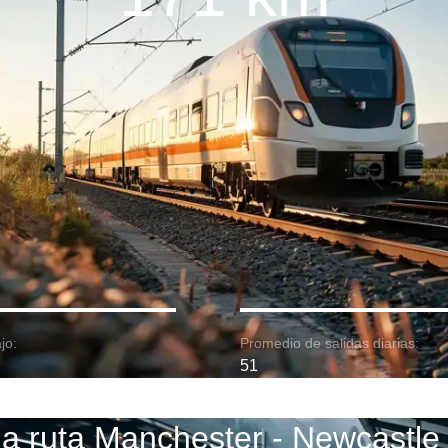
jo:
Promedio de salidas diarias:
51
a ruta Manchester - Newcastle 