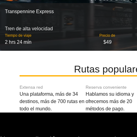
Transpennine Express
Tren de alta velocidad
Tiempo de viaje
Precio de
2 hrs 24 mín
$49
Rutas popular
Extensa red
Reserva conveniente
Una plataforma, más de 34
Hablamos su idioma y
destinos, más de 700 rutas en
ofrecemos más de 20
todo el mundo.
métodos de pago.