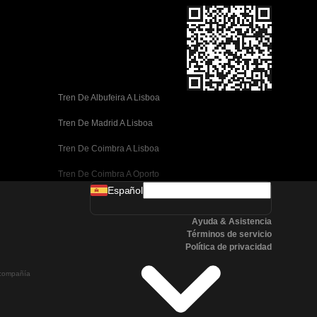
Tren De Albufeira A Lisboa
Tren De Madrid A Lisboa
Tren De Coimbra A Lisboa
Tren De Coimbra A Oporto
Español
Tren De Valencia A Barcelona
Ayuda & Asistencia
Tren De Sevilla A Barcelona
Términos de servicio
Política de privacidad
Tren De Málaga A Barcelona
a compañía
Tren De Málaga A Madrid
Tren De Córdoba A Madrid