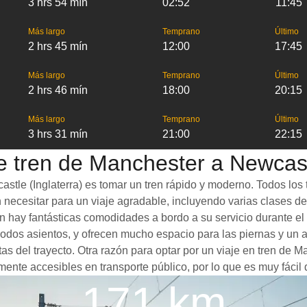
3 hrs 54 mín
02:52
11:45
Más largo
Temprano
Último
2 hrs 45 mín
12:00
17:45
Más largo
Temprano
Último
2 hrs 46 mín
18:00
20:15
Más largo
Temprano
Último
3 hrs 31 mín
21:00
22:15
e tren de Manchester a Newcastl
tle (Inglaterra) es tomar un tren rápido y moderno. Todos los 
necesitar para un viaje agradable, incluyendo varias clases de v
n hay fantásticas comodidades a bordo a su servicio durante el 
os asientos, y ofrecen mucho espacio para las piernas y un a
s del trayecto. Otra razón para optar por un viaje en tren de M
mente accesibles en transporte público, por lo que es muy fácil
171 km