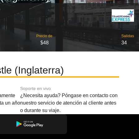
Precio de
Salidas
$48
34
e (Inglaterra)
Soporte en vivo
amente
¿Necesita ayuda? Póngase en contacto con
sta un año
nuestro servicio de atención al cliente antes
o durante su viaje.