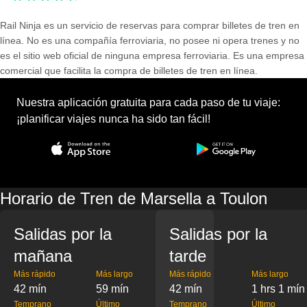
Rail Ninja es un servicio de reservas para comprar billetes de tren en
línea. No es una compañía ferroviaria, no posee ni opera trenes y no
es el sitio web oficial de ninguna empresa ferroviaria. Es una empresa
comercial que facilita la compra de billetes de tren en línea.
Nuestra aplicación gratuita para cada paso de tu viaje:
¡planificar viajes nunca ha sido tan fácil!
Horario de Tren de Marsella a Toulon
Salidas por la
Salidas por la
mañana
tarde
Más rápido
Más largo
Más rápido
Más largo
42 mín
59 mín
42 mín
1 hrs 1 mín
Temprano
Último
Temprano
Último