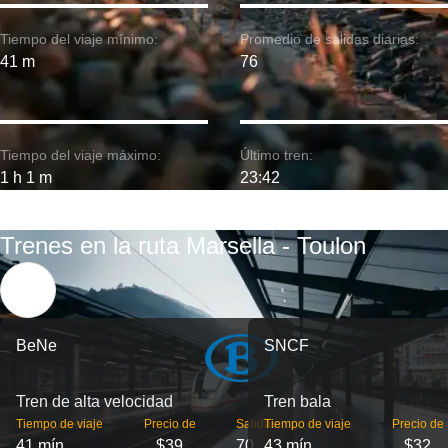
Tiempo del viaje mínimo:
Promedio de salidas diarias:
41 m
76
Tiempo del viaje máximo:
Último tren:
1 h 1 m
23:42
Trenes en la ruta Marsella - Toulon
BeNe
SNCF
Tren de alta velocidad
Tren bala
Tiempo de viaje
Precio de
Salidas
Tiempo de viaje
Precio de
41 mín
$39
70
43 mín
$32