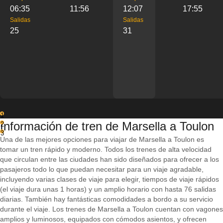
06:35
11:56
12:07
17:55
Salidas
Salidas
25
31
1
Información de tren de Marsella a Toulon
2
3
Una de las mejores opciones para viajar de Marsella a Toulon es
tomar un tren rápido y moderno. Todos los trenes de alta velocidad
que circulan entre las ciudades han sido diseñados para ofrecer a los
pasajeros todo lo que puedan necesitar para un viaje agradable,
incluyendo varias clases de viaje para elegir, tiempos de viaje rápidos
(el viaje dura unas 1 horas) y un amplio horario con hasta 76 salidas
diarias. También hay fantásticas comodidades a bordo a su servicio
durante el viaje. Los trenes de Marsella a Toulon cuentan con vagones
amplios y luminosos, equipados con cómodos asientos, y ofrecen