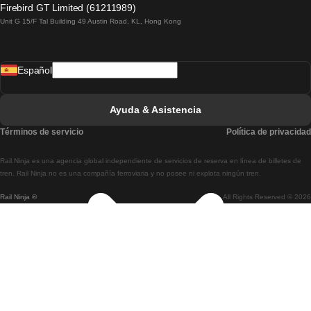
Firebird GT Limited (61211989)
Unit G 15/F Tal Building 49 Austin Road, KL, Hong Kong
Tren De Lisboa A Madrid
Tren De Madrid A Lisboa
Español
Tren De Lisboa A Faro
Tren De Faro A Lisboa
Ayuda & Asistencia
Tren De Lisboa A Coimbra
Términos de servicio
Política de privacidad
Tren De Coimbra A Lisboa
Rail.Ninja es una agencia global independiente de servicios de reserva en línea de billetes de
Tren De Lisboa A Braga
tren. Rail Ninja no es una compañía ferroviaria y no posee ni explota ningún tren.
Rail Ninja ®
All Rights Reserved © 2026
Tren De Braga A Lisboa
Tren De Oporto A Coimbra
Tren De Coimbra A Oporto
Tren De Barcelona A Madrid
Tren De Madrid A Barcelona