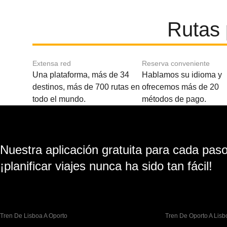
Rutas 
Extensa red
Reserva conveniente
Una plataforma, más de 34
Hablamos su idioma y
destinos, más de 700 rutas en
ofrecemos más de 20
todo el mundo.
métodos de pago.
Nuestra aplicación gratuita para cada paso 
¡planificar viajes nunca ha sido tan fácil!
Tren De Lisboa A Oporto
Tren De Oporto A Lisb