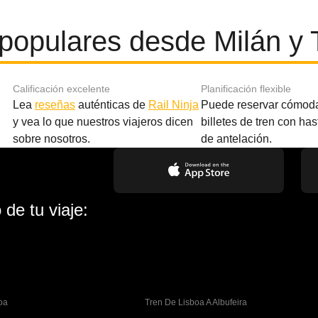
populares desde Milán y 
Calificación excelente
Planificación flexible
Lea
reseñas
auténticas de
Rail Ninja
Puede reservar cómod
y vea lo que nuestros viajeros dicen
billetes de tren con ha
sobre nosotros.
de antelación.
de tu viaje:
oa
Tren De Lisboa A Albufeira