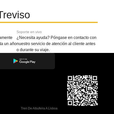
Treviso
Soporte en vivo
amente
¿Necesita ayuda? Póngase en contacto con
sta un año
nuestro servicio de atención al cliente antes
o durante su viaje.
Tren De Albufeira A Lisboa