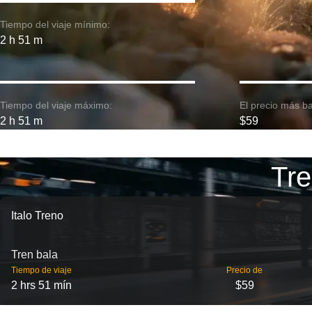
Tiempo del viaje mínimo:
2 h 51 m
Tiempo del viaje máximo:
El precio más ba
2 h 51 m
$59
Tre
Italo Treno
Tren bala
Tiempo de viaje
Precio de
2 hrs 51 mín
$59