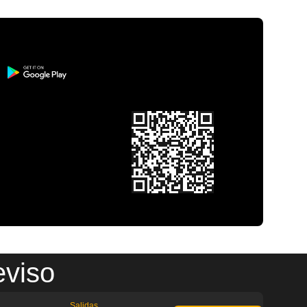
eviso
Salidas