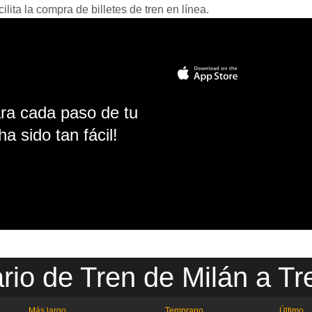
ita la compra de billetes de tren en línea.
ara cada paso de tu
ha sido tan fácil!
rio de Tren de Milán a Tr
Más largo
Temprano
Último