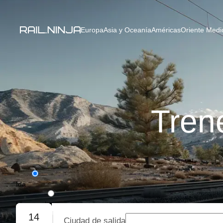
Europa
Asia y Oceanía
Américas
Oriente Medio
Tren
Ida
Ida y vuelta
14
Ciudad de salida