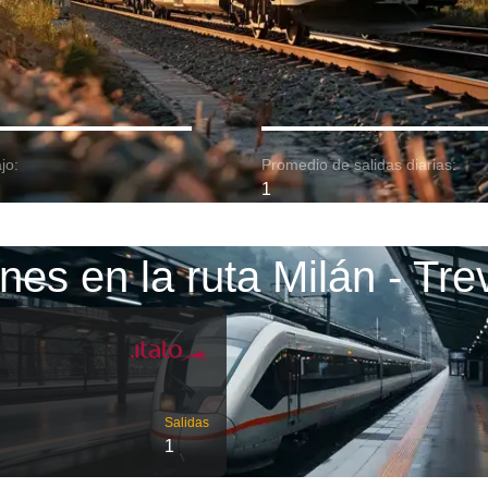
jo:
Promedio de salidas diarias:
1
nes en la ruta Milán - Tre
Salidas
1