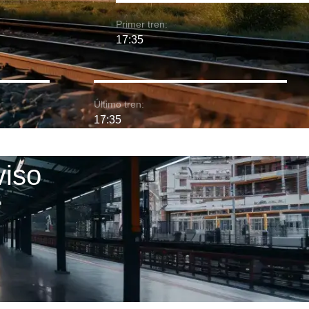
Primer tren:
17:35
Último tren:
17:35
viso