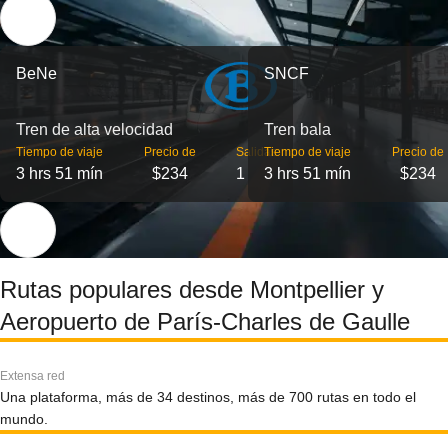
BeNe
SNCF
Tren de alta velocidad
Tren bala
Tiempo de viaje
Precio de
Salidas
Tiempo de viaje
Precio de
3 hrs 51 mín
$234
1
3 hrs 51 mín
$234
Rutas populares desde Montpellier y
Aeropuerto de París-Charles de Gaulle
Extensa red
Una plataforma, más de 34 destinos, más de 700 rutas en todo el
mundo.