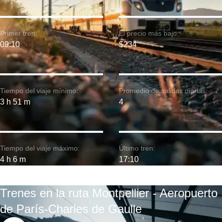
Primer tren:
El precio más bajo:
09:10
$234
Tiempo del viaje mínimo:
Promedio de salidas diarias:
3 h 51 m
4
Tiempo del viaje máximo:
Último tren:
4 h 6 m
17:10
Trenes en la ruta Montpellier - Aeropuerto
de París-Charles de Gaulle