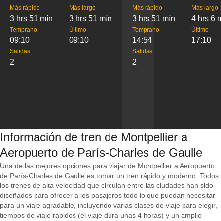
Más rápido
Más largo
Más rápido
Más largo
3 hrs 51 mín
3 hrs 51 mín
3 hrs 51 mín
4 hrs 6 
Temprano
Último
Temprano
Último
09:10
09:10
14:54
17:10
Salidas
Salidas
2
2
Información de tren de Montpellier a
Aeropuerto de París-Charles de Gaulle
Una de las mejores opciones para viajar de Montpellier a Aeropuerto
de París-Charles de Gaulle es tomar un tren rápido y moderno. Todos
los trenes de alta velocidad que circulan entre las ciudades han sido
diseñados para ofrecer a los pasajeros todo lo que puedan necesitar
para un viaje agradable, incluyendo varias clases de viaje para elegir,
tiempos de viaje rápidos (el viaje dura unas 4 horas) y un amplio