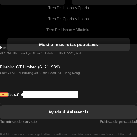
Tren De Lisboa A Oporto
Tren De Oporto A Lisboa
Tren De Lisboa A Albufeira
Tren De Albufeira A Lisboa
Mostrar más rutas populares
Firebird GT Limited (OC 1451)
Tren De Lisboa A Lagos
432, Triq Fleur de Lys, Suite 1, Birkirkara, BKR 9061, Malta
Tren De Lagos A Lisboa
Firebird GT Limited (61211989)
Unit G 15/F Tal Building 49 Austin Road, KL, Hong Kong
Tren De Lisboa A Madrid
Tren De Madrid A Lisboa
Español
Tren De Lisboa A Faro
Tren De Faro A Lisboa
Ayuda & Asistencia
Tren De Lisboa A Coimbra
Términos de servicio
Política de privacidad
Tren De Coimbra A Lisboa
Rail.Ninja es una agencia global independiente de servicios de reserva en línea de billetes de