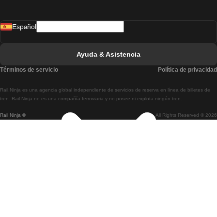
Tren De Madrid A Lisboa
Español
Tren De Lisboa A Faro
Tren De Faro A Lisboa
Ayuda & Asistencia
Tren De Lisboa A Coimbra
Términos de servicio
Política de privacidad
Tren De Coimbra A Lisboa
Rail.Ninja es una agencia global independiente de servicios de reserva en línea de billetes de
Tren De Lisboa A Braga
tren. Rail Ninja no es una compañía ferroviaria y no posee ni explota ningún tren.
Rail Ninja ®
All Rights Reserved © 2026
Tren De Braga A Lisboa
Tren De Oporto A Coimbra
Tren De Coimbra A Oporto
Tren De Barcelona A Madrid
Tren De Madrid A Barcelona
Tren De Barcelona A Valencia