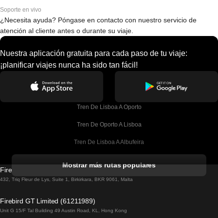
Soporte en vivo
¿Necesita ayuda? Póngase en contacto con nuestro servicio de
atención al cliente antes o durante su viaje.
Nuestra aplicación gratuita para cada paso de tu viaje:
¡planificar viajes nunca ha sido tan fácil!
Tren De Lisboa A Oporto
Tren De Oporto A Lisboa
Tren De Lisboa A Albufeira
Tren De Albufeira A Lisboa
Mostrar más rutas populares
Firebird GT Limited (OC 1451)
Tren De Lisboa A Lagos
432, Triq Fleur de Lys, Suite 1, Birkirkara, BKR 9061, Malta
Tren De Lagos A Lisboa
Firebird GT Limited (61211989)
Unit G 15/F Tal Building 49 Austin Road, KL, Hong Kong
Tren De Lisboa A Madrid