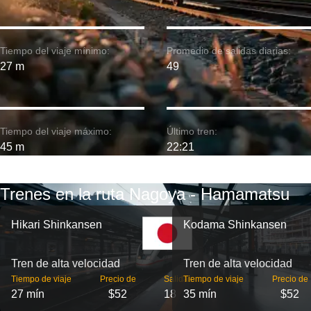
Tiempo del viaje mínimo:
Promedio de salidas diarias:
27 m
49
Tiempo del viaje máximo:
Último tren:
45 m
22:21
Trenes en la ruta Nagoya - Hamamatsu
Hikari Shinkansen
Kodama Shinkansen
Tren de alta velocidad
Tren de alta velocidad
Tiempo de viaje
Precio de
Salidas
Tiempo de viaje
Precio de
27 mín
$52
18
35 mín
$52