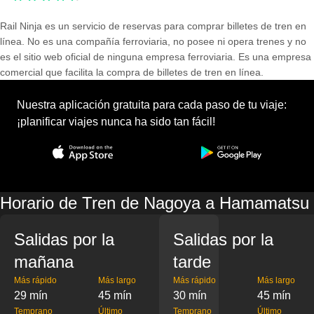
Rail Ninja es un servicio de reservas para comprar billetes de tren en
línea. No es una compañía ferroviaria, no posee ni opera trenes y no
es el sitio web oficial de ninguna empresa ferroviaria. Es una empresa
comercial que facilita la compra de billetes de tren en línea.
Nuestra aplicación gratuita para cada paso de tu viaje:
¡planificar viajes nunca ha sido tan fácil!
Horario de Tren de Nagoya a Hamamatsu
Salidas por la
Salidas por la
mañana
tarde
Más rápido
Más largo
Más rápido
Más largo
29 mín
45 mín
30 mín
45 mín
Temprano
Último
Temprano
Último