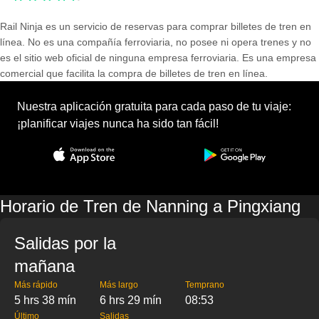
Rail Ninja es un servicio de reservas para comprar billetes de tren en
línea. No es una compañía ferroviaria, no posee ni opera trenes y no
es el sitio web oficial de ninguna empresa ferroviaria. Es una empresa
comercial que facilita la compra de billetes de tren en línea.
Nuestra aplicación gratuita para cada paso de tu viaje:
¡planificar viajes nunca ha sido tan fácil!
Horario de Tren de Nanning a Pingxiang
Salidas por la
mañana
Más rápido
Más largo
Temprano
5 hrs 38 mín
6 hrs 29 mín
08:53
Último
Salidas