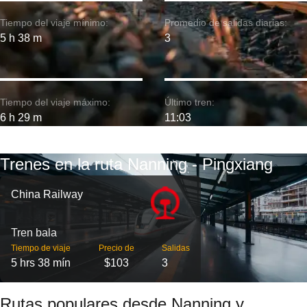
Tiempo del viaje mínimo:
Promedio de salidas diarias:
5 h 38 m
3
Tiempo del viaje máximo:
Último tren:
6 h 29 m
11:03
Trenes en la ruta Nanning - Pingxiang
China Railway
Tren bala
Tiempo de viaje
Precio de
Salidas
5 hrs 38 mín
$103
3
Rutas populares desde Nanning y