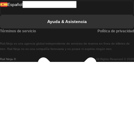
Español
Tren De Lisboa A Faro
Tren De Faro A Lisboa
Ayuda & Asistencia
Tren De Lisboa A Coimbra
Términos de servicio
Política de privacidad
Tren De Coimbra A Lisboa
Rail.Ninja es una agencia global independiente de servicios de reserva en línea de billetes de
Tren De Lisboa A Braga
tren. Rail Ninja no es una compañía ferroviaria y no posee ni explota ningún tren.
Rail Ninja ®
All Rights Reserved © 2026
Tren De Braga A Lisboa
Tren De Oporto A Coimbra
Tren De Coimbra A Oporto
Tren De Barcelona A Madrid
Tren De Madrid A Barcelona
Tren De Barcelona A Valencia
Tren De Valencia A Barcelona