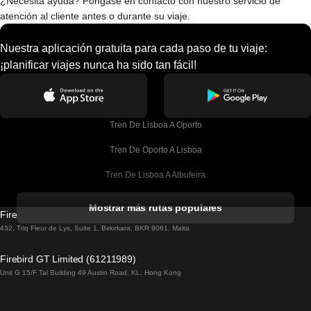
¿Necesita ayuda? Póngase en contacto con nuestro servicio de
atención al cliente antes o durante su viaje.
Nuestra aplicación gratuita para cada paso de tu viaje:
¡planificar viajes nunca ha sido tan fácil!
Tren De Lisboa A Oporto
Tren De Oporto A Lisboa
Tren De Lisboa A Albufeira
Tren De Albufeira A Lisboa
Mostrar más rutas populares
Firebird GT Limited (OC 1451)
Tren De Lisboa A Lagos
432, Triq Fleur de Lys, Suite 1, Birkirkara, BKR 9061, Malta
Tren De Lagos A Lisboa
Firebird GT Limited (61211989)
Unit G 15/F Tal Building 49 Austin Road, KL, Hong Kong
Tren De Lisboa A Madrid
Tren De Madrid A Lisboa