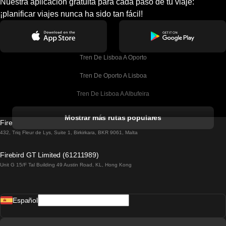
Nuestra aplicación gratuita para cada paso de tu viaje:
¡planificar viajes nunca ha sido tan fácil!
Tren De Lisboa A Oporto
Tren De Oporto A Lisboa
Tren De Lisboa A Albufeira
Tren De Albufeira A Lisboa
Mostrar más rutas populares
Firebird GT Limited (OC 1451)
Tren De Lisboa A Lagos
432, Triq Fleur de Lys, Suite 1, Birkirkara, BKR 9061, Malta
Tren De Lagos A Lisboa
Firebird GT Limited (61211989)
Unit G 15/F Tal Building 49 Austin Road, KL, Hong Kong
Tren De Lisboa A Madrid
Tren De Madrid A Lisboa
Español
Tren De Lisboa A Faro
Tren De Faro A Lisboa