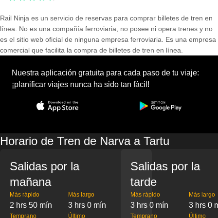
Rail Ninja es un servicio de reservas para comprar billetes de tren en
línea. No es una compañía ferroviaria, no posee ni opera trenes y no
es el sitio web oficial de ninguna empresa ferroviaria. Es una empresa
comercial que facilita la compra de billetes de tren en línea.
Nuestra aplicación gratuita para cada paso de tu viaje:
¡planificar viajes nunca ha sido tan fácil!
Horario de Tren de Narva a Tartu
Salidas por la
Salidas por la
mañana
tarde
Más rápido
Más largo
Más rápido
Más largo
2 hrs 50 mín
3 hrs 0 mín
3 hrs 0 mín
3 hrs 0 
Temprano
Último
Temprano
Último