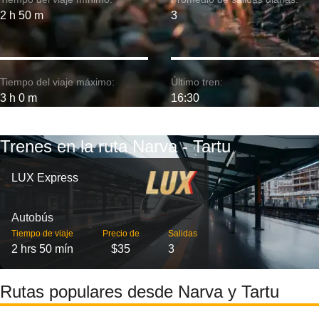
2 h 50 m
3
Tiempo del viaje máximo:
Último tren:
3 h 0 m
16:30
Trenes en la ruta Narva - Tartu
LUX Express
Autobús
Tiempo de viaje
Precio de
Salidas
2 hrs 50 mín
$35
3
Rutas populares desde Narva y Tartu