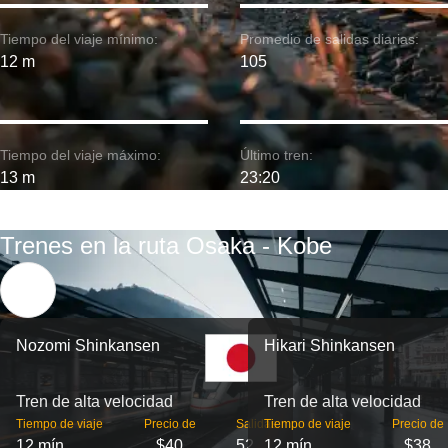
Tiempo del viaje mínimo:
Promedio de salidas diarias:
12 m
105
Tiempo del viaje máximo:
Último tren:
13 m
23:20
Trenes en la ruta Osaka - Kobe
Nozomi Shinkansen
Hikari Shinkansen
Tren de alta velocidad
Tren de alta velocidad
Tiempo de viaje
Precio de
Salidas
Tiempo de viaje
Precio de
12 mín
$40
52
12 mín
$38