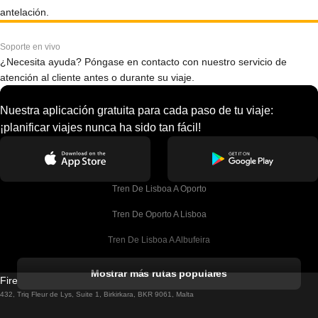
antelación.
Soporte en vivo
¿Necesita ayuda? Póngase en contacto con nuestro servicio de
atención al cliente antes o durante su viaje.
Nuestra aplicación gratuita para cada paso de tu viaje:
¡planificar viajes nunca ha sido tan fácil!
Tren De Lisboa A Oporto
Tren De Oporto A Lisboa
Tren De Lisboa A Albufeira
Tren De Albufeira A Lisboa
Mostrar más rutas populares
Firebird GT Limited (OC 1451)
Tren De Lisboa A Lagos
432, Triq Fleur de Lys, Suite 1, Birkirkara, BKR 9061, Malta
Tren De Lagos A Lisboa