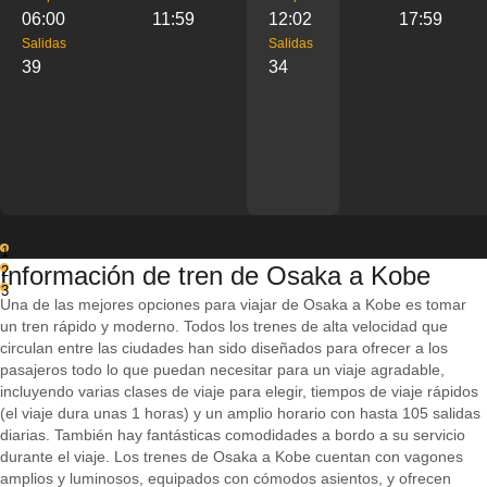
06:00
11:59
12:02
17:59
Salidas
Salidas
39
34
1
Información de tren de Osaka a Kobe
2
3
Una de las mejores opciones para viajar de Osaka a Kobe es tomar
un tren rápido y moderno. Todos los trenes de alta velocidad que
circulan entre las ciudades han sido diseñados para ofrecer a los
pasajeros todo lo que puedan necesitar para un viaje agradable,
incluyendo varias clases de viaje para elegir, tiempos de viaje rápidos
(el viaje dura unas 1 horas) y un amplio horario con hasta 105 salidas
diarias. También hay fantásticas comodidades a bordo a su servicio
durante el viaje. Los trenes de Osaka a Kobe cuentan con vagones
amplios y luminosos, equipados con cómodos asientos, y ofrecen