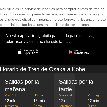
Rail Ninja es un servicio de reservas para comprar billetes de tren en
línea. No es una compañía ferroviaria, no posee ni opera trenes y no
es el sitio web oficial de ninguna empresa ferroviaria. Es una empresa
comercial que facilita la compra de billetes de tren en línea.
Nuestra aplicación gratuita para cada paso de tu viaje:
¡planificar viajes nunca ha sido tan fácil!
Horario de Tren de Osaka a Kobe
Salidas por la
Salidas por la
mañana
tarde
Más rápido
Más largo
Más rápido
Más largo
12 mín
13 mín
12 mín
12 mín
Temprano
Último
Temprano
Último