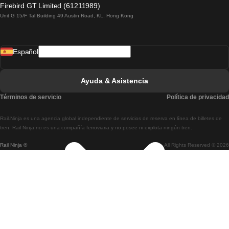
Firebird GT Limited (61211989)
Unit G 15/F Tal Building 49 Austin Road, KL, Hong Kong
Tren De Lisboa A Madrid
Tren De Madrid A Lisboa
Español
Tren De Lisboa A Faro
Tren De Faro A Lisboa
Ayuda & Asistencia
Tren De Lisboa A Coimbra
Términos de servicio
Política de privacidad
Tren De Coimbra A Lisboa
Rail.Ninja es una agencia global independiente de servicios de reserva en línea de billetes de
Tren De Lisboa A Braga
tren. Rail Ninja no es una compañía ferroviaria y no posee ni explota ningún tren.
Rail Ninja ®
All Rights Reserved © 2026
Tren De Braga A Lisboa
Tren De Oporto A Coimbra
Tren De Coimbra A Oporto
Tren De Barcelona A Madrid
Tren De Madrid A Barcelona