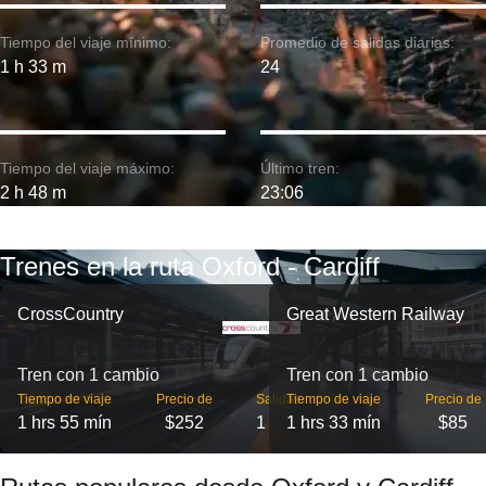
Tiempo del viaje mínimo:
Promedio de salidas diarias:
1 h 33 m
24
Tiempo del viaje máximo:
Último tren:
2 h 48 m
23:06
Trenes en la ruta Oxford - Cardiff
CrossCountry
Great Western Railway
Tren con 1 cambio
Tren con 1 cambio
Tiempo de viaje
Precio de
Salidas
Tiempo de viaje
Precio de
1 hrs 55 mín
$252
1
1 hrs 33 mín
$85