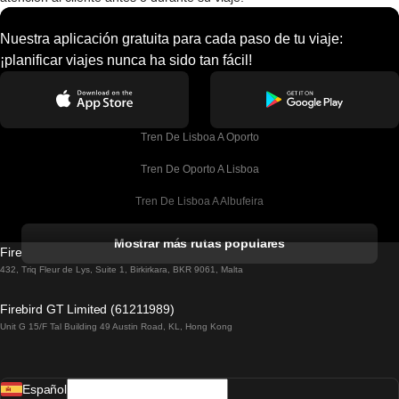
Nuestra aplicación gratuita para cada paso de tu viaje:
¡planificar viajes nunca ha sido tan fácil!
Tren De Lisboa A Oporto
Tren De Oporto A Lisboa
Tren De Lisboa A Albufeira
Tren De Albufeira A Lisboa
Mostrar más rutas populares
Firebird GT Limited (OC 1451)
Tren De Lisboa A Lagos
432, Triq Fleur de Lys, Suite 1, Birkirkara, BKR 9061, Malta
Tren De Lagos A Lisboa
Firebird GT Limited (61211989)
Unit G 15/F Tal Building 49 Austin Road, KL, Hong Kong
Tren De Lisboa A Madrid
Tren De Madrid A Lisboa
Español
Tren De Lisboa A Faro