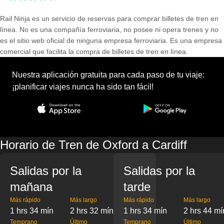
Rail Ninja es un servicio de reservas para comprar billetes de tren en
línea. No es una compañía ferroviaria, no posee ni opera trenes y no
es el sitio web oficial de ninguna empresa ferroviaria. Es una empresa
comercial que facilita la compra de billetes de tren en línea.
Nuestra aplicación gratuita para cada paso de tu viaje:
¡planificar viajes nunca ha sido tan fácil!
Horario de Tren de Oxford a Cardiff
Salidas por la
Salidas por la
mañana
tarde
Más rápido
Más largo
Más rápido
Más largo
1 hrs 34 mín
2 hrs 32 mín
1 hrs 34 mín
2 hrs 44 mí
Temprano
Último
Temprano
Último