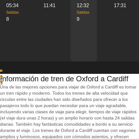
05:34
11:41
12:32
17:31
Salidas
Salidas
8
9
1
Información de tren de Oxford a Cardiff
2
3
Una de las mejores opciones para viajar de Oxford a Cardiff es tomar
un tren rápido y moderno. Todos los trenes de alta velocidad que
circulan entre las ciudades han sido diseñados para ofrecer a los
pasajeros todo lo que puedan necesitar para un viaje agradable,
incluyendo varias clases de viaje para elegir, tiempos de viaje rápidos
(el viaje dura unas 2 horas) y un amplio horario con hasta 24 salidas
diarias. También hay fantásticas comodidades a bordo a su servicio
durante el viaje. Los trenes de Oxford a Cardiff cuentan con vagones
amplios y luminosos, equipados con cómodos asientos, y ofrecen