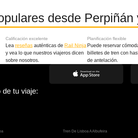
opulares desde Perpiñán 
Calificación excelente
Planificación flexible
Lea
reseñas
auténticas de
Rail Ninja
Puede reservar cómod
y vea lo que nuestros viajeros dicen
billetes de tren con ha
sobre nosotros.
de antelación.
de tu viaje:
oa
Tren De Lisboa A Albufeira