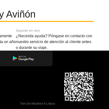
y Aviñón
Soporte en vivo
amente
¿Necesita ayuda? Póngase en contacto con
sta un año
nuestro servicio de atención al cliente antes
o durante su viaje.
Tren De Albufeira A Lisboa