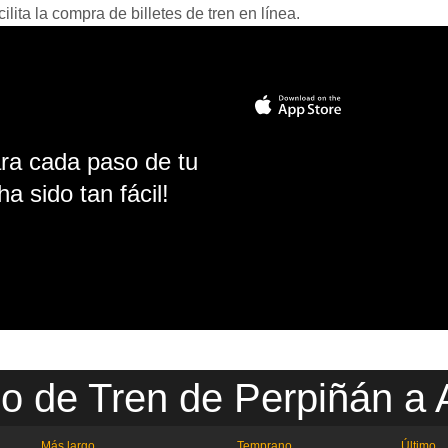
ita la compra de billetes de tren en línea.
ara cada paso de tu
ha sido tan fácil!
io de Tren de Perpiñán a 
Más largo
Temprano
Último