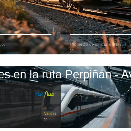
jo:
Promedio de salidas diarias:
2
es en la ruta Perpiñán - A
Salidas
2