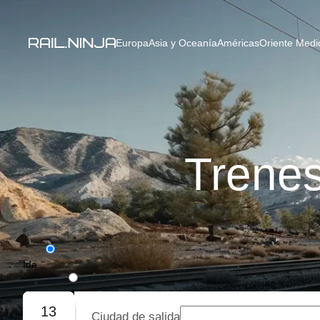
Europa
Asia y Oceanía
Américas
Oriente Medio
Trenes
Ida
Ida y vuelta
13
Ciudad de salida