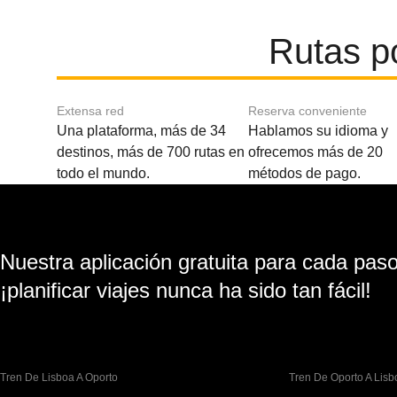
Rutas p
Extensa red
Reserva conveniente
Una plataforma, más de 34
Hablamos su idioma y
destinos, más de 700 rutas en
ofrecemos más de 20
todo el mundo.
métodos de pago.
Nuestra aplicación gratuita para cada paso 
¡planificar viajes nunca ha sido tan fácil!
Tren De Lisboa A Oporto
Tren De Oporto A Lisb