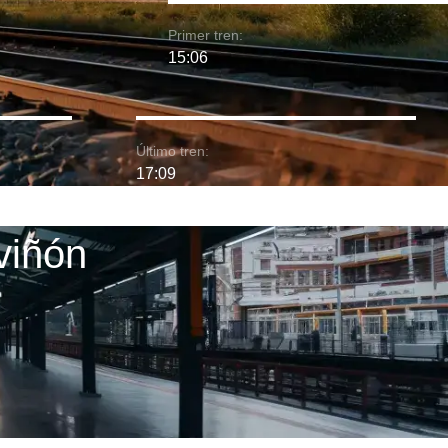
Primer tren:
15:06
Último tren:
17:09
viñón