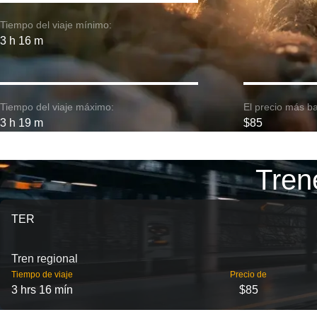
Tiempo del viaje mínimo:
3 h 16 m
Tiempo del viaje máximo:
El precio más ba
3 h 19 m
$85
Tren
TER
Tren regional
Tiempo de viaje
Precio de
3 hrs 16 mín
$85