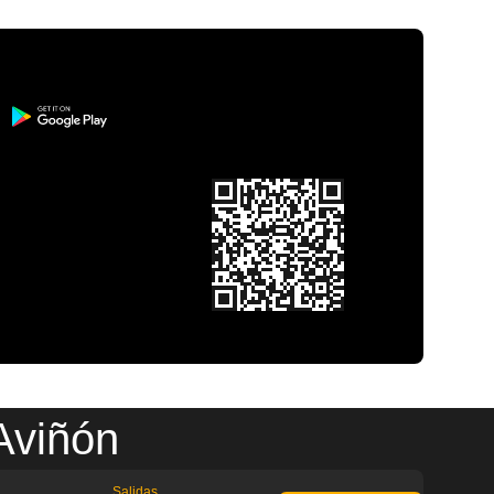
Aviñón
Salidas