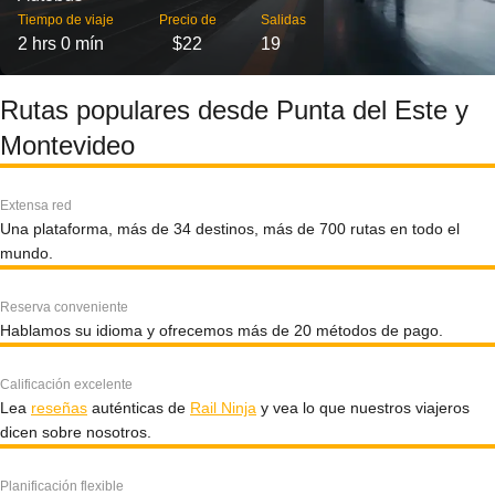
Tiempo de viaje
Precio de
Salidas
2 hrs 0 mín
$22
19
Rutas populares desde Punta del Este y
Montevideo
Extensa red
Una plataforma, más de 34 destinos, más de 700 rutas en todo el
mundo.
Reserva conveniente
Hablamos su idioma y ofrecemos más de 20 métodos de pago.
Calificación excelente
Lea
reseñas
auténticas de
Rail Ninja
y vea lo que nuestros viajeros
dicen sobre nosotros.
Planificación flexible