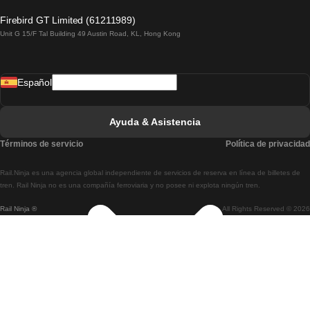
Tren De Lagos A Lisboa
Firebird GT Limited (61211989)
Unit G 15/F Tal Building 49 Austin Road, KL, Hong Kong
Tren De Lisboa A Madrid
Tren De Madrid A Lisboa
Español
Tren De Lisboa A Faro
Tren De Faro A Lisboa
Ayuda & Asistencia
Tren De Lisboa A Coimbra
Términos de servicio
Política de privacidad
Tren De Coimbra A Lisboa
Rail.Ninja es una agencia global independiente de servicios de reserva en línea de billetes de
Tren De Lisboa A Braga
tren. Rail Ninja no es una compañía ferroviaria y no posee ni explota ningún tren.
Rail Ninja ®
All Rights Reserved © 2026
Tren De Braga A Lisboa
Tren De Oporto A Coimbra
Tren De Coimbra A Oporto
Tren De Barcelona A Madrid