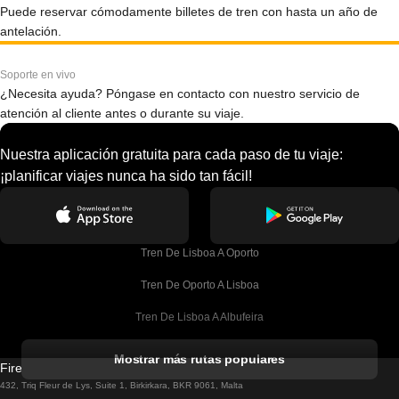
Puede reservar cómodamente billetes de tren con hasta un año de
antelación.
Soporte en vivo
¿Necesita ayuda? Póngase en contacto con nuestro servicio de
atención al cliente antes o durante su viaje.
Nuestra aplicación gratuita para cada paso de tu viaje:
¡planificar viajes nunca ha sido tan fácil!
Tren De Lisboa A Oporto
Tren De Oporto A Lisboa
Tren De Lisboa A Albufeira
Tren De Albufeira A Lisboa
Mostrar más rutas populares
Firebird GT Limited (OC 1451)
Tren De Lisboa A Lagos
432, Triq Fleur de Lys, Suite 1, Birkirkara, BKR 9061, Malta