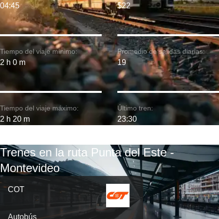
04:45
$22
Tiempo del viaje mínimo:
Promedio de salidas diarias:
2 h 0 m
19
Tiempo del viaje máximo:
Último tren:
2 h 20 m
23:30
Trenes en la ruta Punta del Este -
Montevideo
COT
Autobús