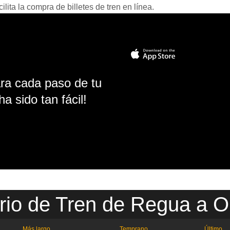
ita la compra de billetes de tren en línea.
ara cada paso de tu
ha sido tan fácil!
rio de Tren de Regua a O
Más largo
Temprano
Último