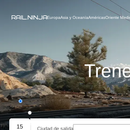
Europa
Asia y Oceanía
Américas
Oriente Medio
Tren
Ida
Ida y vuelta
15
Ciudad de salida