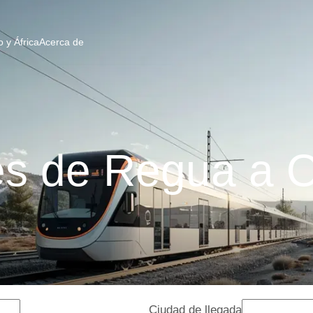
 y África
Acerca de
es de Regua a O
Ciudad de llegada