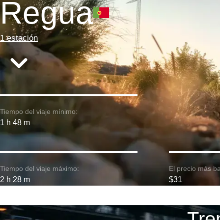
Regua
1 estación
Tiempo del viaje mínimo:
1 h 48 m
Tiempo del viaje máximo:
El precio más ba
2 h 28 m
$31
Tre