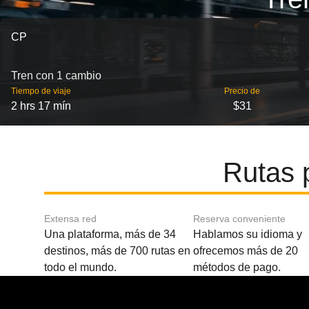
CP
Tren con 1 cambio
Tiempo de viaje
Precio de
2 hrs 17 mín
$31
Rutas 
Extensa red
Reserva conveniente
Una plataforma, más de 34
Hablamos su idioma y
destinos, más de 700 rutas en
ofrecemos más de 20
todo el mundo.
métodos de pago.