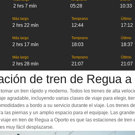
2 hrs 7 mín
05:28
10:33
Más largo
Temprano
Último
2 hrs 22 mín
12:44
17:12
Más largo
Temprano
Último
2 hrs 17 mín
18:03
18:37
Más largo
Temprano
Último
2 hrs 28 mín
21:07
21:07
ación de tren de Regua a
tomar un tren rápido y moderno. Todos los trenes de alta veloc
je agradable, incluyendo varias clases de viaje para elegir, tie
 comodidades a bordo a su servicio durante el viaje. Los trene
 las piernas y un amplio espacio para el equipaje. Las grande
n viaje en tren de Regua a Oporto es que las estaciones de tren 
es muy fácil desplazarse.