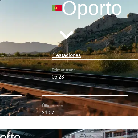
Oporto
4 estaciones
Primer tren:
05:28
Último tren:
21:07
orto