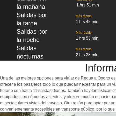
1 hrs 51 mín
la mañana
Salidas por
Más rápido
1 hrs 48 mín
la tarde
Salidas por
Más rápido
1 hrs 53 mín
la noche
Salidas
Más rápido
2 hrs 28 mín
nocturnas
Inform
Una de las mejores opciones para viajar de Regua a Oporto es 
ofrecer a los pasajeros todo lo que puedan necesitar para un via
horario con hasta 11 salidas diarias. También hay fantásticas
equipados con cómodos asientos, y ofrecen mucho espacio para
espectaculares vistas del trayecto. Otra razón para optar por u
convenientemente accesibles en transporte público, por lo que 