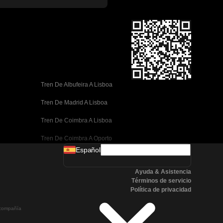
Tren De Albufeira A Lisboa
Tren De Madrid A Lisboa
Tren De Coimbra A Lisboa
Tren De Coimbra A Oporto
Español
Tren De Valencia A Barcelona
Ayuda & Asistencia
Tren De Sevilla A Barcelona
Términos de servicio
Política de privacidad
Tren De Málaga A Barcelona
a compañía
Tren De Málaga A Madrid