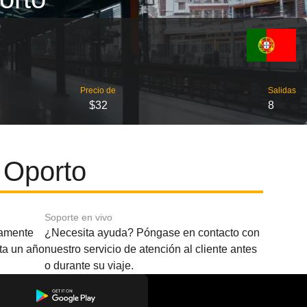
Precio de
Salidas
$32
8
 Oporto
Soporte en vivo
amente
¿Necesita ayuda? Póngase en contacto con
sta un año
nuestro servicio de atención al cliente antes
o durante su viaje.