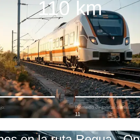
110 km
jo:
Promedio de salidas diarias:
11
nes en la ruta Regua - Op