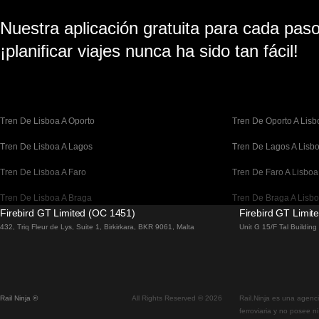
Nuestra aplicación gratuita para cada paso 
¡planificar viajes nunca ha sido tan fácil!
Tren De Lisboa A Oporto
Tren De Oporto A Lisb
Tren De Lisboa A Lagos
Tren De Lagos A Lisb
Tren De Lisboa A Faro
Tren De Faro A Lisboa
Tren De Lisboa A Braga
Tren De Braga A Lisb
Firebird GT Limited (OC 1451)
Firebird GT Limit
Tren De Barcelona A Madrid
Tren De Madrid A Bar
432, Triq Fleur de Lys, Suite 1, Birkirkara, BKR 9061, Malta
Unit G 15/F Tal Buildin
Tren De Barcelona A París
Tren De París A Barce
Tren De Barcelona A San Sebastián
Tren De San Sebastiá
Rail Ninja ®
All Rights Reserved © 2026
Rail.Ninja es una agenci
Tren De Madrid A Sevilla
Tren De Sevilla A Mad
ferroviaria y no posee n