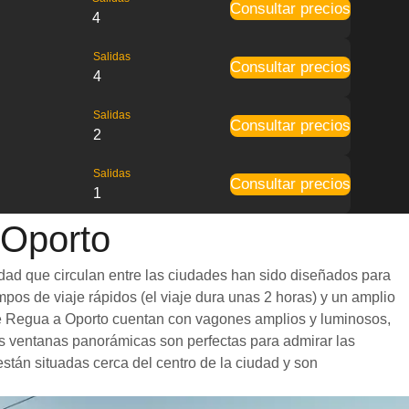
Consultar precios
4
Salidas
Consultar precios
4
Salidas
Consultar precios
2
Salidas
Consultar precios
1
 Oporto
idad que circulan entre las ciudades han sido diseñados para
mpos de viaje rápidos (el viaje dura unas 2 horas) y un amplio
s de Regua a Oporto cuentan con vagones amplios y luminosos,
s ventanas panorámicas son perfectas para admirar las
están situadas cerca del centro de la ciudad y son