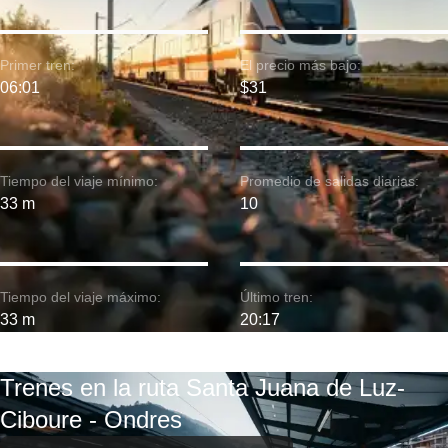
Primer tren:
El precio más bajo:
06:01
$31
Tiempo del viaje mínimo:
Promedio de salidas diarias:
33 m
10
Tiempo del viaje máximo:
Último tren:
33 m
20:17
Trenes en la ruta Santa Juana de Luz-
Ciboure - Ondres