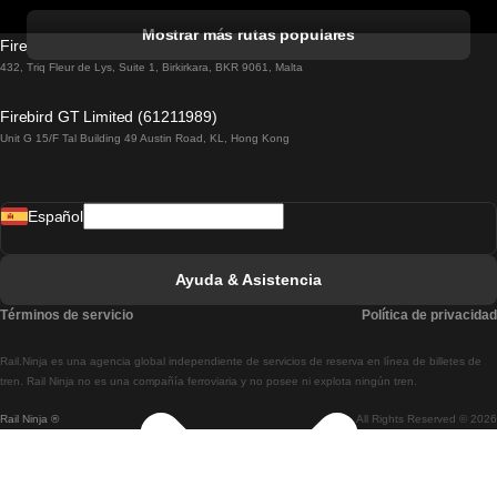
Tren De Albufeira A Lisboa
Mostrar más rutas populares
Firebird GT Limited (OC 1451)
Tren De Lisboa A Lagos
432, Triq Fleur de Lys, Suite 1, Birkirkara, BKR 9061, Malta
Tren De Lagos A Lisboa
Firebird GT Limited (61211989)
Unit G 15/F Tal Building 49 Austin Road, KL, Hong Kong
Tren De Lisboa A Madrid
Tren De Madrid A Lisboa
Español
Tren De Lisboa A Faro
Tren De Faro A Lisboa
Ayuda & Asistencia
Tren De Lisboa A Coimbra
Términos de servicio
Política de privacidad
Tren De Coimbra A Lisboa
Rail.Ninja es una agencia global independiente de servicios de reserva en línea de billetes de
Tren De Lisboa A Braga
tren. Rail Ninja no es una compañía ferroviaria y no posee ni explota ningún tren.
Rail Ninja ®
All Rights Reserved © 2026
Tren De Braga A Lisboa
Tren De Oporto A Coimbra