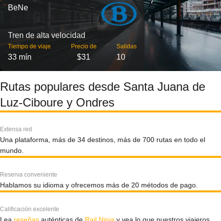
BeNe
Tren de alta velocidad
Tiempo de viaje
Precio de
Salidas
33 mín
$31
10
Rutas populares desde Santa Juana de
Luz-Ciboure y Ondres
Extensa red
Una plataforma, más de 34 destinos, más de 700 rutas en todo el
mundo.
Reserva conveniente
Hablamos su idioma y ofrecemos más de 20 métodos de pago.
Calificación excelente
Lea
reseñas
auténticas de
Rail Ninja
y vea lo que nuestros viajeros